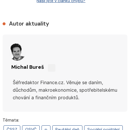
Našli jste v článku chybu?
Autor aktuality
Michal Bureš
Sdílejte
na
Šéfredaktor Finance.cz. Věnuje se daním,
síti
X
důchodům,
makroekonomice, spotřebitelskému
chování a finančním produktů.
Témata:
ČSSZ
OSVČ
p
Paušální daň
Sociální pojištění