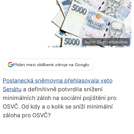
í
c
t
e
i
b
X
o
o
k
u
Autor: Depositphotos
Přidat mezi oblíbené zdroje na Googlu
Poslanecká sněmovna přehlasovala veto
Senátu
a definitivně potvrdila snížení
minimálních záloh na sociální pojištění pro
OSVČ. Od kdy a o kolik se sníží minimální
záloha pro OSVČ?