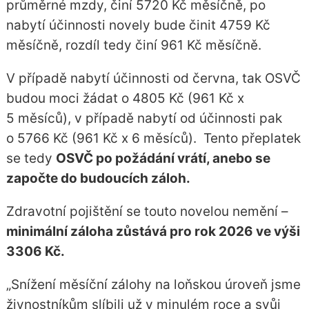
průměrné mzdy, činí 5720 Kč měsíčně, po
nabytí účinnosti novely bude činit 4759 Kč
měsíčně, rozdíl tedy činí 961 Kč měsíčně.
V případě nabytí účinnosti od června, tak OSVČ
budou moci žádat o 4805 Kč (961 Kč x
5 měsíců), v případě nabytí od účinnosti pak
o 5766 Kč (961 Kč x 6 měsíců). Tento přeplatek
se tedy
OSVČ po požádání vrátí, anebo se
započte do budoucích záloh.
Zdravotní pojištění se touto novelou nemění –
minimální záloha zůstává pro rok 2026 ve výši
3306 Kč.
„Snížení měsíční zálohy na loňskou úroveň jsme
živnostníkům slíbili už v minulém roce a svůj