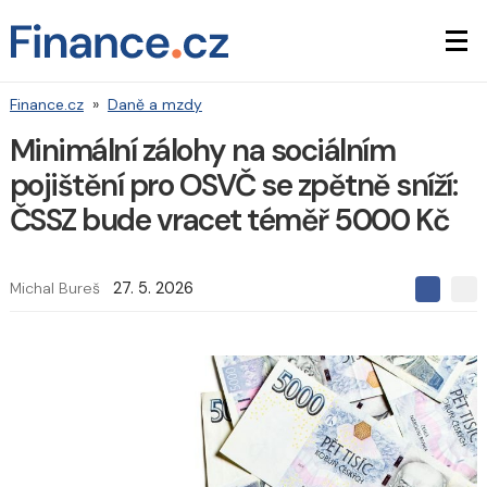
Finance.cz
»
Daně a mzdy
Minimální zálohy na sociálním
pojištění pro OSVČ se zpětně sníží:
ČSSZ bude vracet téměř 5000 Kč
Michal Bureš
27. 5. 2026
S
S
S
d
d
d
í
í
í
l
l
e
e
l
j
j
t
e
t
e
e
t
n
n
a
a
F
s
a