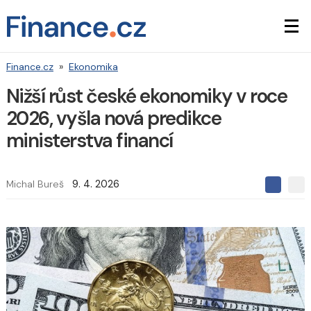
Finance.cz
»
Ekonomika
Nižší růst české ekonomiky v roce
2026, vyšla nová predikce
ministerstva financí
Michal Bureš
9. 4. 2026
S
S
S
d
d
d
í
í
í
l
l
e
e
l
j
j
t
e
t
e
e
t
n
n
a
a
F
s
a