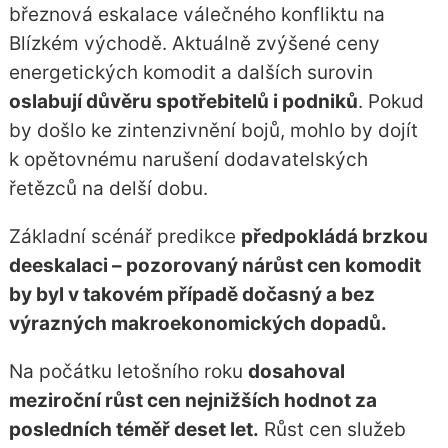
březnová eskalace válečného konfliktu na
Blízkém východě. Aktuálně zvýšené ceny
energetických komodit a dalších surovin
oslabují důvěru spotřebitelů i podniků
. Pokud
by došlo ke zintenzivnění bojů, mohlo by dojít
k opětovnému narušení dodavatelských
řetězců na delší dobu.
Základní scénář predikce
předpokládá brzkou
deeskalaci – pozorovaný nárůst cen komodit
by byl v takovém případě dočasný a bez
výrazných makroekonomických dopadů.
Na počátku letošního roku
dosahoval
meziroční růst cen nejnižších hodnot za
posledních téměř deset let.
Růst cen služeb