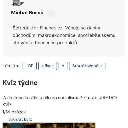
Michal Bureš
Sdílejte
na
Šéfredaktor Finance.cz. Věnuje se daním,
síti
X
důchodům,
makroekonomice, spotřebitelskému
chování a finančním produktů.
Témata:
HDP
Inflace
p
Státní rozpočet
Kvíz týdne
Za kolik se kouřilo a pilo za socialismu? Zkuste si RETRO
KVÍZ
1/14 otázek
Spustit kvíz