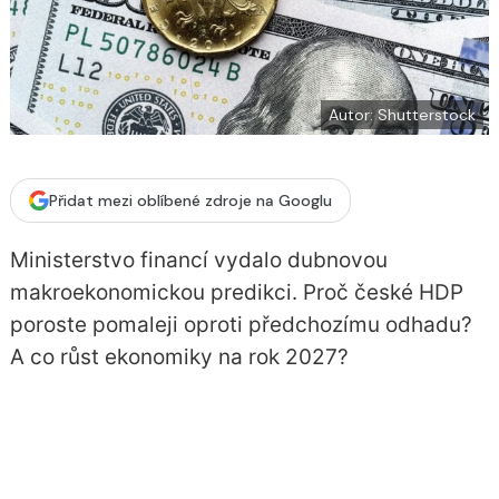
í
c
t
e
i
b
X
o
o
k
u
Autor: Shutterstock
Přidat mezi oblíbené zdroje na Googlu
Ministerstvo financí vydalo dubnovou
makroekonomickou predikci. Proč české HDP
poroste pomaleji oproti předchozímu odhadu?
A co růst ekonomiky na rok 2027?