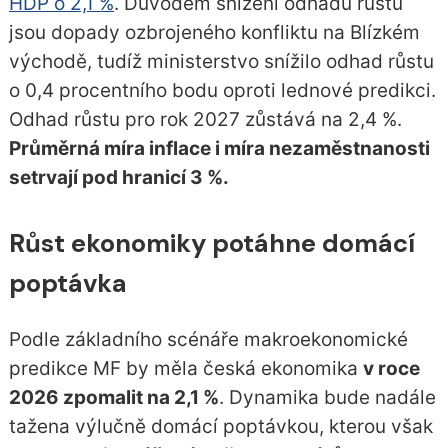
HDP o 2,1 %
. Důvodem snížení odhadu růstu
jsou dopady ozbrojeného konfliktu na Blízkém
východě, tudíž ministerstvo snížilo odhad růstu
o 0,4 procentního bodu oproti lednové predikci.
Odhad růstu pro rok 2027 zůstává na 2,4 %.
Průměrná míra inflace i míra nezaměstnanosti
setrvají pod hranicí 3 %.
Růst ekonomiky potáhne domácí
poptávka
Podle základního scénáře makroekonomické
predikce MF by měla česká ekonomika
v roce
2026 zpomalit na 2,1 %
. Dynamika bude nadále
tažena výlučně domácí poptávkou, kterou však