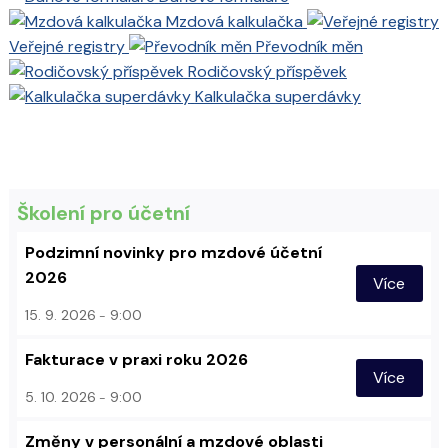
Mzdová kalkulačka
Veřejné registry
Převodník měn
Rodičovský příspěvek
Kalkulačka superdávky
Školení pro účetní
Podzimní novinky pro mzdové účetní
2026
Více
15. 9. 2026
9:00
Fakturace v praxi roku 2026
Více
5. 10. 2026
9:00
Změny v personální a mzdové oblasti