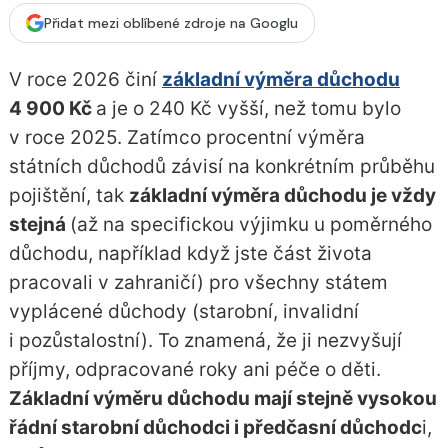
Přidat mezi oblíbené zdroje na Googlu
V roce 2026 činí
základní výměra důchodu
4 900 Kč
a je o 240 Kč vyšší, než tomu bylo
v roce 2025. Zatímco procentní výměra
státních důchodů závisí na konkrétním průběhu
pojištění, tak
základní výměra důchodu je vždy
stejná
(až na specifickou výjimku u poměrného
důchodu, například když jste část života
pracovali v zahraničí) pro všechny státem
vyplácené důchody (starobní, invalidní
i pozůstalostní). To znamená, že ji nezvyšují
příjmy, odpracované roky ani péče o děti.
Základní výměru důchodu mají stejně vysokou
řádní starobní důchodci i předčasní důchodc
i,