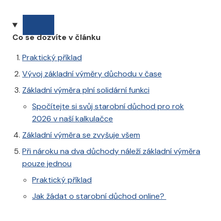
Co se dozvíte v článku
Praktický příklad
Vývoj základní výměry důchodu v čase
Základní výměra plní solidární funkci
Spočítejte si svůj starobní důchod pro rok
2026 v naší kalkulačce
Základní výměra se zvyšuje všem
Při nároku na dva důchody náleží základní výměra
pouze jednou
Praktický příklad
Jak žádat o starobní důchod online?