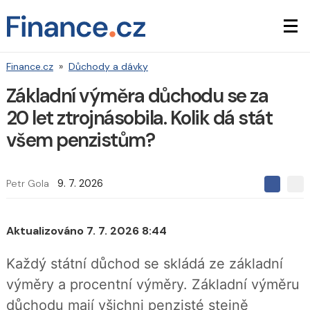
Finance.cz
»
Důchody a dávky
Základní výměra důchodu se za
20 let ztrojnásobila. Kolik dá stát
všem penzistům?
Petr Gola
9. 7. 2026
S
S
S
d
d
d
í
í
í
l
l
Aktualizováno 7. 7. 2026 8:44
e
e
l
j
j
t
e
t
Každý státní důchod se skládá ze základní
e
e
t
n
n
výměry a procentní výměry. Základní výměru
a
a
F
s
důchodu mají všichni penzisté stejně
a