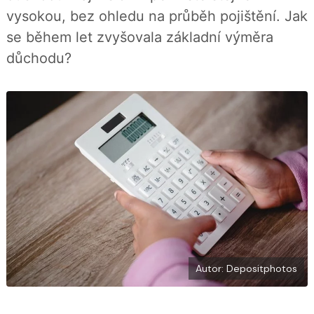
í
c
t
vysokou, bez ohledu na průběh pojištění. Jak
e
i
b
X
se během let zvyšovala základní výměra
o
o
důchodu?
k
u
Autor: Depositphotos