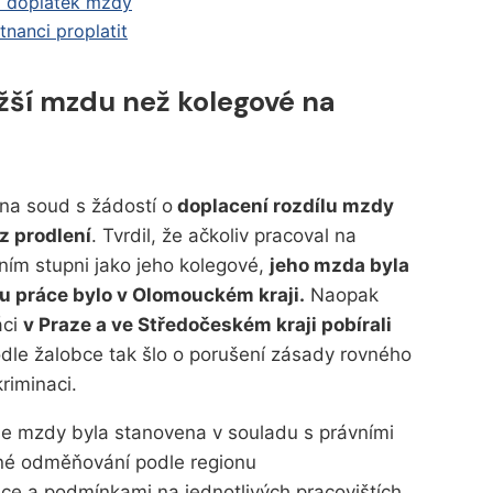
a doplatek mzdy
nanci proplatit
žší mzdu než kolegové na
na soud s žádostí o
doplacení rozdílu mzdy
z prodlení
. Tvrdil, že ačkoliv pracoval na
ifním stupni jako jeho kolegové,
jeho mzda byla
nu práce bylo v Olomouckém kraji.
Naopak
áci
v Praze a ve Středočeském kraji pobírali
odle žalobce tak šlo o porušení zásady rovného
riminaci.
še mzdy byla stanovena v souladu s právními
ílné odměňování podle regionu
e a podmínkami na jednotlivých pracovištích.