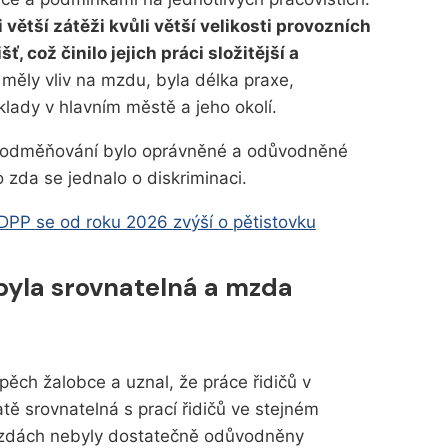
li větší zátěži kvůli větší velikosti provozních
 což činilo jejich práci složitější a
é měly vliv na mzdu, byla délka praxe,
klady v hlavním městě a jeho okolí.
é odměňování bylo oprávněné a odůvodněné
 zda se jednalo o diskriminaci.
DPP se od roku 2026 zvýší o pětistovku
byla srovnatelná a mzda
ěch žalobce a uznal, že práce řidičů v
ě srovnatelná s prací řidičů ve stejném
 mzdách nebyly dostatečně odůvodněny