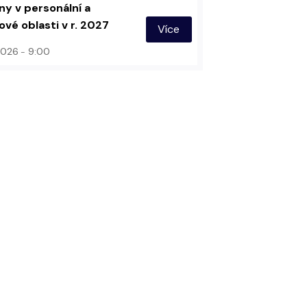
y v personální a
vé oblasti v r. 2027
Více
 2026
9:00