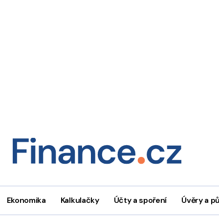
Ekonomika
Kalkulačky
Účty a spoření
Úvěry a p