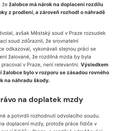
, že
žalobce má nárok na doplacení rozdílu
oky z prodlení, a zároveň rozhodl o náhradě
dvolal, avšak Městský soud v Praze rozsudek
ací soud zdůraznil, že srovnatelní
e odkazoval, vykonávali stejnou práci se
ení žalované, že rozdílná mzda by byla
 pracoval v Praze, není relevantní.
Výsledkem
í žalobce bylo v rozporu se zásadou rovného
k na náhradu škody.
 právo na doplatek mzdy
né a potvrdil rozhodnutí odvolacího soudu.
na doplacení mzdy, protože práce řidiče v