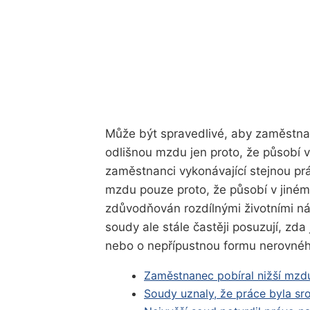
Může být spravedlivé, aby zaměstnanc
odlišnou mzdu jen proto, že působí v 
zaměstnanci vykonávající stejnou prá
mzdu pouze proto, že působí v jiném
zdůvodňován rozdílnými životními ná
soudy ale stále častěji posuzují, zd
nebo o nepřípustnou formu nerovnéh
Zaměstnanec pobíral nižší mzdu
Soudy uznaly, že práce byla sr