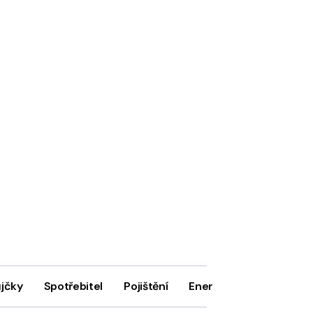
ůjčky
Spotřebitel
Pojištění
Energie
Firmy
In