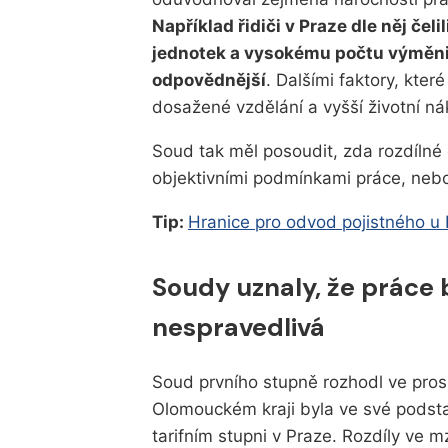
Například řidiči v Praze dle něj čeli
jednotek a vysokému počtu výměnišť,
odpovědnější
. Dalšími faktory, kter
dosažené vzdělání a vyšší životní ná
Soud tak měl posoudit, zda rozdíln
objektivními podmínkami práce, nebo
Tip:
Hranice pro odvod pojistného u 
Soudy uznaly, že práce 
nespravedlivá
Soud prvního stupně rozhodl ve prosp
Olomouckém kraji byla ve své podstat
tarifním stupni v Praze. Rozdíly ve