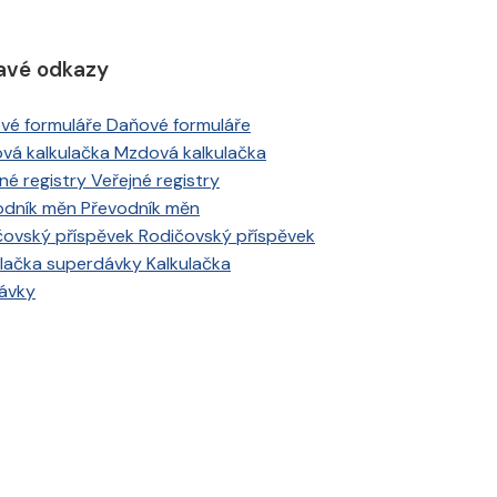
avé odkazy
Daňové formuláře
Mzdová kalkulačka
Veřejné registry
Převodník měn
Rodičovský příspěvek
Kalkulačka
ávky