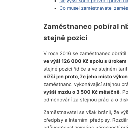
Nejvyšší soud potvrdil právo n
Co musel zaměstnavatel zaměst
Zaměstnanec pobíral ni
stejné pozici
V roce 2016 se zaměstnanec obrátil 
ve výši 126 000 Kč spolu s úrokem 
stejné pozici řidiče a ve stejném tar
nižší jen proto, že jeho místo výko
zaměstnanci vykonávající stejnou pr
vyšší mzdu o 3 500 Kč měsíčně
. P
odměňování za stejnou práci a o disk
Zaměstnavatel se však bránil, že vý
předpisy a interními předpisy. Rozd
odůvodňoval zejména náročností prác