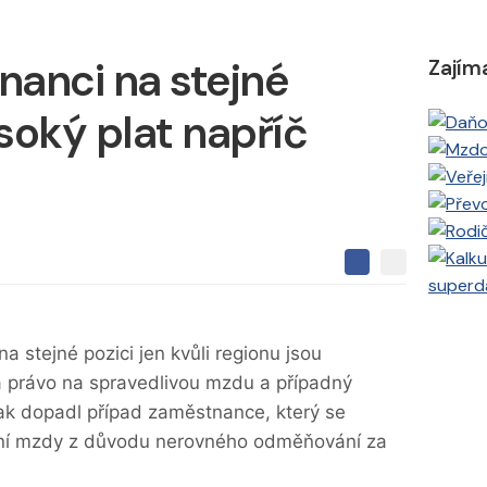
nanci na stejné
Zajím
ysoký plat napříč
S
S
S
superd
d
d
d
í
í
í
l
l
e
e
l
stejné pozici jen kvůli regionu jsou
j
j
t
e
 právo na spravedlivou mzdu a případný
t
e
e
t
n
ak dopadl případ zaměstnance, který se
n
a
a
ní mzdy z důvodu nerovného odměňování za
F
s
a
í
c
t