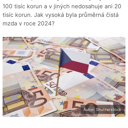
b
X
100 tisíc korun a v jiných nedosahuje ani 20
o
o
tisíc korun. Jak vysoká byla průměrná čistá
k
u
mzda v roce 2024?
Autor: Shutterstock