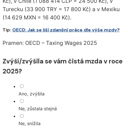
Kč), v Chile (1 088 414 CLP = 24 500 Kč), v
Turecku (33 900 TRY = 17 800 Kč) a v Mexiku
(14 629 MXN = 16 400 Kč).
Tip:
OECD: Jak se liší zdanění práce dle výše mzdy?
Pramen: OECD – Taxing Wages 2025
Zvýší/zvýšila se vám čistá mzda v roce
2025?
Ano, zvýšila
Ne, zůstala stejná
Ne, snížila