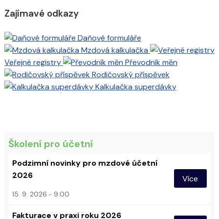
Zajímavé odkazy
Daňové formuláře
Mzdová kalkulačka
Veřejné registry
Převodník měn
Rodičovský příspěvek
Kalkulačka superdávky
Školení pro účetní
Podzimní novinky pro mzdové účetní
2026
Více
15. 9. 2026
9:00
Fakturace v praxi roku 2026