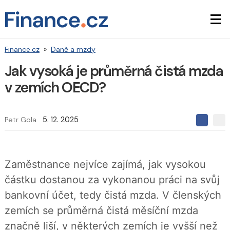
Finance.cz
»
Daně a mzdy
Jak vysoká je průměrná čistá mzda
v zemích OECD?
Petr Gola
5. 12. 2025
S
S
S
d
d
d
í
í
í
l
l
e
e
l
Zaměstnance nejvíce zajímá, jak vysokou
j
j
t
e
t
částku dostanou za vykonanou práci na svůj
e
e
t
n
n
bankovní účet, tedy čistá mzda. V členských
a
a
F
s
zemích se průměrná čistá měsíční mzda
a
í
c
t
značně liší, v některých zemích je vyšší než
e
i