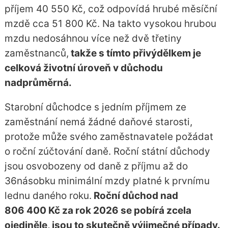
příjem 40 550 Kč, což odpovídá hrubé měsíční
mzdě cca 51 800 Kč. Na takto vysokou hrubou
mzdu nedosáhnou více než dvě třetiny
zaměstnanců,
takže s tímto přivýdělkem je
celková životní úroveň v důchodu
nadprůměrná.
Starobní důchodce s jedním příjmem ze
zaměstnání nemá žádné daňové starosti,
protože může svého zaměstnavatele požádat
o roční zúčtování daně. Roční státní důchody
jsou osvobozeny od daně z příjmu až do
36násobku minimální mzdy platné k prvnímu
lednu daného roku.
Roční důchod nad
806 400 Kč za rok 2026 se pobírá zcela
ojediněle, jsou to skutečně výjimečné případy.