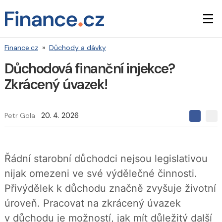
Finance.cz
»
Důchody a dávky
Důchodová finanční injekce?
Zkrácený úvazek!
Petr Gola
20. 4. 2026
S
S
S
d
d
d
í
í
í
l
l
e
e
l
Řádní starobní důchodci nejsou legislativou
j
j
t
e
t
nijak omezeni ve své výdělečné činnosti.
e
e
t
n
n
Přivýdělek k důchodu značně zvyšuje životní
a
a
F
s
úroveň. Pracovat na zkrácený úvazek
a
í
c
t
v důchodu je možností, jak mít důležitý další
e
i