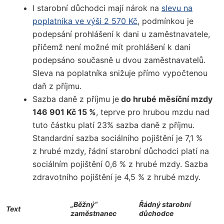
I starobní důchodci mají nárok na
slevu na
poplatníka ve výši 2 570 Kč
, podmínkou je
podepsání prohlášení k dani u zaměstnavatele,
přičemž není možné mít prohlášení k dani
podepsáno současně u dvou zaměstnavatelů.
Sleva na poplatníka snižuje přímo vypočtenou
daň z příjmu.
Sazba daně z příjmu je
do hrubé měsíční mzdy
146 901 Kč 15 %
, teprve pro hrubou mzdu nad
tuto částku platí 23% sazba daně z příjmu.
Standardní sazba sociálního pojištění je 7,1 %
z hrubé mzdy, řádní starobní důchodci platí na
sociálním pojištění 0,6 % z hrubé mzdy. Sazba
zdravotního pojištění je 4,5 % z hrubé mzdy.
„Běžný“
Řádný starobní
Text
zaměstnanec
důchodce