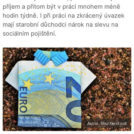
b
X
příjem a přitom být v práci mnohem méně
o
o
hodin týdně. I při práci na zkrácený úvazek
k
u
mají starobní důchodci nárok na slevu na
sociálním pojištění.
Autor: Shutterstock