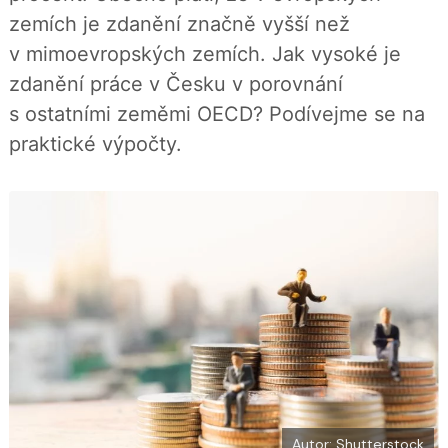
í
c
t
zemích je zdanění značně vyšší než
e
i
b
X
v mimoevropských zemích. Jak vysoké je
o
o
zdanění práce v Česku v porovnání
k
u
s ostatními zeměmi OECD? Podívejme se na
praktické výpočty.
Autor: Shutterstock