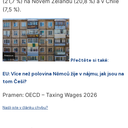
(21,7 %) na Novém Zélandu (20,8 %) a v Chile
(7,5 %).
Přečtěte si také:
EU: Více než polovina Němců žije v nájmu, jak jsou na
tom Češi?
Pramen: OECD – Taxing Wages 2026
Našli jste v článku chybu?