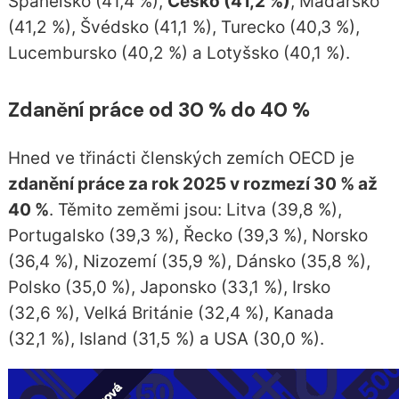
Španělsko (41,4 %),
Česko (41,2 %)
, Maďarsko
(41,2 %), Švédsko (41,1 %), Turecko (40,3 %),
Lucembursko (40,2 %) a Lotyšsko (40,1 %).
Zdanění práce o
d 30 % do 40 %
Hned ve třinácti členských zemích OECD je
zdanění práce za rok 2025 v rozmezí 30 % až
40 %
. Těmito zeměmi jsou: Litva (39,8 %),
Portugalsko (39,3 %), Řecko (39,3 %), Norsko
(36,4 %), Nizozemí (35,9 %), Dánsko (35,8 %),
Polsko (35,0 %), Japonsko (33,1 %), Irsko
(32,6 %), Velká Británie (32,4 %), Kanada
(32,1 %), Island (31,5 %) a USA (30,0 %).