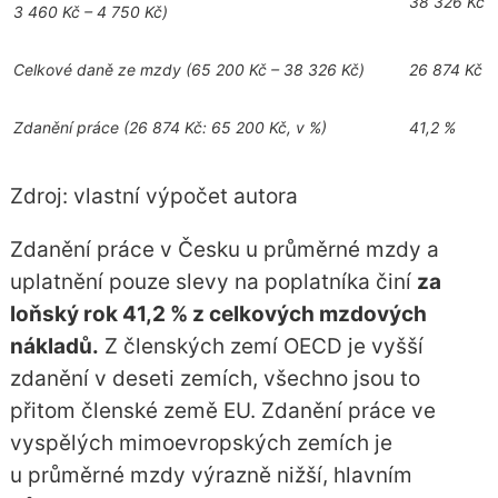
38 326 Kč
3 460 Kč – 4 750 Kč)
Celkové daně ze mzdy
(65 200 Kč – 38 326 Kč)
26 874 Kč
Zdanění práce
(26 874 Kč: 65 200 Kč, v %)
41,2 %
Zdroj: vlastní výpočet autora
Zdanění práce v Česku u průměrné mzdy a
uplatnění pouze slevy na poplatníka činí
za
loňský rok 41,2 % z celkových mzdových
nákladů.
Z členských zemí OECD je vyšší
zdanění v deseti zemích, všechno jsou to
přitom členské země EU. Zdanění práce ve
vyspělých mimoevropských zemích je
u průměrné mzdy výrazně nižší, hlavním