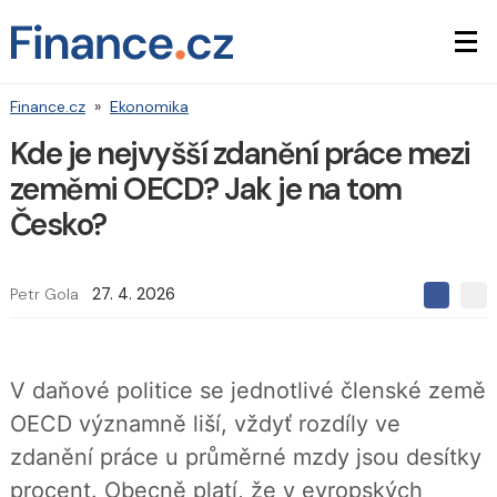
Finance.cz
»
Ekonomika
Kde je nejvyšší zdanění práce mezi
zeměmi OECD? Jak je na tom
Česko?
Petr Gola
27. 4. 2026
S
S
S
d
d
d
í
í
í
l
l
e
e
l
V daňové politice se jednotlivé členské země
j
j
t
e
t
OECD významně liší, vždyť rozdíly ve
e
e
t
n
n
zdanění práce u průměrné mzdy jsou desítky
a
a
F
s
procent. Obecně platí, že v evropských
a