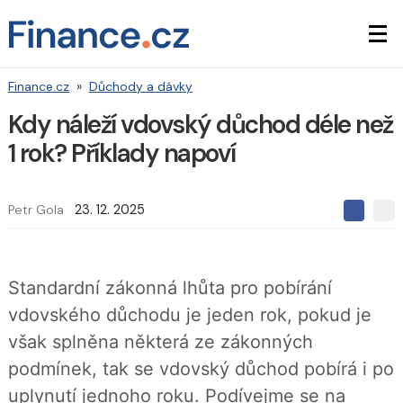
Finance.cz
»
Důchody a dávky
Kdy náleží vdovský důchod déle než
1 rok? Příklady napoví
Petr Gola
23. 12. 2025
S
S
S
d
d
d
í
í
í
l
l
e
e
l
Standardní zákonná lhůta pro pobírání
j
j
t
e
t
vdovského důchodu je jeden rok, pokud je
e
e
t
n
n
však splněna některá ze zákonných
a
a
F
s
podmínek, tak se vdovský důchod pobírá i po
a
í
c
t
uplynutí jednoho roku. Podívejme se na
e
i