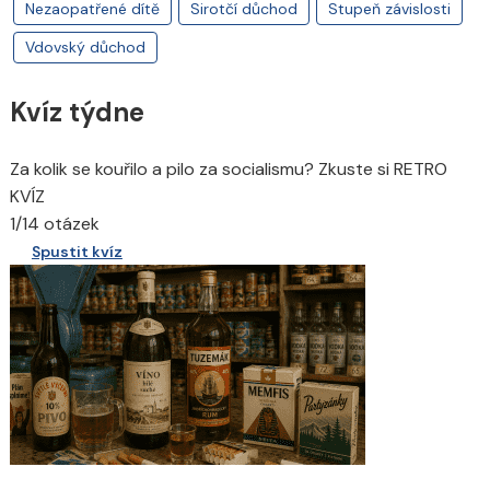
Nezaopatřené dítě
Sirotčí důchod
Stupeň závislosti
Vdovský důchod
Kvíz týdne
Za kolik se kouřilo a pilo za socialismu? Zkuste si RETRO
KVÍZ
1/14 otázek
Spustit kvíz