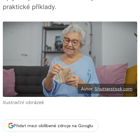
b
X
praktické příklady.
o
o
k
u
Autor:
Shutterstock.com
Ilustrační obrázek
Přidat mezi oblíbené zdroje na Googlu