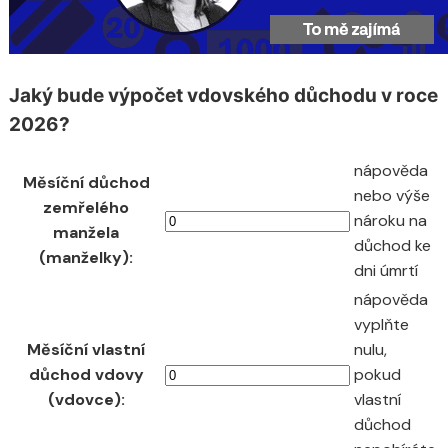
Jaký bude výpočet vdovského důchodu v roce
2026?
nápověda
Měsíční důchod
nebo výše
zemřelého
nároku na
manžela
důchod ke
(manželky):
dni úmrtí
nápověda
vyplňte
Měsíční vlastní
nulu,
důchod vdovy
pokud
(vdovce):
vlastní
důchod