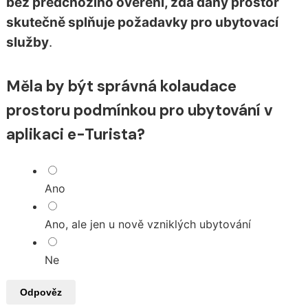
bez předchozího ověření, zda daný prostor
skutečně splňuje požadavky pro ubytovací
služby
.
Měla by být správná kolaudace
prostoru podmínkou pro ubytování v
aplikaci e-Turista?
Ano
Ano, ale jen u nově vzniklých ubytování
Ne
Odpověz