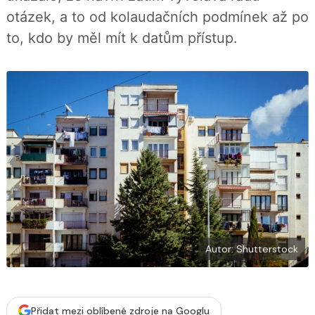
í
c
t
otázek, a to od kolaudačních podmínek až po
e
i
b
X
to, kdo by měl mít k datům přístup.
o
o
k
u
Autor: Shutterstock
Přidat mezi oblíbené zdroje na Googlu