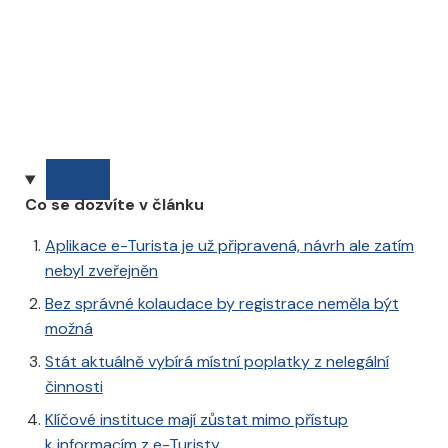
Co se dozvíte v článku
Aplikace e-Turista je už připravená, návrh ale zatím
nebyl zveřejněn
Bez správné kolaudace by registrace neměla být
možná
Stát aktuálně vybírá místní poplatky z nelegální
činnosti
Klíčové instituce mají zůstat mimo přístup
k informacím z e-Turisty