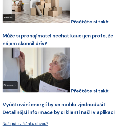
Přečtěte si také:
Může si pronajímatel nechat kauci jen proto, že
nájem skončil dřív?
Přečtěte si také:
Vyúčtování energií by se mohlo zjednodušit.
Detailnější informace by si klienti našli v aplikaci
Našli jste v článku chybu?