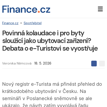
Finance.cz
»
Spotřebitel
Povinná kolaudace i pro byty
sloužící jako ubytovací zařízení?
Debata o e-Turistovi se vyostřuje
Veronika Němcová
18. 5. 2026
S
S
S
d
d
d
í
í
í
l
l
e
e
l
Nový registr e-Turista má přinést přehled do
j
j
t
e
t
krátkodobého ubytování v Česku. Na
e
e
t
n
n
semináři v Poslanecké sněmovně se ale
a
a
F
s
ukázalo, že návrh zatím vyvolává řadu
a