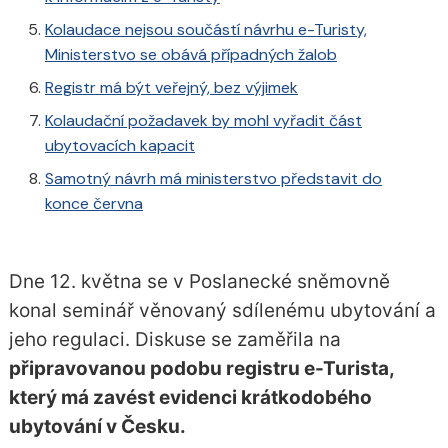
Kolaudace nejsou součástí návrhu e-Turisty,
Ministerstvo se obává případných žalob
Registr má být veřejný, bez výjimek
Kolaudační požadavek by mohl vyřadit část
ubytovacích kapacit
Samotný návrh má ministerstvo představit do
konce června
Dne 12. května se v Poslanecké sněmovně
konal seminář věnovaný sdílenému ubytování a
jeho regulaci. Diskuse se zaměřila na
připravovanou podobu registru e-Turista,
který má zavést evidenci krátkodobého
ubytování v Česku.