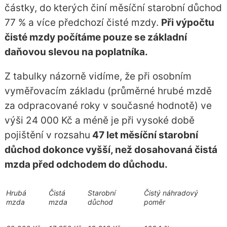
částky, do kterých činí měsíční starobní důchod
77 % a více předchozí čisté mzdy.
Při výpočtu
čisté mzdy počítáme pouze se základní
daňovou slevou na poplatníka.
Z tabulky názorně vidíme, že při osobním
vyměřovacím základu (průměrné hrubé mzdě
za odpracované roky v současné hodnotě) ve
výši 24 000 Kč a méně je při vysoké době
pojištění v rozsahu
47 let měsíční starobní
důchod dokonce vyšší, než dosahovaná čistá
mzda před odchodem do důchodu.
Hrubá
Čistá
Starobní
Čistý náhradový
mzda
mzda
důchod
poměr