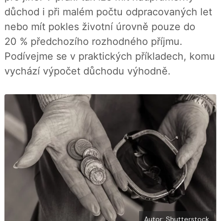
í
c
t
důchod i při malém počtu odpracovaných let
e
i
b
X
nebo mít pokles životní úrovně pouze do
o
o
20 % předchozího rozhodného příjmu.
k
u
Podívejme se v praktických příkladech, komu
vychází výpočet důchodu výhodně.
Autor: Shutterstock