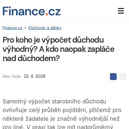
Finance.cz
»
Důchody a dávky
Pro koho je výpočet důchodu
výhodný? A kdo naopak zapláče
nad důchodem?
Petr Gola
22. 4. 2026
S
S
S
d
d
d
í
í
í
l
l
e
e
l
Samotný výpočet starobního důchodu
j
j
t
e
t
ovlivňuje celý průběh pojištění, přičemž pro
e
e
t
n
n
některé žadatele je značně výhodnější než
a
a
F
s
pro jiné. V praxi tak lze mít nadprůměrný
a