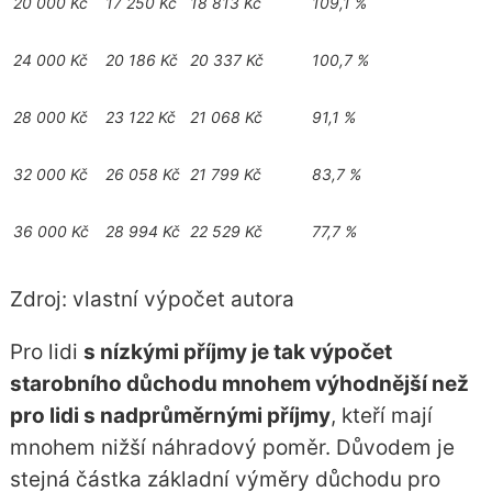
20 000 Kč
17 250 Kč
18 813 Kč
109,1 %
24 000 Kč
20 186 Kč
20 337 Kč
100,7 %
28 000 Kč
23 122 Kč
21 068 Kč
91,1 %
32 000 Kč
26 058 Kč
21 799 Kč
83,7 %
36 000 Kč
28 994 Kč
22 529 Kč
77,7 %
Zdroj: vlastní výpočet autora
Pro lidi
s nízkými příjmy je tak výpočet
starobního důchodu mnohem výhodnější než
pro lidi s nadprůměrnými příjmy
, kteří mají
mnohem nižší náhradový poměr. Důvodem je
stejná částka základní výměry důchodu pro