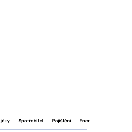
ůjčky
Spotřebitel
Pojištění
Energie
Firmy
In