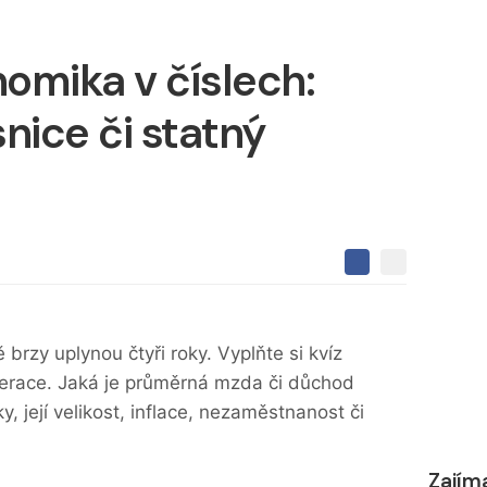
omika v číslech:
nice či statný
S
S
S
d
d
d
í
í
í
l
l
e
e
l
brzy uplynou čtyři roky. Vyplňte si kvíz
j
j
t
e
erace. Jaká je průměrná mzda či důchod
t
e
e
t
n
, její velikost, inflace, nezaměstnanost či
n
a
a
F
s
a
í
c
Zajím
t