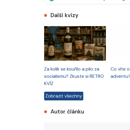
Další kvízy
Za kolik se kouřilo a pilo za
Co víte 
socialismu? Zkuste si RETRO
adventu
KVÍZ
Zobrazit všechny
Autor článku