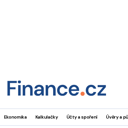
Ekonomika
Kalkulačky
Účty a spoření
Úvěry a p