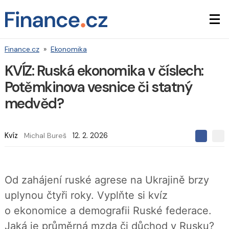
Finance.cz
»
Ekonomika
KVÍZ: Ruská ekonomika v číslech:
Potěmkinova vesnice či statný
medvěd?
Kvíz
Michal Bureš
12. 2. 2026
S
S
S
d
d
d
í
í
í
l
l
e
e
l
Od zahájení ruské agrese na Ukrajině brzy
j
j
t
e
t
uplynou čtyři roky. Vyplňte si kvíz
e
e
t
n
n
o ekonomice a demografii Ruské federace.
a
a
F
s
Jaká je průměrná mzda či důchod v Rusku?
a