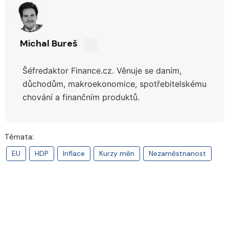
Michal Bureš
Sdílejte
na
Šéfredaktor Finance.cz. Věnuje se daním,
síti
X
důchodům,
makroekonomice, spotřebitelskému
chování a finančním produktů.
Témata:
EU
HDP
Inflace
Kurzy měn
Nezaměstnanost