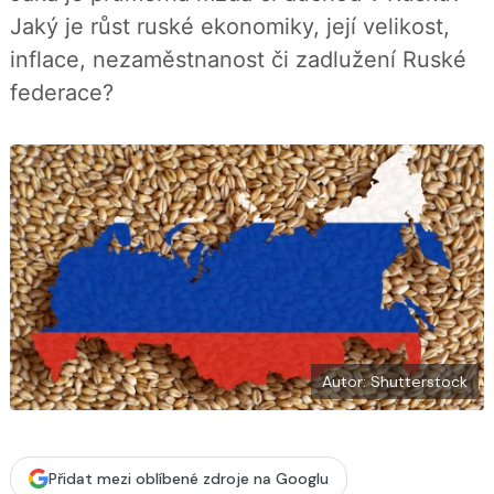
í
c
t
Jaký je růst ruské ekonomiky, její velikost,
e
i
b
X
inflace, nezaměstnanost či zadlužení Ruské
o
o
federace?
k
u
Autor: Shutterstock
Přidat mezi oblíbené zdroje na Googlu