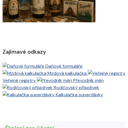
Zajímavé odkazy
Daňové formuláře
Mzdová kalkulačka
Veřejné registry
Převodník měn
Rodičovský příspěvek
Kalkulačka superdávky
Školení pro účetní