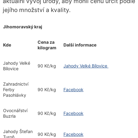
aktuální vývoj úrody, aby mohli cenu určit podle
jejího množství a kvality.
Jihomoravský kraj
Cena za
Kde
Další informace
kilogram
Jahody Velké
90 Kč/kg
Jahody Velké Bílovice
Bílovice
Zahradnictví
Ferby
90 Kč/kg
Facebook
Pasohlávky
Ovocnářství
90 Kč/kg
Facebook
Buzrla
Jahody Štefan
90 Kč/kg
Facebook
Turoň