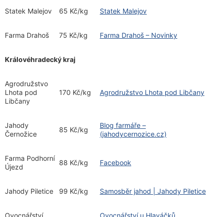
Statek Malejov
65 Kč/kg
Statek Malejov
Farma Drahoš
75 Kč/kg
Farma Drahoš – Novinky
Královéhradecký kraj
Agrodružstvo
Lhota pod
170 Kč/kg
Agrodružstvo Lhota pod Libčany
Libčany
Jahody
Blog farmáře –
85 Kč/kg
Černožice
(jahodycernozice.cz)
Farma Podhorní
88 Kč/kg
Facebook
Újezd
Jahody Piletice
99 Kč/kg
Samosběr jahod | Jahody Piletice
Ovocnářství
Ovocnářství u Hlaváčků