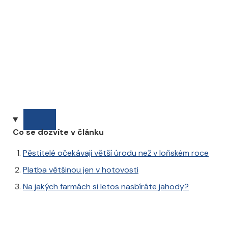
Co se dozvíte v článku
Pěstitelé očekávají větší úrodu než v loňském roce
Platba většinou jen v hotovosti
Na jakých farmách si letos nasbíráte jahody?