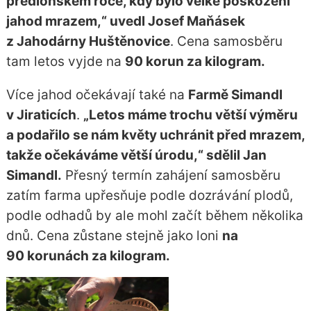
předloňském roce, kdy bylo velké poškození
jahod mrazem,“ uvedl Josef Maňásek
z Jahodárny Huštěnovice
. Cena samosběru
tam letos vyjde na
90 korun za kilogram.
Více jahod očekávají také na
Farmě Simandl
v Jiraticích
.
„Letos máme trochu větší výměru
a podařilo se nám květy uchránit před mrazem,
takže očekáváme větší úrodu,“ sdělil Jan
Simandl.
Přesný termín zahájení samosběru
zatím farma upřesňuje podle dozrávání plodů,
podle odhadů by ale mohl začít během několika
dnů. Cena zůstane stejně jako loni
na
90 korunách za kilogram.