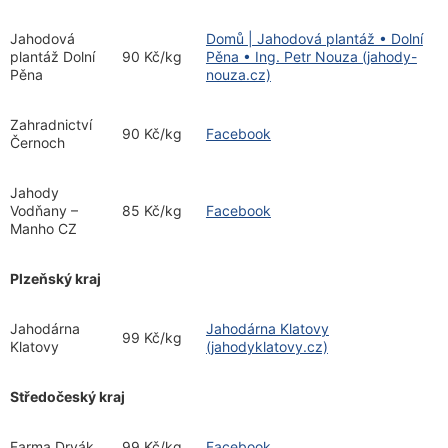
Jahodová
Domů | Jahodová plantáž • Dolní
plantáž Dolní
90 Kč/kg
Pěna • Ing. Petr Nouza (jahody-
Pěna
nouza.cz)
Zahradnictví
90 Kč/kg
Facebook
Černoch
Jahody
Vodňany –
85 Kč/kg
Facebook
Manho CZ
Plzeňský kraj
Jahodárna
Jahodárna Klatovy
99 Kč/kg
Klatovy
(jahodyklatovy.cz)
Středočeský kraj
Farma Dryák
99 Kč/kg
Facebook