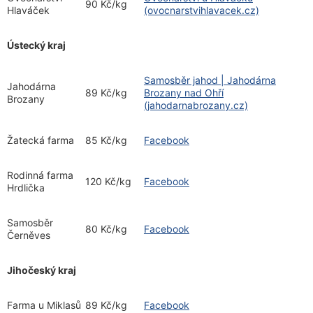
90 Kč/kg
Hlaváček
(ovocnarstvihlavacek.cz)
Ústecký kraj
Samosběr jahod | Jahodárna
Jahodárna
89 Kč/kg
Brozany nad Ohří
Brozany
(jahodarnabrozany.cz)
Žatecká farma
85 Kč/kg
Facebook
Rodinná farma
120 Kč/kg
Facebook
Hrdlička
Samosběr
80 Kč/kg
Facebook
Černěves
Jihočeský kraj
Farma u Miklasů
89 Kč/kg
Facebook