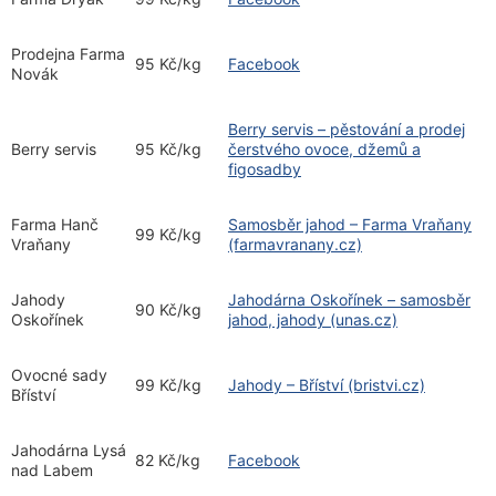
Prodejna Farma
95 Kč/kg
Facebook
Novák
Berry servis – pěstování a prodej
Berry servis
95 Kč/kg
čerstvého ovoce, džemů a
figosadby
Farma Hanč
Samosběr jahod – Farma Vraňany
99 Kč/kg
Vraňany
(farmavranany.cz)
Jahody
Jahodárna Oskořínek – samosběr
90 Kč/kg
Oskořínek
jahod, jahody (unas.cz)
Ovocné sady
99 Kč/kg
Jahody – Bříství (bristvi.cz)
Bříství
Jahodárna Lysá
82 Kč/kg
Facebook
nad Labem