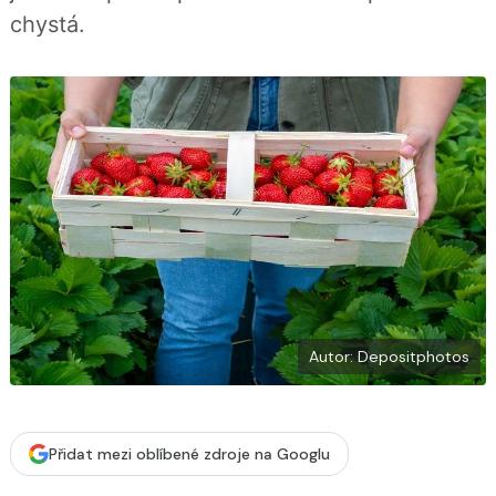
b
X
chystá.
o
o
k
u
Autor: Depositphotos
Přidat mezi oblíbené zdroje na Googlu