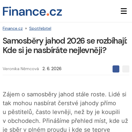
Finance.cz
»
Spotřebitel
Samosběry jahod 2026 se rozbíhají:
Kde si je nasbíráte nejlevněji?
Veronika Němcová
2. 6. 2026
S
S
S
d
d
d
í
í
í
l
l
e
e
l
Zájem o samosběry jahod stále roste. Lidé si
j
j
t
e
t
tak mohou nasbírat čerstvé jahody přímo
e
e
t
n
n
u pěstitelů, často levněji, než by je koupili
a
a
F
s
v obchodech. Přinášíme přehled míst, kde už
a
í
c
t
je sběr v plném proudu i kde se teprve
e
i