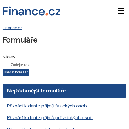
Finance.cz
Formuláře
Název
Nejžádanější formuláře
Přiznání k dani z příjmů fyzických osob
Přiznání k dani z příjmů právnických osob