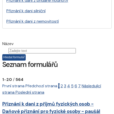
Přiznání k dani z přidané hodnoty
Přiznání k dani silniční
Přiznání k dani z nemovitostí
Název
Seznam formulářů
1
–
20
/
564
První strana
Předchozí strana
1
2
3
4
5
6
7
Následující
strana
Poslední strana
Přiznání k dani z příjmů fyzických osob -
Daňové přiznání pro fyzické osoby - paušál