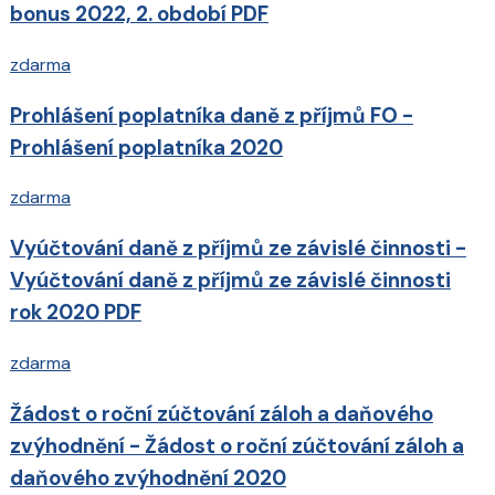
bonus 2022, 2. období PDF
zdarma
Prohlášení poplatníka daně z příjmů FO -
Prohlášení poplatníka 2020
zdarma
Vyúčtování daně z příjmů ze závislé činnosti -
Vyúčtování daně z příjmů ze závislé činnosti
rok 2020 PDF
zdarma
Žádost o roční zúčtování záloh a daňového
zvýhodnění - Žádost o roční zúčtování záloh a
daňového zvýhodnění 2020