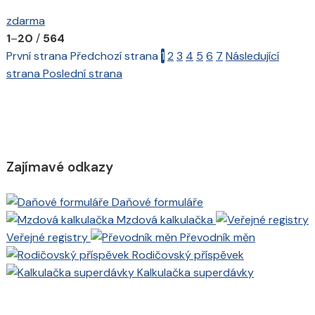
zdarma
1
–
20
/
564
První strana
Předchozí strana
1
2
3
4
5
6
7
Následující
strana
Poslední strana
Zajímavé odkazy
Daňové formuláře
Mzdová kalkulačka
Veřejné registry
Převodník měn
Rodičovský příspěvek
Kalkulačka superdávky