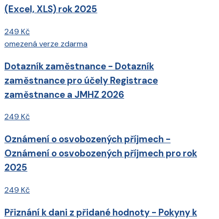
(Excel, XLS) rok 2025
249 Kč
omezená verze zdarma
Dotazník zaměstnance - Dotazník
zaměstnance pro účely Registrace
zaměstnance a JMHZ 2026
249 Kč
Oznámení o osvobozených příjmech -
Oznámení o osvobozených příjmech pro rok
2025
249 Kč
Přiznání k dani z přidané hodnoty - Pokyny k