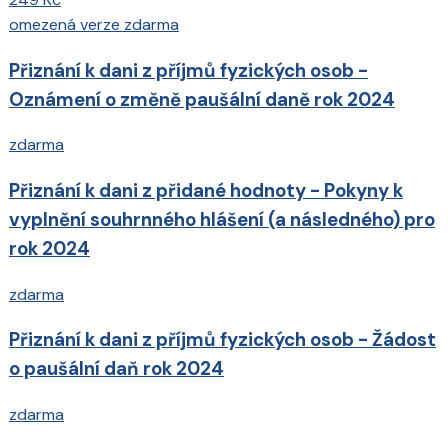
omezená verze zdarma
Přiznání k dani z příjmů fyzických osob -
Oznámení o změně paušální daně rok 2024
zdarma
Přiznání k dani z přidané hodnoty - Pokyny k
vyplnění souhrnného hlášení (a následného) pro
rok 2024
zdarma
Přiznání k dani z příjmů fyzických osob - Žádost
o paušální daň rok 2024
zdarma