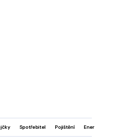
ůjčky
Spotřebitel
Pojištění
Energie
Firmy
In