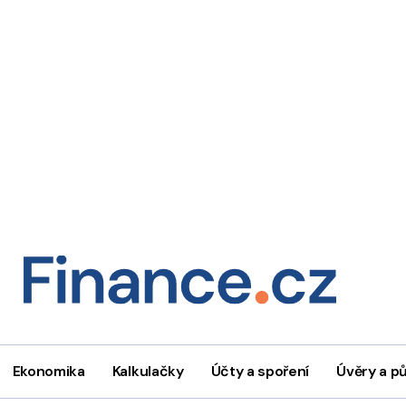
Ekonomika
Kalkulačky
Účty a spoření
Úvěry a p