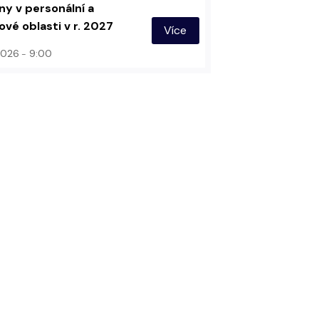
y v personální a
vé oblasti v r. 2027
Více
 2026
9:00