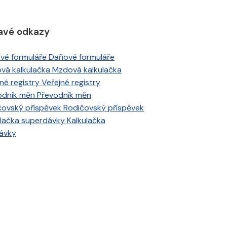
avé odkazy
Daňové formuláře
Mzdová kalkulačka
Veřejné registry
Převodník měn
Rodičovský příspěvek
Kalkulačka
ávky