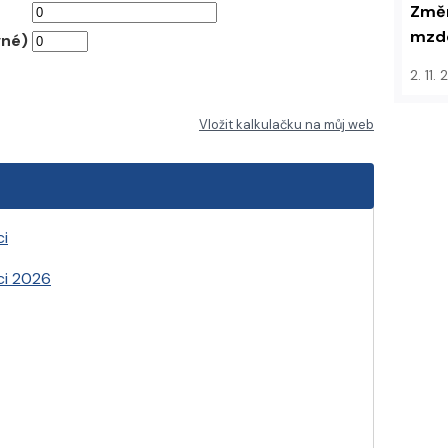
Změn
mzdo
vné)
2. 11.
Vložit kalkulačku na můj web
ci
ci 2026