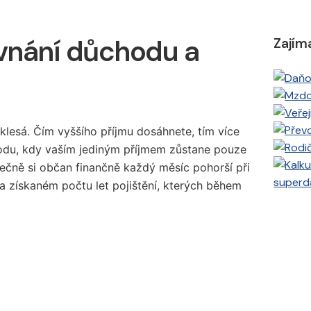
vnání důchodu a
Zajím
lesá. Čím vyššího příjmu dosáhnete, tím více
du, kdy vaším jediným příjmem zůstane pouze
ečně si občan finančně každý měsíc pohorší při
superd
a získaném počtu let pojištění, kterých během