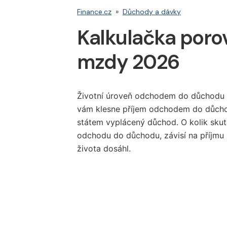
Finance.cz
»
Důchody a dávky
Kalkulačka poro
mzdy 2026
Životní úroveň odchodem do důchodu k
vám klesne příjem odchodem do důcho
státem vyplácený důchod. O kolik skut
odchodu do důchodu, závisí na příjmu 
života dosáhl.