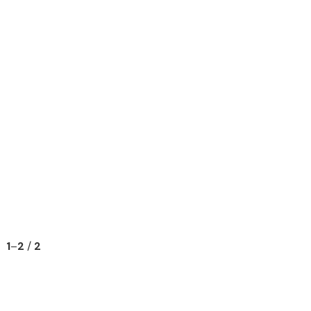
1
–
2
/
2