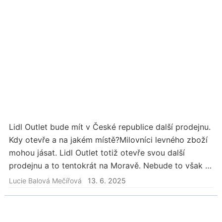
Lidl Outlet bude mít v České republice další prodejnu.
Kdy otevře a na jakém místě?Milovníci levného zboží
mohou jásat. Lidl Outlet totiž otevře svou další
prodejnu a to tentokrát na Moravě. Nebude to však v
Brně jakožto v hlavní moravské…
Lucie Balová Mečířová
13. 6. 2025