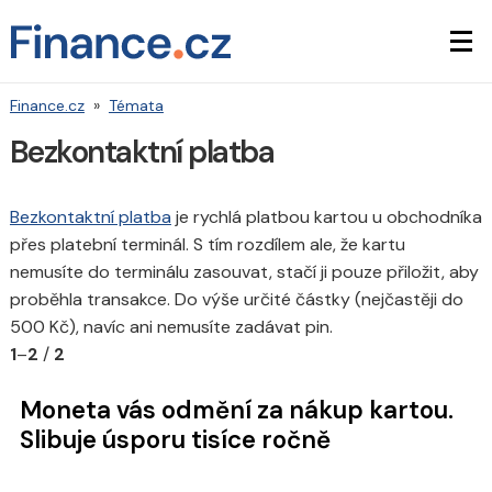
Finance.cz
»
Témata
Bezkontaktní platba
Bezkontaktní platba
je rychlá platbou kartou u obchodníka
přes platební terminál. S tím rozdílem ale, že kartu
nemusíte do terminálu zasouvat, stačí ji pouze přiložit, aby
proběhla transakce. Do výše určité částky (nejčastěji do
500 Kč), navíc ani nemusíte zadávat pin.
1
–
2
/
2
Moneta vás odmění za nákup kartou.
Slibuje úsporu tisíce ročně