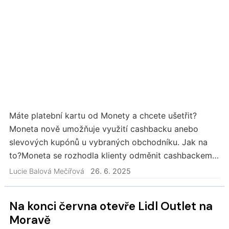
Máte platební kartu od Monety a chcete ušetřit?
Moneta nově umožňuje využití cashbacku anebo
slevových kupónů u vybraných obchodníku. Jak na
to?Moneta se rozhodla klienty odměnit cashbackem
anebo slevovými kupóny u vybraných obchodníků.
Lucie Balová Mečířová
26. 6. 2025
Program…
Na konci června otevře Lidl Outlet na
Moravě