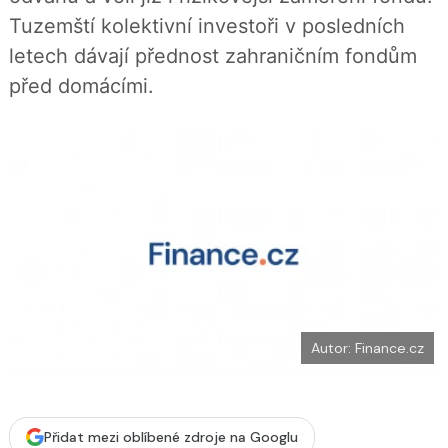
b
X
Tuzemští kolektivní investoři v posledních
o
o
letech dávají přednost zahraničním fondům
k
u
před domácími.
Autor: Finance.cz
Přidat mezi oblíbené zdroje na Googlu