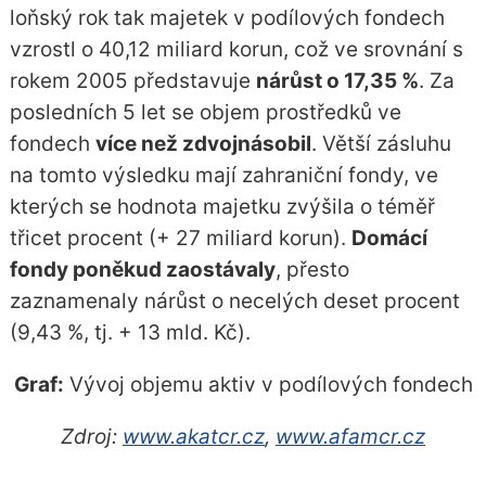
loňský rok tak majetek v podílových fondech
vzrostl o 40,12 miliard korun, což ve srovnání s
rokem 2005 představuje
nárůst o 17,35 %
. Za
posledních 5 let se objem prostředků ve
fondech
více než zdvojnásobil
. Větší zásluhu
na tomto výsledku mají zahraniční fondy, ve
kterých se hodnota majetku zvýšila o téměř
třicet procent (+ 27 miliard korun).
Domácí
fondy poněkud zaostávaly
, přesto
zaznamenaly nárůst o necelých deset procent
(9,43 %, tj. + 13 mld. Kč).
Graf:
Vývoj objemu aktiv v podílových fondech
Zdroj:
www.akatcr.cz
,
www.afamcr.cz