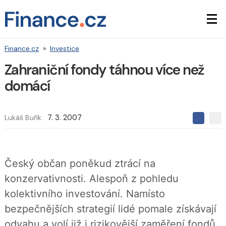
Finance.cz
»
Investice
Zahraniční fondy táhnou více než
domácí
Lukáš Buřík
7. 3. 2007
S
S
S
d
d
d
í
í
í
l
l
e
e
l
Český občan poněkud ztrácí na
j
j
t
e
t
konzervativnosti. Alespoň z pohledu
e
e
t
n
n
kolektivního investování. Namísto
a
a
F
s
bezpečnějších strategií lidé pomale získávají
a
í
c
t
odvahu a volí již i rizikovější zaměření fondů.
e
i