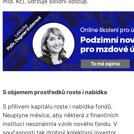
mld. Kč), udržuje solidní odstup.
S objemem prostředků roste i nabídka
S přílivem kapitálu roste i nabídka fondů.
Neuplyne měsíce, aby některá z finančních
institucí neoznámila vznik nového fondu. V
současnosti tak drobný kolektivní investor