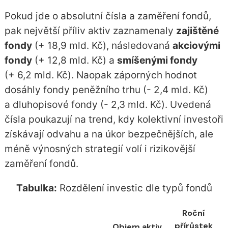
Pokud jde o absolutní čísla a zaměření fondů,
pak největší příliv aktiv zaznamenaly
zajištěné
fondy
(+ 18,9 mld. Kč), následovaná
akciovými
fondy
(+ 12,8 mld. Kč) a
smíšenými fondy
(+ 6,2 mld. Kč). Naopak záporných hodnot
dosáhly fondy peněžního trhu (- 2,4 mld. Kč)
a dluhopisové fondy (- 2,3 mld. Kč). Uvedená
čísla poukazují na trend, kdy kolektivní investoři
získávají odvahu a na úkor bezpečnějších, ale
méně výnosných strategií volí i rizikovější
zaměření fondů.
Tabulka:
Rozdělení investic dle typů fondů
Roční
přírůstek
Objem aktiv