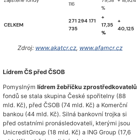
Zajištěné fondy
79,38
+ 18,924
116
%
+
271 294 171
+
CELKEM
17,35
735
40,125
%
Zdroj:
www.akatcr.cz
,
www.afamcr.cz
Lídrem ČS před ČSOB
Pomyslným
lídrem žebříčku zprostředkovatelů
fondů se stala skupina České spořitelny (88
mld. Kč), před ČSOB (74 mld. Kč) a Komerční
bankou (44 mld. Kč). Silná bankovní trojka si
před ostatními pronásledovateli, kterými jsou
UnicreditGroup (18 mld. Kč) a ING Group (17,6