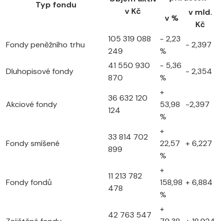
Typ fondu
v Kč
v mld.
v %
Kč
105 319 088
- 2,23
Fondy peněžního trhu
- 2,397
249
%
41 550 930
- 5,36
Dluhopisové fondy
- 2,354
870
%
+
36 632 120
Akciové fondy
53,98
-2,397
124
%
+
33 814 702
Fondy smíšené
22,57
+ 6,227
899
%
+
11 213 782
Fondy fondů
158,98
+ 6,884
478
%
+
42 763 547