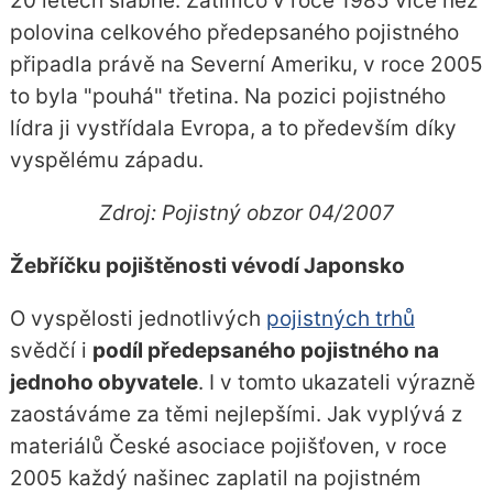
20 letech slábne. Zatímco v roce 1985 více než
polovina celkového předepsaného pojistného
připadla právě na Severní Ameriku, v roce 2005
to byla "pouhá" třetina. Na pozici pojistného
lídra ji vystřídala Evropa, a to především díky
vyspělému západu.
Zdroj: Pojistný obzor 04/2007
Žebříčku pojištěnosti vévodí Japonsko
O vyspělosti jednotlivých
pojistných trhů
svědčí i
podíl předepsaného pojistného na
jednoho obyvatele
. I v tomto ukazateli výrazně
zaostáváme za těmi nejlepšími. Jak vyplývá z
materiálů České asociace pojišťoven, v roce
2005 každý našinec zaplatil na pojistném