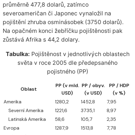
průměrně 477,8 dolarů, zatímco
severoameričan či Japonec vynaložil na
pojištění zhruba osminásobek (3750 dolarů).
Na opačném konci žebříčku pojištěnosti pak
zůstává Afrika s 44,2 dolary.
Tabulka:
Pojištěnost v jednotlivých oblastech
světa v roce 2005 dle předepsaného
pojistného (PP)
PP (v mld.
PP / obyv.
PP / HDP
Oblast
USD)
(v USD)
(v %)
Amerika
1280,2
1452,8
7,95
Severní Amerika
1221,6
3735,1
8,97
Latinská Amerika
58,6
105,7
2,35
Evropa
1287,9
1513,8
7,78