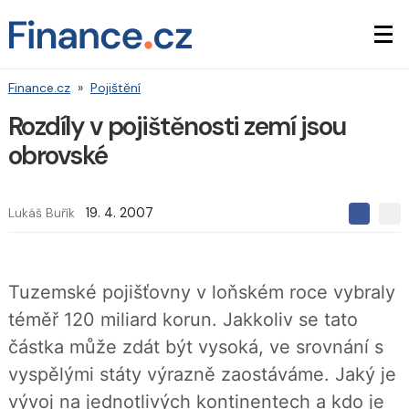
Finance.cz
»
Pojištění
Rozdíly v pojištěnosti zemí jsou
obrovské
Lukáš Buřík
19. 4. 2007
S
S
S
d
d
d
í
í
í
l
l
e
e
l
Tuzemské pojišťovny v loňském roce vybraly
j
j
t
e
t
téměř 120 miliard korun. Jakkoliv se tato
e
e
t
n
n
částka může zdát být vysoká, ve srovnání s
a
a
F
s
vyspělými státy výrazně zaostáváme. Jaký je
a
í
c
t
vývoj na jednotlivých kontinentech a kdo je
e
i