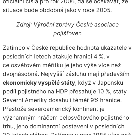
oficiální čísla pro rok 2006, dá se očekávat, že
situace bude obdobná jako v roce 2005.
Zdroj: Výroční zprávy České asociace
pojišťoven
Zatímco v České republice hodnota ukazatele v
posledních letech atakuje hranici 4 %, v
celosvětovém měřítku je jeho výše více než
dvojnásobná. Nejvyšší zásluhu mají především
ekonomicky vyspělé státy
, když v Japonsku
podíl pojistného na HDP přesahuje 10 %, státy
Severní Ameriky dosahují téměř 9% hranice.
Přestože severoamerický kontinent je
významným hráčem celosvětového pojistného
trhu, jeho dominantní postavení v posledních