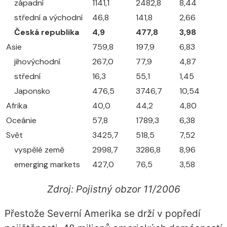
západní
1141,1
2482,8
8,44
střední a východní
46,8
141,8
2,66
Česká republika
4,9
477,8
3,98
Asie
759,8
197,9
6,83
jihovýchodní
267,0
77,9
4,87
střední
16,3
55,1
1,45
Japonsko
476,5
3746,7
10,54
Afrika
40,0
44,2
4,80
Oceánie
57,8
1789,3
6,38
Svět
3425,7
518,5
7,52
vyspělé země
2998,7
3286,8
8,96
emerging markets
427,0
76,5
3,58
Zdroj: Pojistný obzor 11/2006
Přestože Severní Amerika se drží v popředí