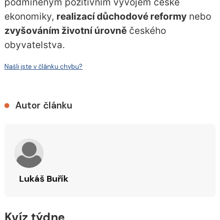
podmíněným pozitivním
vývojem české
ekonomiky
,
realizací důchodové reformy
nebo
zvyšováním životní úrovně
českého
obyvatelstva.
Našli jste v článku chybu?
Autor článku
Lukáš Buřík
Kvíz týdne