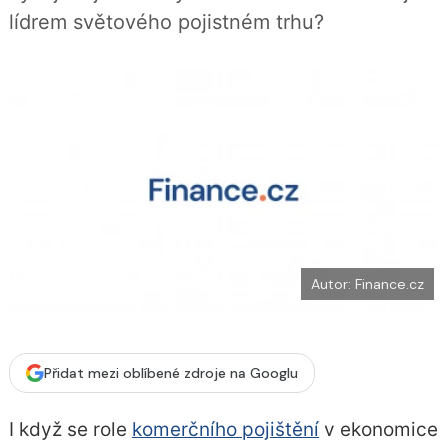
b
X
lídrem světového pojistném trhu?
o
o
k
u
Autor: Finance.cz
Přidat mezi oblíbené zdroje na Googlu
I když se role
komerčního pojištění
v ekonomice