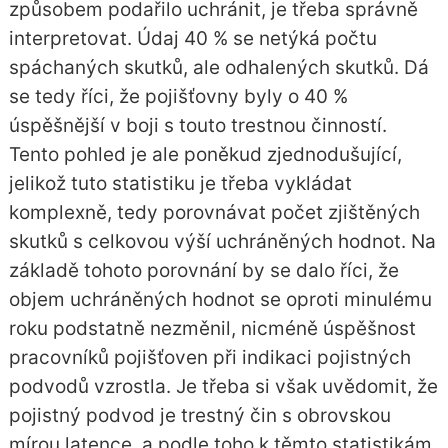
způsobem podařilo uchránit, je třeba správně
interpretovat. Údaj 40 % se netýká počtu
spáchaných skutků, ale odhalených skutků. Dá
se tedy říci, že pojišťovny byly o 40 %
úspěšnější v boji s touto trestnou činností.
Tento pohled je ale poněkud zjednodušující,
jelikož tuto statistiku je třeba vykládat
komplexně, tedy porovnávat počet zjištěných
skutků s celkovou výší uchráněných hodnot. Na
základě tohoto porovnání by se dalo říci, že
objem uchráněných hodnot se oproti minulému
roku podstatně nezměnil, nicméně úspěšnost
pracovníků pojišťoven při indikaci pojistných
podvodů vzrostla. Je třeba si však uvědomit, že
pojistný podvod je trestný čin s obrovskou
mírou latence, a podle toho k těmto statistikám