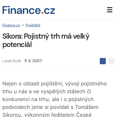
Finance.cz
»
Pojištění
Síkora: Pojistný trh má velký
potenciál
Lukáš Buřík
11. 6. 2007
S
S
S
d
d
d
í
í
í
l
l
e
e
l
Nejen o oblasti pojištění, vývoji pojistného
j
j
t
e
t
trhu u nás a ve vyspělých státech či
e
e
t
n
n
konkurenci na trhu, ale i o pojistných
a
a
F
s
podvodech jsme si povídali s Tomášem
a
í
c
t
Síkorou, výkonným ředitelem České
e
i