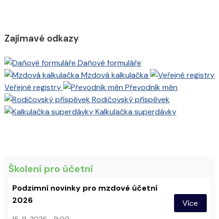
Zajímavé odkazy
Daňové formuláře
Mzdová kalkulačka
Veřejné registry
Převodník měn
Rodičovský příspěvek
Kalkulačka superdávky
Školení pro účetní
Podzimní novinky pro mzdové účetní
2026
Více
15. 9. 2026
9:00