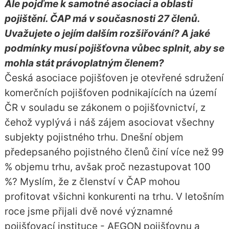
Ale pojďme k samotné asociaci a oblasti
pojištění. ČAP má v současnosti 27 členů.
Uvažujete o jejím dalším rozšiřování? A jaké
podmínky musí pojišťovna vůbec splnit, aby se
mohla stát právoplatným členem?
Česká asociace pojišťoven je otevřené sdružení
komerčních pojišťoven podnikajících na území
ČR v souladu se zákonem o pojišťovnictví, z
čehož vyplývá i náš zájem asociovat všechny
subjekty pojistného trhu. Dnešní objem
předepsaného pojistného členů činí více než 99
% objemu trhu, avšak proč nezastupovat 100
%? Myslím, že z členství v ČAP mohou
profitovat všichni konkurenti na trhu. V letošním
roce jsme přijali dvě nové významné
pojišťovací instituce - AEGON pojišťovnu a