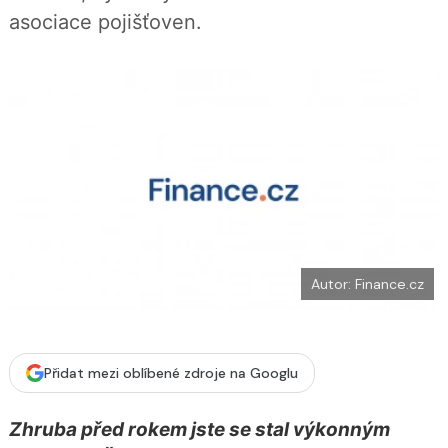
b
X
asociace pojišťoven.
o
o
k
u
Autor: Finance.cz
Přidat mezi oblíbené zdroje na Googlu
Zhruba před rokem jste se stal výkonným