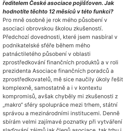
ředitelem České asociace pojišťoven. Jak
hodnotíte těchto 12 měsíců v této funkci?
Pro mně osobně je rok mého působení v
asociaci obrovskou školou zkušeností.
Předchozí dovednosti, které jsem nasbíral v
podnikatelské sféře během mého
patnáctiletého působení v oblasti
zprostředkování finančních produktů a v roli
prezidenta Asociace finančních poradců a
zprostředkovatelů, mě sice naučily úkoly řešit
komplexně, samostatně a i v kontextu
kompromisů, avšak chyběly mi zkušenosti z
„makro“ sféry spolupráce mezi trhem, státní
správou a mezinárodními institucemi. Denně
sbírám velmi zajímavé poznatky při vytváření
slaďování zájmů jak členů asociace, tak trhu i