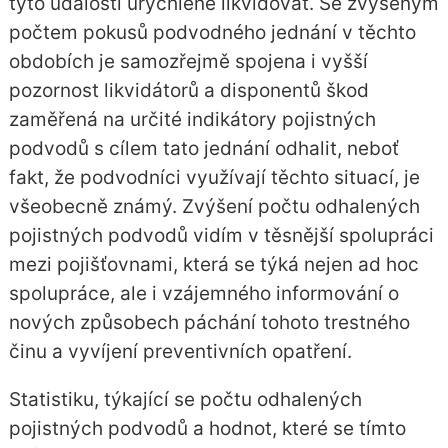
tyto události urychleně likvidovat. Se zvýšeným
počtem pokusů podvodného jednání v těchto
obdobích je samozřejmě spojena i vyšší
pozornost likvidátorů a disponentů škod
zaměřená na určité indikátory pojistných
podvodů s cílem tato jednání odhalit, neboť
fakt, že podvodníci využívají těchto situací, je
všeobecně známý. Zvýšení počtu odhalených
pojistných podvodů vidím v těsnější spolupráci
mezi pojišťovnami, která se týká nejen ad hoc
spolupráce, ale i vzájemného informování o
nových způsobech páchání tohoto trestného
činu a vyvíjení preventivních opatření.
Statistiku, týkající se počtu odhalených
pojistných podvodů a hodnot, které se tímto