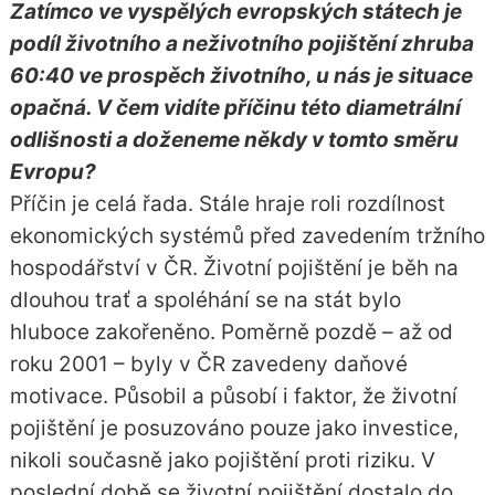
Zatímco ve vyspělých evropských státech je
podíl životního a neživotního pojištění zhruba
60:40 ve prospěch životního, u nás je situace
opačná. V čem vidíte příčinu této diametrální
odlišnosti a doženeme někdy v tomto směru
Evropu?
Příčin je celá řada. Stále hraje roli rozdílnost
ekonomických systémů před zavedením tržního
hospodářství v ČR. Životní pojištění je běh na
dlouhou trať a spoléhání se na stát bylo
hluboce zakořeněno. Poměrně pozdě – až od
roku 2001 – byly v ČR zavedeny daňové
motivace. Působil a působí i faktor, že životní
pojištění je posuzováno pouze jako investice,
nikoli současně jako pojištění proti riziku. V
poslední době se životní pojištění dostalo do