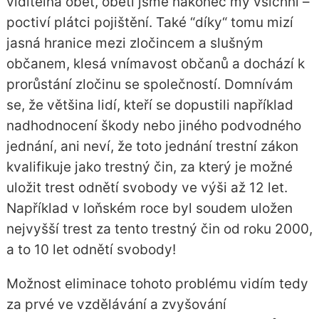
viditelná oběť, obětí jsme nakonec my všichni –
poctiví plátci pojištění. Také “díky“ tomu mizí
jasná hranice mezi zločincem a slušným
občanem, klesá vnímavost občanů a dochází k
prorůstání zločinu se společností. Domnívám
se, že většina lidí, kteří se dopustili například
nadhodnocení škody nebo jiného podvodného
jednání, ani neví, že toto jednání trestní zákon
kvalifikuje jako trestný čin, za který je možné
uložit trest odnětí svobody ve výši až 12 let.
Například v loňském roce byl soudem uložen
nejvyšší trest za tento trestný čin od roku 2000,
a to 10 let odnětí svobody!
Možnost eliminace tohoto problému vidím tedy
za prvé ve vzdělávání a zvyšování