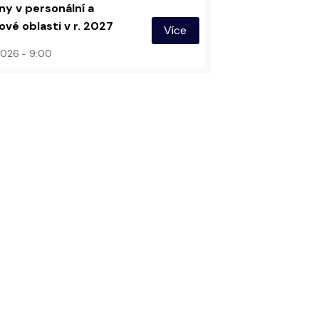
y v personální a
vé oblasti v r. 2027
Více
 2026
9:00