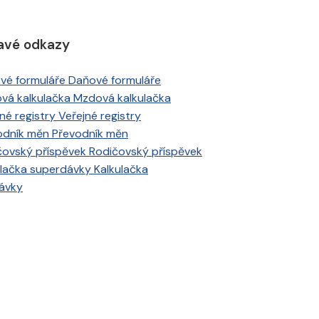
avé odkazy
Daňové formuláře
Mzdová kalkulačka
Veřejné registry
Převodník měn
Rodičovský příspěvek
Kalkulačka
ávky