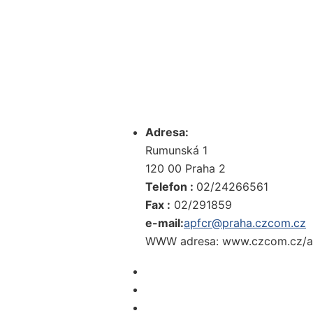
Adresa:
Rumunská 1
120 00 Praha 2
Telefon :
02/24266561
Fax :
02/291859
e-mail:
apfcr@praha.czcom.cz
WWW adresa:
www.czcom.cz/a