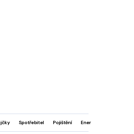
ůjčky
Spotřebitel
Pojištění
Energie
Firmy
In