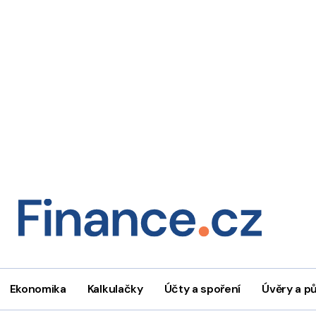
Ekonomika
Kalkulačky
Účty a spoření
Úvěry a p