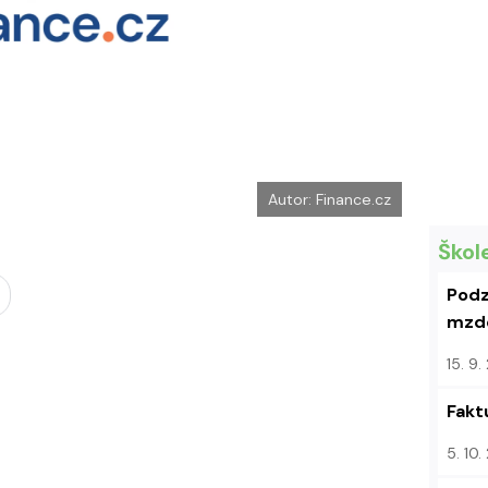
k
u
Autor: Finance.cz
Škol
Podz
mzdo
15. 9
Fakt
5. 10