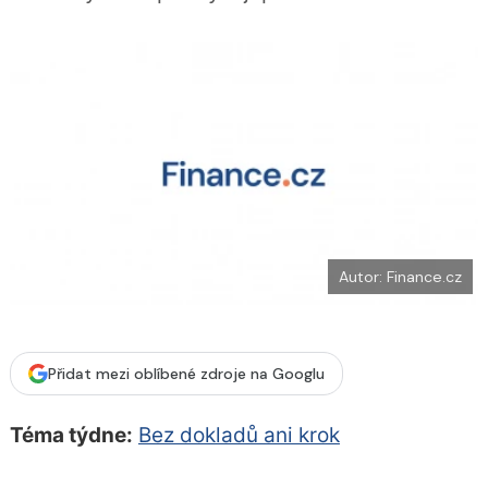
b
X
o
o
k
u
Autor: Finance.cz
Přidat mezi oblíbené zdroje na Googlu
Téma týdne:
Bez dokladů ani krok