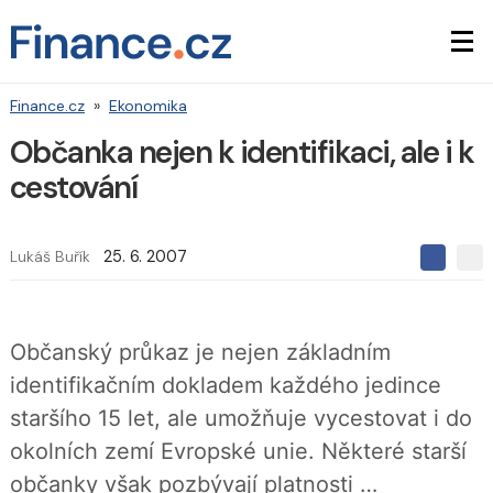
Finance.cz
»
Ekonomika
Občanka nejen k identifikaci, ale i k
cestování
Lukáš Buřík
25. 6. 2007
S
S
S
d
d
d
í
í
í
l
l
e
e
l
Občanský průkaz je nejen základním
j
j
t
e
t
identifikačním dokladem každého jedince
e
e
t
n
n
staršího 15 let, ale umožňuje vycestovat i do
a
a
F
s
okolních zemí Evropské unie. Některé starší
a
í
c
t
občanky však pozbývají platnosti …
e
i