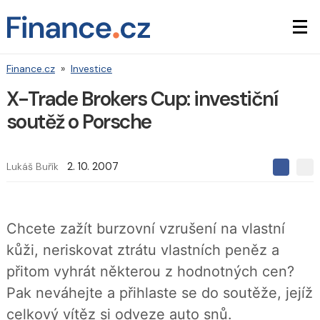
Finance.cz
»
Investice
X-Trade Brokers Cup: investiční
soutěž o Porsche
Lukáš Buřík
2. 10. 2007
S
S
S
d
d
d
í
í
í
l
l
e
e
l
Chcete zažít burzovní vzrušení na vlastní
j
j
t
e
t
kůži, neriskovat ztrátu vlastních peněz a
e
e
t
n
n
přitom vyhrát některou z hodnotných cen?
a
a
F
s
Pak neváhejte a přihlaste se do soutěže, jejíž
a
í
c
t
celkový vítěz si odveze auto snů.
e
i