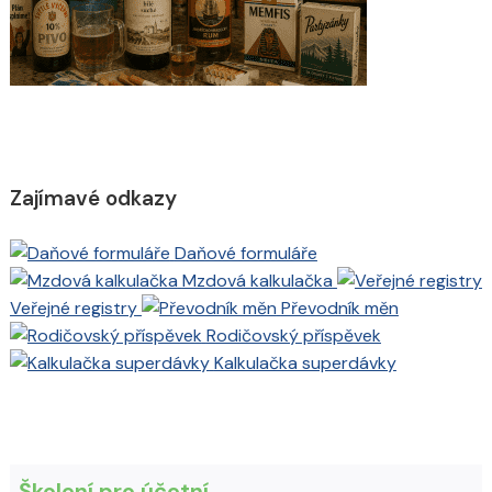
Zajímavé odkazy
Daňové formuláře
Mzdová kalkulačka
Veřejné registry
Převodník měn
Rodičovský příspěvek
Kalkulačka superdávky
Školení pro účetní