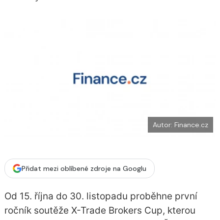
b
X
o
o
k
u
Autor: Finance.cz
Přidat mezi oblíbené zdroje na Googlu
Od 15. října do 30. listopadu proběhne první
ročník soutěže X-Trade Brokers Cup, kterou