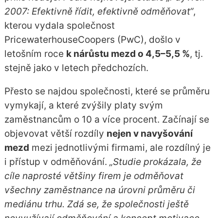
2007: Efektivně řídit, efektivně odměňovat“
,
kterou vydala společnost
PricewaterhouseCoopers (PwC), došlo v
letošním roce
k nárůstu mezd o 4,5–5,5 %
, tj.
stejně jako v letech předchozích.
Přesto se najdou společnosti, které se průměru
vymykají, a které zvýšily platy svým
zaměstnancům o 10 a více procent. Začínají se
objevovat větší rozdíly
nejen v navyšování
mezd
mezi jednotlivými firmami, ale rozdílný je
i přístup v odměňování.
„Studie prokázala, že
cíle naprosté většiny firem je odměňovat
všechny zaměstnance na úrovni průměru či
mediánu trhu. Zdá se, že společnosti ještě