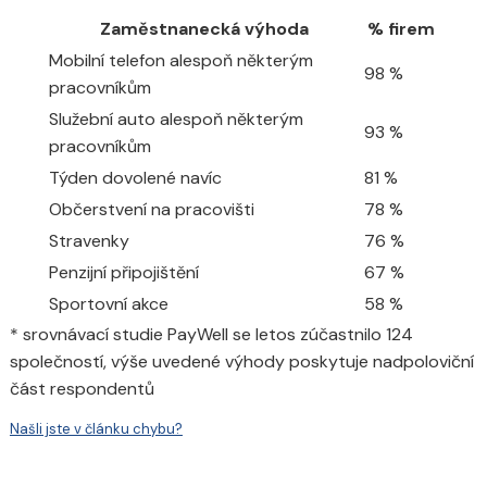
Zaměstnanecká výhoda
% firem
Mobilní telefon alespoň některým
98 %
pracovníkům
Služební auto alespoň některým
93 %
pracovníkům
Týden dovolené navíc
81 %
Občerstvení na pracovišti
78 %
Stravenky
76 %
Penzijní připojištění
67 %
Sportovní akce
58 %
* srovnávací studie PayWell se letos zúčastnilo 124
společností, výše uvedené výhody poskytuje nadpoloviční
část respondentů
Našli jste v článku chybu?