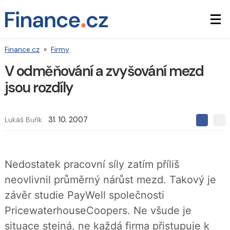
Finance.cz
»
Firmy
V odměňování a zvyšování mezd
jsou rozdíly
Lukáš Buřík
31. 10. 2007
S
S
S
d
d
d
í
í
í
l
l
e
e
l
Nedostatek pracovní síly zatím příliš
j
j
t
e
t
neovlivnil průměrný nárůst mezd. Takový je
e
e
t
n
n
závěr studie PayWell společnosti
a
a
F
s
PricewaterhouseCoopers. Ne všude je
a
í
c
t
situace stejná, ne každá firma přistupuje k
e
i