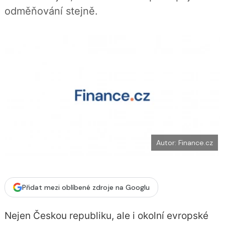
b
X
odměňování stejně.
o
o
k
u
Autor: Finance.cz
Přidat mezi oblíbené zdroje na Googlu
Nejen Českou republiku, ale i okolní evropské