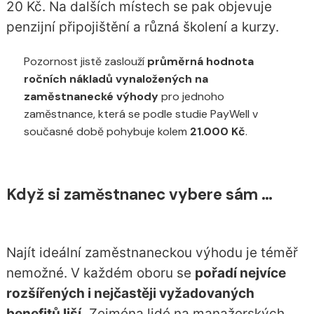
20 Kč. Na dalších místech se pak objevuje
penzijní připojištění a různá školení a kurzy.
Pozornost jistě zaslouží
průměrná hodnota
ročních nákladů vynaložených na
zaměstnanecké výhody
pro jednoho
zaměstnance, která se podle studie PayWell v
současné době pohybuje kolem
21.000 Kč
.
Když si zaměstnanec vybere sám …
Najít ideální zaměstnaneckou výhodu je téměř
nemožné. V každém oboru se
pořadí nejvíce
rozšířených i nejčastěji vyžadovaných
benefitů liší.
Zejména lidé na manažerských