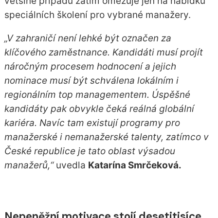
většině případů zatím omezuje jen na nabídku
speciálních školení pro vybrané manažery.
„V zahraničí není lehké být označen za
klíčového zaměstnance. Kandidáti musí projít
náročným procesem hodnocení a jejich
nominace musí být schválena lokálním i
regionálním top managementem. Úspěšné
kandidáty pak obvykle čeká reálná globální
kariéra. Navíc tam existují programy pro
manažerské i nemanažerské talenty, zatímco v
České republice je tato oblast výsadou
manažerů,“
uvedla
Katarína Smrčeková.
Nepeněžní motivace stojí desetitisíce