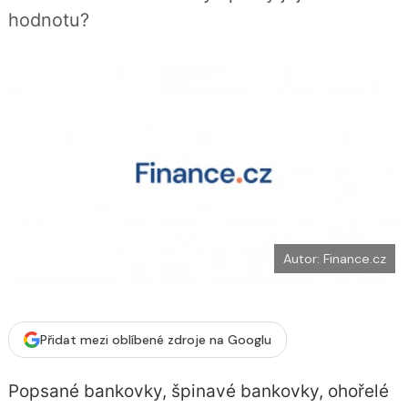
b
X
hodnotu?
o
o
k
u
Autor: Finance.cz
Přidat mezi oblíbené zdroje na Googlu
Popsané bankovky, špinavé bankovky, ohořelé