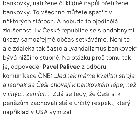
bankovky, natržené či klidně napůl přetržené
bankovky. To všechno můžete spatřit v
některých státech. A nebude to ojedinělá
zkušenost. I v České republice se s podobnými
úkazy samozřejmě občas setkáváme. Není to
ale zdaleka tak často a „vandalizmus bankovek“
bývá nižšího stupně. Na otázku proč tomu tak
je, odpověděl
Pavel Palivec
z odboru
komunikace ČNB: „
Jednak máme kvalitní stroje
a jednak se Češi chovají k bankovkám lépe, než
v jiných zemích
“. Zdá se tedy, že Češi si k
penězům zachovali stále určitý respekt, který
například v USA vymizel.