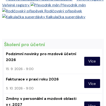
Veřejné registry
Převodník měn
Rodičovský příspěvek
Kalkulačka superdávky
Školení pro účetní
Podzimní novinky pro mzdové účetní
2026
Více
15. 9. 2026
9:00
Fakturace v praxi roku 2026
Více
5. 10. 2026
9:00
Změny v personální a mzdové oblasti
v r. 2027
Více