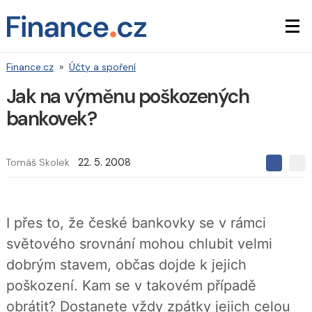
Finance.cz
»
Účty a spoření
Jak na výměnu poškozených
bankovek?
Tomáš Skolek
22. 5. 2008
S
S
S
d
d
d
í
í
í
l
l
e
e
l
I přes to, že české bankovky se v rámci
j
j
t
e
t
světového srovnání mohou chlubit velmi
e
e
t
n
n
dobrým stavem, občas dojde k jejich
a
a
F
s
poškození. Kam se v takovém případě
a
í
c
t
obrátit? Dostanete vždy zpátky jejich celou
e
i