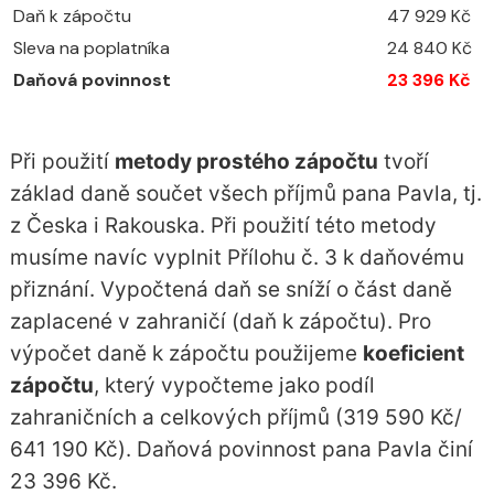
Daň k zápočtu
47 929 Kč
Sleva na poplatníka
24 840 Kč
Daňová povinnost
23 396 Kč
Při použití
metody prostého zápočtu
tvoří
základ daně součet všech příjmů pana Pavla, tj.
z Česka i Rakouska. Při použití této metody
musíme navíc vyplnit Přílohu č. 3 k daňovému
přiznání. Vypočtená daň se sníží o část daně
zaplacené v zahraničí (daň k zápočtu). Pro
výpočet daně k zápočtu použijeme
koeficient
zápočtu
, který vypočteme jako podíl
zahraničních a celkových příjmů (319 590 Kč/
641 190 Kč). Daňová povinnost pana Pavla činí
23 396 Kč.