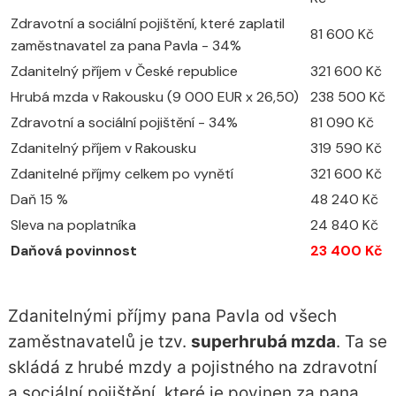
Zdravotní a sociální pojištění, které zaplatil
81 600 Kč
zaměstnavatel za pana Pavla - 34%
Zdanitelný příjem v České republice
321 600 Kč
Hrubá mzda v Rakousku (9 000 EUR x 26,50)
238 500 Kč
Zdravotní a sociální pojištění - 34%
81 090 Kč
Zdanitelný příjem v Rakousku
319 590 Kč
Zdanitelné příjmy celkem po vynětí
321 600 Kč
Daň 15 %
48 240 Kč
Sleva na poplatníka
24 840 Kč
Daňová povinnost
23 400 Kč
Zdanitelnými příjmy pana Pavla od všech
zaměstnavatelů je tzv.
superhrubá mzda
. Ta se
skládá z hrubé mzdy a pojistného na zdravotní
a sociální pojištění, které je povinen za pana