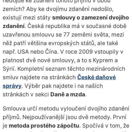
nedojde ke zdanění tohoto příjmu v obou
zemích? Aby ke dvojímu zdanění nedošlo,
existují mezi státy
smlouvy o zamezení dvojího
zdanění
. Česká republika má v současné době
uzavřenou smlouvu se 77 zeměmi světa, mezi
něž patří většina evropských států, ale také
např. USA nebo Čína. V roce 2009 vstoupily v
platnost dvě nové smlouvy, a to s Kyprem a
Sýrií. Kompletní seznam těchto mezinárodních
smluv najdete na stránkách
České daňové
správy
. Výběr pak najdete i na naších
stránkách v sekci
Daně a mzda
.
Smlouva určí metodu vyloučení dvojího zdanění
příjmů. Nejpoužívanější jsou dvě metody. První
je
metoda prostého zápočtu
. Spočívá v tom, že