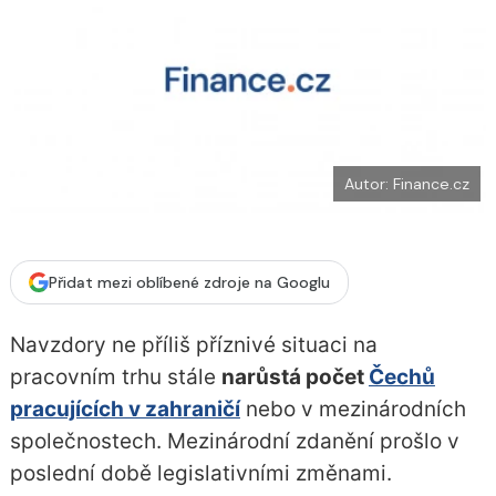
o
k
u
Autor: Finance.cz
Přidat mezi oblíbené zdroje na Googlu
Navzdory ne příliš příznivé situaci na
pracovním trhu stále
narůstá počet
Čechů
pracujících v zahraničí
nebo v mezinárodních
společnostech. Mezinárodní zdanění prošlo v
poslední době legislativními změnami.