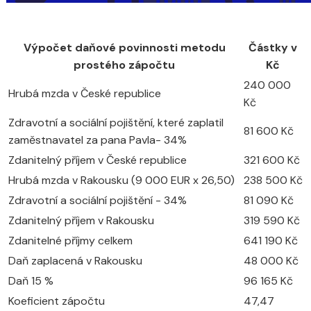
Výpočet daňové povinnosti metodu
Částky v
prostého zápočtu
Kč
240 000
Hrubá mzda v České republice
Kč
Zdravotní a sociální pojištění, které zaplatil
81 600 Kč
zaměstnavatel za pana Pavla- 34%
Zdanitelný příjem v České republice
321 600 Kč
Hrubá mzda v Rakousku (9 000 EUR x 26,50)
238 500 Kč
Zdravotní a sociální pojištění - 34%
81 090 Kč
Zdanitelný příjem v Rakousku
319 590 Kč
Zdanitelné příjmy celkem
641 190 Kč
Daň zaplacená v Rakousku
48 000 Kč
Daň 15 %
96 165 Kč
Koeficient zápočtu
47,47