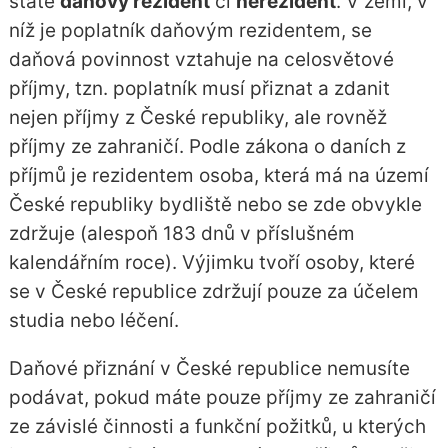
státě
daňový rezident
či
nerezident
. V zemi, v
níž je poplatník daňovým rezidentem, se
daňová povinnost vztahuje na celosvětové
příjmy, tzn. poplatník musí přiznat a zdanit
nejen příjmy z České republiky, ale rovněž
příjmy ze zahraničí. Podle zákona o daních z
příjmů je rezidentem osoba, která má na území
České republiky bydliště nebo se zde obvykle
zdržuje (alespoň 183 dnů v příslušném
kalendářním roce). Výjimku tvoří osoby, které
se v České republice zdržují pouze za účelem
studia nebo léčení.
Daňové přiznání v České republice nemusíte
podávat, pokud máte pouze příjmy ze zahraničí
ze závislé činnosti a funkční požitků, u kterých