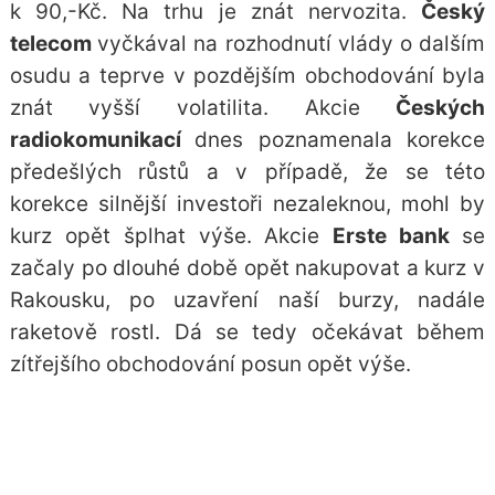
k 90,-Kč. Na trhu je znát nervozita.
Český
telecom
vyčkával na rozhodnutí vlády o dalším
osudu a teprve v pozdějším obchodování byla
znát vyšší volatilita. Akcie
Českých
radiokomunikací
dnes poznamenala korekce
předešlých růstů a v případě, že se této
korekce silnější investoři nezaleknou, mohl by
kurz opět šplhat výše. Akcie
Erste bank
se
začaly po dlouhé době opět nakupovat a kurz v
Rakousku, po uzavření naší burzy, nadále
raketově rostl. Dá se tedy očekávat během
zítřejšího obchodování posun opět výše.