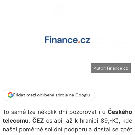
o
k
u
Autor: Finance.cz
Přidat mezi oblíbené zdroje na Googlu
To samé lze několik dní pozorovat i u
Českého
telecomu
.
ČEZ
oslabil až k hranici 89,-Kč, kde
našel poměrně solidní podporu a dostal se zpět