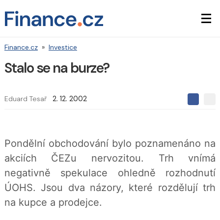
Finance.cz
»
Investice
Stalo se na burze?
Eduard Tesař
2. 12. 2002
S
S
S
d
d
d
í
í
í
l
l
e
e
l
Pondělní obchodování bylo poznamenáno na
j
j
t
e
t
akciích ČEZu nervozitou. Trh vnímá
e
e
t
n
n
negativně spekulace ohledně rozhodnutí
a
a
F
s
ÚOHS. Jsou dva názory, které rozdělují trh
a
í
c
t
na kupce a prodejce.
e
i
b
X
o