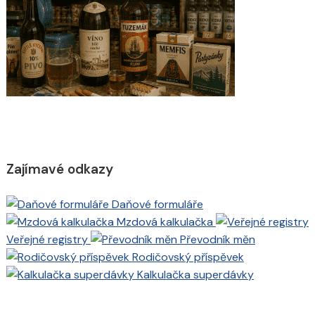
Zajímavé odkazy
Daňové formuláře
Mzdová kalkulačka
Veřejné registry
Převodník měn
Rodičovský příspěvek
Kalkulačka superdávky