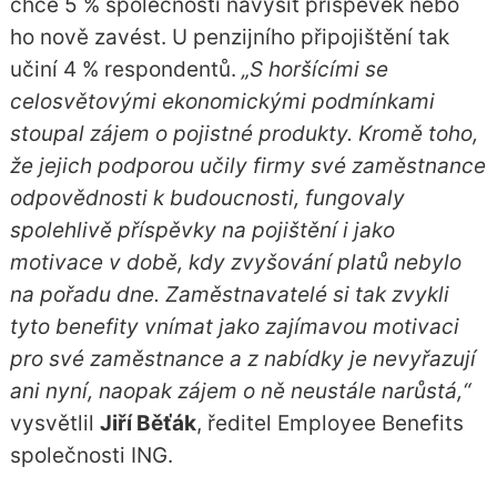
chce 5 % společností navýšit příspěvek nebo
ho nově zavést. U penzijního připojištění tak
učiní 4 % respondentů.
„S horšícími se
celosvětovými ekonomickými podmínkami
stoupal zájem o pojistné produkty. Kromě toho,
že jejich podporou učily firmy své zaměstnance
odpovědnosti k budoucnosti, fungovaly
spolehlivě příspěvky na pojištění i jako
motivace v době, kdy zvyšování platů nebylo
na pořadu dne. Zaměstnavatelé si tak zvykli
tyto benefity vnímat jako zajímavou motivaci
pro své zaměstnance a z nabídky je nevyřazují
ani nyní, naopak zájem o ně neustále narůstá,“
vysvětlil
Jiří Běťák
, ředitel Employee Benefits
společnosti ING.