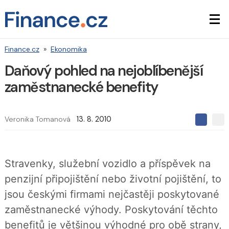
Finance.cz
»
Ekonomika
Daňový pohled na nejoblíbenější
zaměstnanecké benefity
Veronika Tomanová
13. 8. 2010
S
S
S
d
d
d
í
í
í
l
l
e
e
l
Stravenky, služební vozidlo a příspěvek na
j
j
t
e
t
penzijní připojištění nebo životní pojištění, to
e
e
t
n
n
jsou českými firmami nejčastěji poskytované
a
a
F
s
zaměstnanecké výhody. Poskytování těchto
a
í
c
t
benefitů je většinou výhodné pro obě strany,
e
i