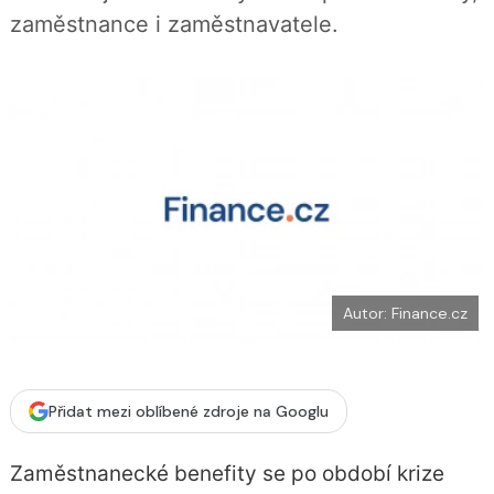
b
X
zaměstnance i zaměstnavatele.
o
o
k
u
Autor: Finance.cz
Přidat mezi oblíbené zdroje na Googlu
Zaměstnanecké benefity se po období krize