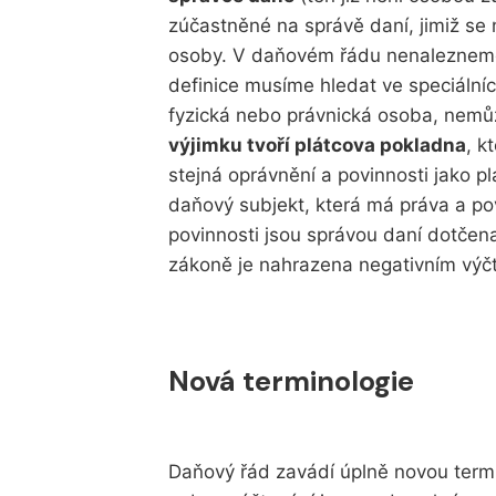
zúčastněné na správě daní, jimiž se 
osoby. V daňovém řádu nenalezneme d
definice musíme hledat ve speciáln
fyzická nebo právnická osoba, nemůže
výjimku tvoří plátcova pokladna
, k
stejná oprávnění a povinnosti jako p
daňový subjekt, která má práva a povi
povinnosti jsou správou daní dotčen
zákoně je nahrazena negativním výčt
Nová terminologie
Daňový řád zavádí úplně novou termi