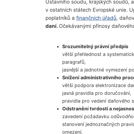
Ústavního soudu, krajských soudů, 
v ostatních státech Evropské unie. U
poplatníků a
finančních úřadů
, daňo
daní.
Očekávanými přínosy daňového
Srozumitelný právní předpis
větší přehlednost a systematic
paragrafů,
jasnější a jednotné vymezení p
Snížení administrativního pro
větší podpora elektronizace da
jasná pravidla pro doručování,
pravidla pro vedení daňového sp
Odstranění tvrdostí a nejasnos
zavedení požadavku odůvodňov
stanovení jednoznačných pravid
omezení.