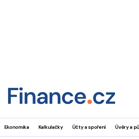
Ekonomika
Kalkulačky
Účty a spoření
Úvěry a p