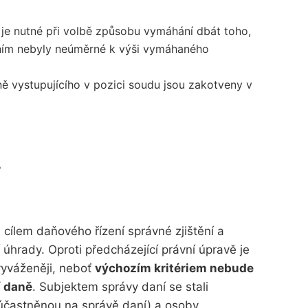
 je nutné při volbě způsobu vymáhání dbát toho,
ním nebyly neúměrné k výši vymáhaného
 vystupujícího v pozici soudu jsou zakotveny v
í
ílem daňového řízení správné zjištění a
í úhrady. Oproti předcházející právní úpravě je
 vyváženěji, neboť
výchozím kritériem nebude
í daně
. Subjektem správy daní se stali
zúčastněnou na správě daní) a osoby