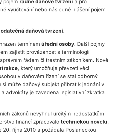
ný pojem
řádné daňové tvrzení
a pro
né vyúčtování nebo následné hlášení pojem
odatečná daňová tvrzení
.
ahrazen termínem
úřední osoby
. Další pojmy
em zajistit provázanost s terminologií
e správním řádem či trestním zákoníkem. Nově
 atrakce
, který umožňuje převzetí věci
sobou v daňovém řízení se stal odborný
 si může daňový subjekt přibrat k jednání v
a advokáty je zavedena legislativní zkratka
atních zákonů nevyhnul určitým nedostatkům
erstvo financí zpracovalo
technickou novelu
.
e 20. října 2010 a požádala Poslaneckou