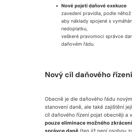
Nové pojetí daňové exekuce
zavedení pravidla, podle něhož
aby náklady spojené s vymáhá
nedoplatku,
veškeré pravomoci správce daně
daňovém řádu.
Nový cíl daňového řízen
Obecně je dle daňového řádu novým c
stanovení daně, ale také zajištění jej
cíl daňového řízení pojat obecněji a
pouze eliminace možného zkrácen
správce daně
(ten již není osobou 