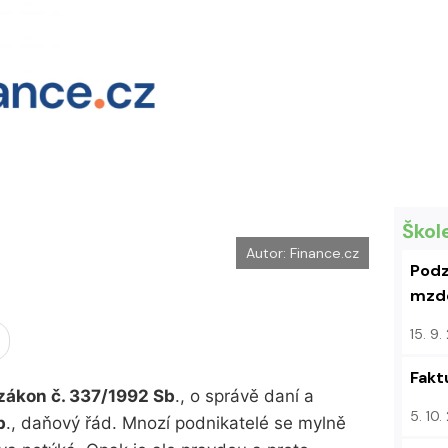
k
u
Škol
Autor: Finance.cz
Podz
mzdo
15. 9
Fakt
zákon č. 337/1992 Sb
., o správě daní a
5. 10
b
., daňový řád. Mnozí podnikatelé se mylně