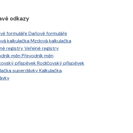
avé odkazy
Daňové formuláře
Mzdová kalkulačka
Veřejné registry
Převodník měn
Rodičovský příspěvek
Kalkulačka
ávky