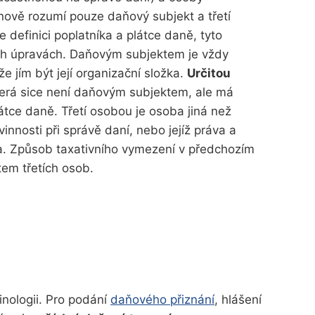
nově rozumí pouze daňový subjekt a třetí
efinici poplatníka a plátce daně, tyto
ích úpravách. Daňovým subjektem je vždy
 jím být její organizační složka.
Určitou
terá sice není daňovým subjektem, ale má
látce daně. Třetí osobou je osoba jiná než
nnosti při správě daní, nebo jejíž práva a
a. Způsob taxativního vymezení v předchozím
em třetích osob.
nologii. Pro podání
daňového přiznání
, hlášení