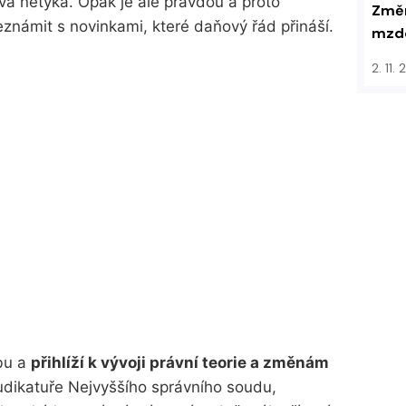
ava netýká. Opak je ale pravdou a proto
Změn
známit s novinkami, které daňový řád přináší.
mzdo
2. 11.
obu a
přihlíží k vývoji právní teorie a změnám
judikatuře Nejvyššího správního soudu,