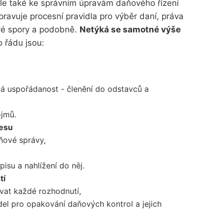
ale také ke správním úpravám daňového řízení
pravuje procesní pravidla pro výběr daní, práva
vé spory a podobně.
Netýká se samotné výše
 řádu jsou:
ká uspořádanost - členění do odstavců a
ojmů.
cesu
ňové správy,
isu a nahlížení do něj.
tí
at každé rozhodnutí,
el pro opakování daňových kontrol a jejich