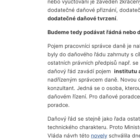
nebo vyúčtování je zaveden zkráce
dodatečné daňové přiznání, dodateč
dodatečné daňové tvrzení
.
Budeme tedy podávat řádná nebo d
Pojem pracovníci správce daně je n
byly do daňového řádu zahrnuty s cíl
ostatních právních předpisů např. s
daňový řád zavádí pojem
institutu
nadřízeným správcem daně. Novou o
konzultant. Jedná se o osoba, kterou
daňovém řízení. Pro daňové poradce 
poradce.
Daňový řád se stejně jako řada ost
technického charakteru. Proto Minist
Vláda návrh této
novely
schválila dn