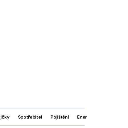
ůjčky
Spotřebitel
Pojištění
Energie
Firmy
In