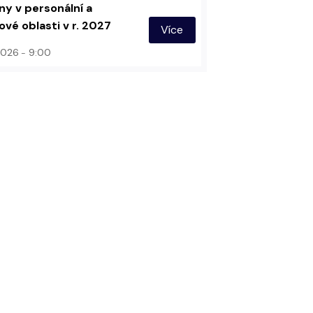
y v personální a
vé oblasti v r. 2027
Více
 2026
9:00