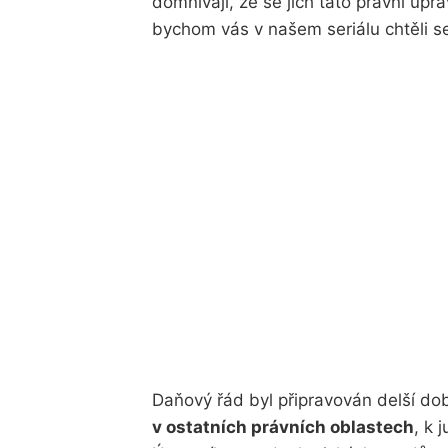
domnívají, že se jich tato právní úpr
bychom vás v našem seriálu chtěli se
Daňový řád byl připravován delší d
v ostatních právních oblastech
, k 