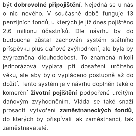
být
dobrovolné připojištění
. Nejedná se u nás
o nic nového. V současné době funguje 13
penzijních fondů
, u kterých je již dnes pojištěno
2,6 milionu účastníků. Dle návrhu by do
budoucna zůstal zachován systém
státního
příspěvku
plus
daňové zvýhodnění
, ale byla by
zvýrazněna dlouhodobost. To znamená nikoli
jednorázová výplata při dosažení určitého
věku, ale aby bylo vypláceno postupně až do
dožití. Tento systém je v návrhu doplněn také o
komerční
životní pojištění
podpořené určitým
daňovým zvýhodněním. Vláda se také snaží
prosadit vytvoření
zaměstnaneckých fondů
,
do kterých by přispívali jak zaměstnanci, tak
zaměstnavatelé.