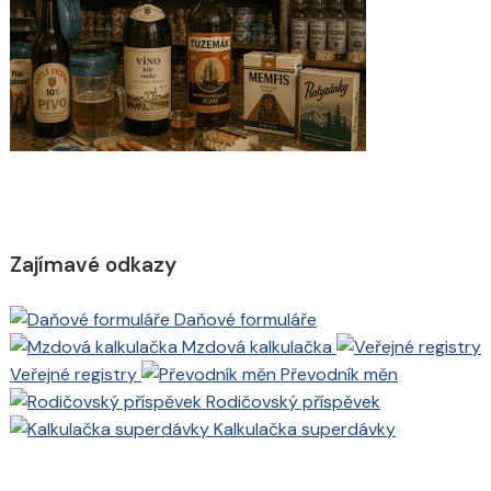
Zajímavé odkazy
Daňové formuláře
Mzdová kalkulačka
Veřejné registry
Převodník měn
Rodičovský příspěvek
Kalkulačka superdávky