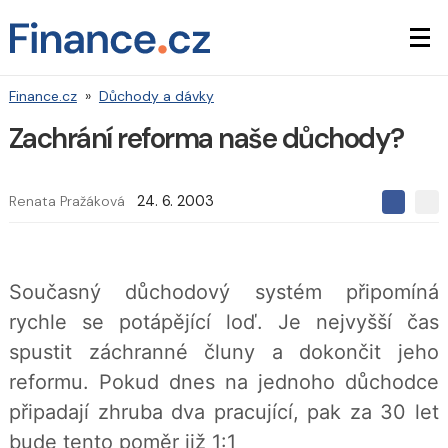
Finance.cz
»
Důchody a dávky
Zachrání reforma naše důchody?
Renata Pražáková
24. 6. 2003
S
S
S
d
d
d
í
í
í
l
l
e
e
l
Současný důchodový systém připomíná
j
j
t
e
t
rychle se potápějící loď. Je nejvyšší čas
e
e
t
n
n
spustit záchranné čluny a dokončit jeho
a
a
F
s
reformu. Pokud dnes na jednoho důchodce
a
í
c
t
připadají zhruba dva pracující, pak za 30 let
e
i
b
X
bude tento poměr již 1:1
o