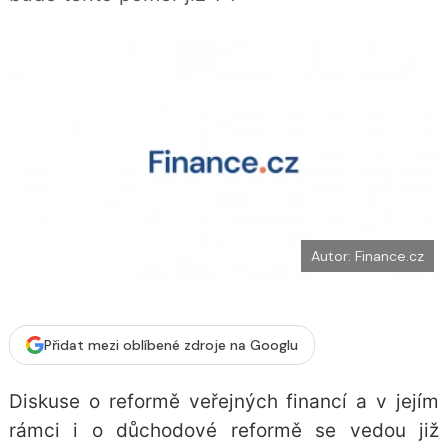
o
k
u
Autor: Finance.cz
Přidat mezi oblíbené zdroje na Googlu
Diskuse o reformě veřejných financí a v jejím
rámci i o důchodové reformě se vedou již