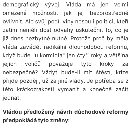
demografický vývoj. Vláda má jen velmi
omezené možnosti, jak jej bezprostředně
ovlivnit. Ale svůj podíl viny nesou i politici, kteří
zatím neměli dost odvahy uskutečnit to, co je
již dnes nezbytně nutné. Protože proč by měla
vláda zavádět radikální dlouhodobou reformu,
když bude "u kormidla" jen čtyři roky a většina
jejích voličů považuje tyto kroky za
nebezpečné? Vždyť bude-li mít štěstí, krize
přijde později, už za jiné vlády. Je potřeba se z
této krátkozrakosti vymanit a konečně začít
jednat.
Vládou předložený návrh důchodové reformy
předpokládá tyto změny: