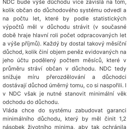
NDC bude výše důchodu více závislá na tom,
kolik občan do důchodového systému odvedl a
na počtu let, které by podle statistických
výpočtů měl v důchodu strávit (v současné
době hraje hlavní roli počet odpracovaných let
a výše příjmů). Každý by dostal takový měsíční
důchod, kolik činí objem peněz evidovaných na
jeho účtu podělený počtem měsíců, které v
průměru stráví občan v důchodu. NDC tedy
snižuje míru přerozdělování a důchodci
dostávají důchod úměrný tomu, co si naspořili. I
v NDC však je nutné stanovit minimální věk
odchodu do důchodu.
Vláda chce do systému zabudovat garanci
minimálního důchodu, který by měl činit 1,2
násobek životního minima, aby tak ochránila