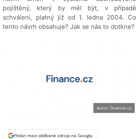
b
X
pojištěný, který by měl být, v případě
o
o
schválení, platný již od 1. ledna 2004. Co
k
u
tento návrh obsahuje? Jak se nás to dotkne?
Autor: Finance.cz
Přidat mezi oblíbené zdroje na Googlu