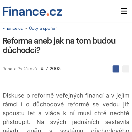
Finance.cz
»
Účty a spoření
Reforma aneb jak na tom budou
důchodci?
Renata Pražáková
4. 7. 2003
S
S
S
d
d
d
í
í
í
l
l
e
e
l
Diskuse o reformě veřejných financí a v jejím
j
j
t
e
t
rámci i o důchodové reformě se vedou již
e
e
t
n
n
spoustu let a vláda k ní musí chtě nechtě
a
a
F
s
přistoupit. Na svých jednáních sestavila
a
í
c
t
návrh změn v systému důchodového
e
i