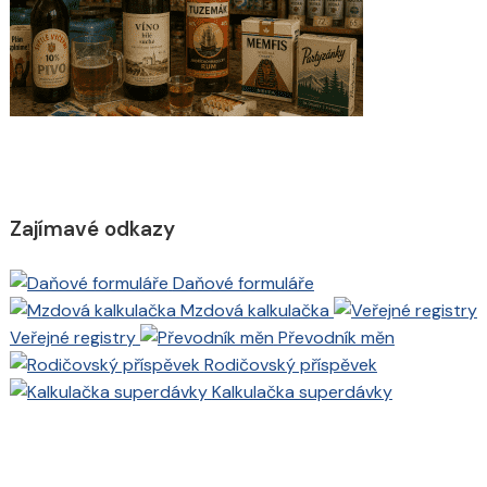
Zajímavé odkazy
Daňové formuláře
Mzdová kalkulačka
Veřejné registry
Převodník měn
Rodičovský příspěvek
Kalkulačka superdávky