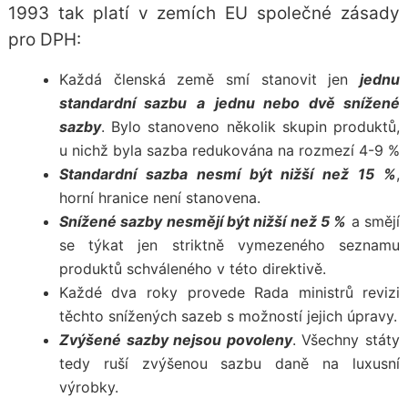
1993 tak platí v zemích EU společné
zásady
pro DPH
:
Každá členská země smí stanovit jen
jednu
standardní sazbu
a
jednu nebo dvě snížené
sazby
. Bylo stanoveno několik skupin produktů,
u nichž byla sazba redukována na rozmezí 4-9 %
Standardní sazba nesmí být nižší než 15 %
,
horní hranice není stanovena.
Snížené sazby nesmějí být nižší než 5 %
a smějí
se týkat jen striktně vymezeného seznamu
produktů schváleného v této direktivě.
Každé dva roky provede Rada ministrů revizi
těchto snížených sazeb s možností jejich úpravy.
Zvýšené sazby nejsou povoleny
. Všechny státy
tedy ruší zvýšenou sazbu daně na luxusní
výrobky.