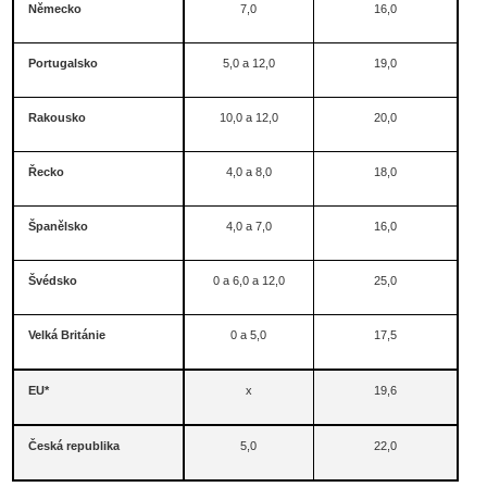
Německo
7,0
16,0
Portugalsko
5,0 a 12,0
19,0
Rakousko
10,0 a 12,0
20,0
Řecko
4,0 a 8,0
18,0
Španělsko
4,0 a 7,0
16,0
Švédsko
0 a 6,0 a 12,0
25,0
Velká Británie
0 a 5,0
17,5
EU*
x
19,6
Česká republika
5,0
22,0