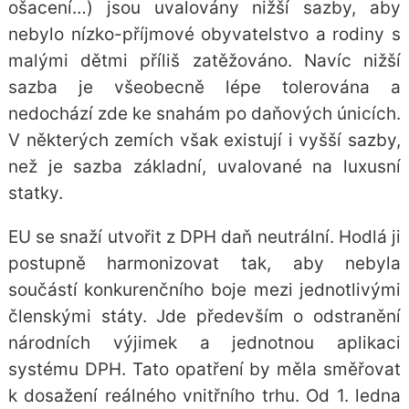
ošacení…) jsou uvalovány nižší sazby, aby
nebylo nízko-příjmové obyvatelstvo a rodiny s
malými dětmi příliš zatěžováno. Navíc nižší
sazba je všeobecně lépe tolerována a
nedochází zde ke snahám po daňových únicích.
V některých zemích však existují i vyšší sazby,
než je sazba základní, uvalované na luxusní
statky.
EU se snaží utvořit z DPH daň neutrální. Hodlá ji
postupně harmonizovat tak, aby nebyla
součástí konkurenčního boje mezi jednotlivými
členskými státy. Jde především o odstranění
národních výjimek a jednotnou aplikaci
systému DPH. Tato opatření by měla směřovat
k dosažení reálného vnitřního trhu. Od 1. ledna