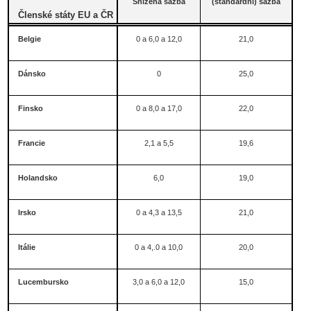
Snížená sazba
(standardní) sazba
Členské státy EU a ČR
Belgie
0 a 6,0 a 12,0
21,0
Dánsko
0
25,0
Finsko
0 a 8,0 a 17,0
22,0
Francie
2,1 a 5,5
19,6
Holandsko
6,0
19,0
Irsko
0 a 4,3 a 13,5
21,0
Itálie
0 a 4,.0 a 10,0
20,0
Lucembursko
3,0 a 6,0 a 12,0
15,0