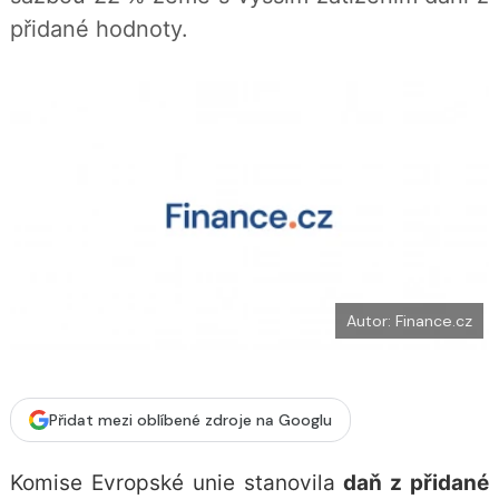
b
X
přidané hodnoty.
o
o
k
u
Autor: Finance.cz
Přidat mezi oblíbené zdroje na Googlu
Komise Evropské unie stanovila
daň z přidané