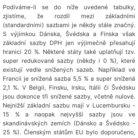
Podíváme-li se do níže uvedené tabulky,
zjistíme, že rozdíl mezi základními
(standardními) sazbami je někdy stále značný.
S výjimkou Dánska, Švédska a Finska však
základní sazby DPH jen výjimečně přesahují
hranici 20 %. Některé státy také uplatňují tzv.
super redukované sazby (někdy i 0 %), které
existují vedle snížených sazeb. Například ve
Francii je snížená sazba 5,5 % a super snížená
2,1 %. V Belgii, Finsku, Irsku, Itálii či Švédsku
jsou dokonce tři snížené sazby, včetně nulové.
Nejnižší základní sazbu mají v Lucembursku -
15 % a naopak nejvyšší sazby jsou ve
skandinávských zemích (Dánsko a Švédsko -
25 %). Členským státům EU bylo doporučeno,