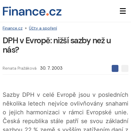
Finance.cz
»
Účty a spoření
DPH v Evropě: nižší sazby než u
nás?
Renata Pražáková
30. 7. 2003
S
S
S
d
d
d
í
í
í
l
l
e
e
l
Sazby DPH v celé Evropě jsou v posledních
j
j
t
e
t
několika letech nejvíce ovlivňovány snahami
e
e
t
n
n
o jejich harmonizaci v rámci Evropské unie.
a
a
F
s
Česká republika stále patří se svou základní
a
í
c
t
sazbou 22 % země s vyšším zatížením daní z
e
i