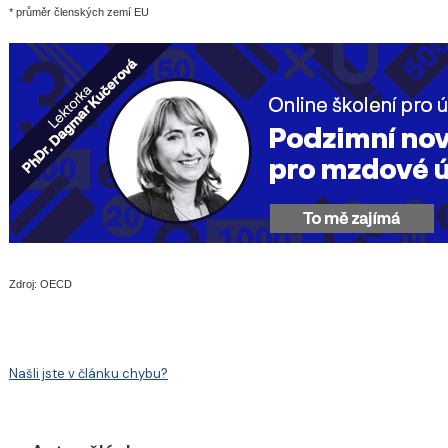
* průměr členských zemí EU
Zdroj: OECD
Našli jste v článku chybu?