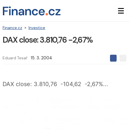
Finance.cz
»
Investice
DAX close: 3.810,76 -2,67%
Eduard Tesař
15. 3. 2004
S
S
S
d
d
d
í
í
í
l
l
e
e
l
DAX close: 3.810,76 -104,62 -2,67%...
j
j
t
e
t
e
e
t
n
n
a
a
F
s
a
í
c
t
e
i
b
X
o