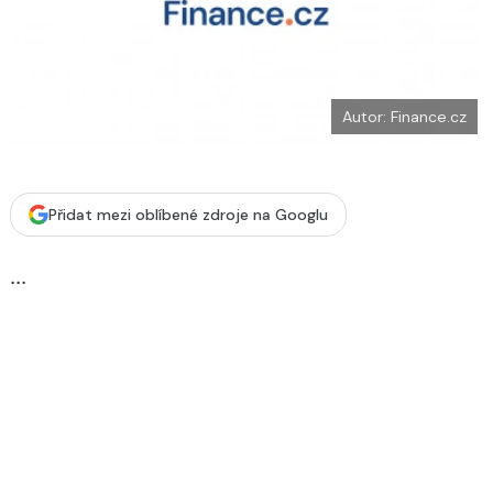
o
k
u
Autor: Finance.cz
Přidat mezi oblíbené zdroje na Googlu
...