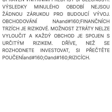
VÝSLEDKY MINULÉHO OBDOBÍ NEJSOU
ŽÁDNOU ZÁRUKOU PRO BUDOUCÍ VÝVOJ.
OBCHODOVÁNÍ NAand#160;FINANČNÍCH
TRZÍCH JE RIZIKOVÉ. MOŽNOST ZTRÁTY NELZE
VYLOUČIT A KAŽDÝ OBCHOD JE SPOJEN S
URČITÝM RIZIKEM. DŘÍVE, NEŽ SE
ROZHODNETE INVESTOVAT, SI PŘEČTĚTE
POUČENÍand#160;Oand#160;RIZICÍCH.