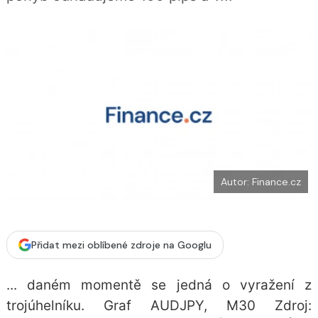
o
k
u
Autor: Finance.cz
Přidat mezi oblíbené zdroje na Googlu
... daném momentě se jedná o vyražení z
trojúhelníku. Graf AUDJPY, M30 Zdroj: