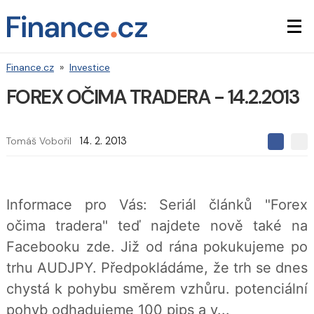
Finance.cz
»
Investice
FOREX OČIMA TRADERA - 14.2.2013
Tomáš Vobořil
14. 2. 2013
S
S
S
d
d
d
í
í
í
l
l
e
e
l
Informace pro Vás: Seriál článků "Forex
j
j
t
e
t
očima tradera" teď najdete nově také na
e
e
t
n
n
Facebooku zde. Již od rána pokukujeme po
a
a
F
s
trhu AUDJPY. Předpokládáme, že trh se dnes
a
í
c
t
chystá k pohybu směrem vzhůru. potenciální
e
i
b
X
pohyb odhadujeme 100 pips a v...
o