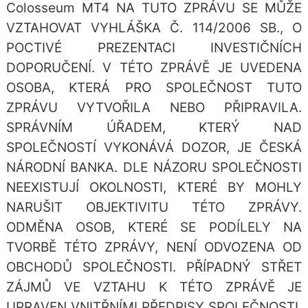
Colosseum MT4 NA TUTO ZPRÁVU SE MŮŽE
VZTAHOVAT VYHLÁŠKA Č. 114/2006 SB., O
POCTIVÉ PREZENTACI INVESTIČNÍCH
DOPORUČENÍ. V TÉTO ZPRÁVĚ JE UVEDENA
OSOBA, KTERÁ PRO SPOLEČNOST TUTO
ZPRÁVU VYTVOŘILA NEBO PŘIPRAVILA.
SPRÁVNÍM ÚŘADEM, KTERÝ NAD
SPOLEČNOSTÍ VYKONÁVÁ DOZOR, JE ČESKÁ
NÁRODNÍ BANKA. DLE NÁZORU SPOLEČNOSTI
NEEXISTUJÍ OKOLNOSTI, KTERÉ BY MOHLY
NARUŠIT OBJEKTIVITU TÉTO ZPRÁVY.
ODMĚNA OSOB, KTERÉ SE PODÍLELY NA
TVORBĚ TÉTO ZPRÁVY, NENÍ ODVOZENA OD
OBCHODŮ SPOLEČNOSTI. PŘÍPADNÝ STŘET
ZÁJMŮ VE VZTAHU K TÉTO ZPRÁVĚ JE
UPRAVEN VNITŘNÍMI PŘEDPISY SPOLEČNOSTI.