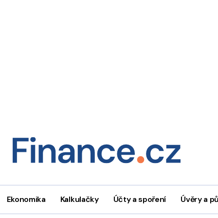
Ekonomika
Kalkulačky
Účty a spoření
Úvěry a p