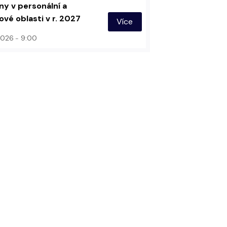
y v personální a
vé oblasti v r. 2027
Více
 2026
9:00