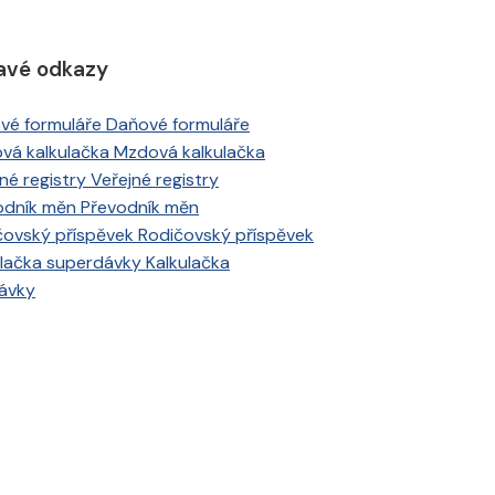
avé odkazy
Daňové formuláře
Mzdová kalkulačka
Veřejné registry
Převodník měn
Rodičovský příspěvek
Kalkulačka
ávky