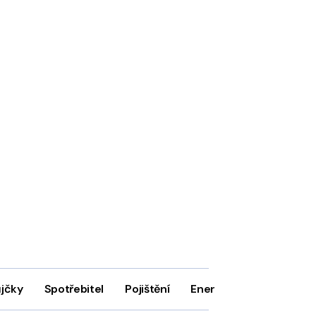
ůjčky
Spotřebitel
Pojištění
Energie
Firmy
In