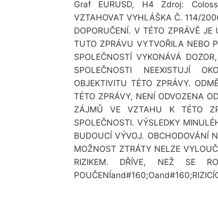
Graf EURUSD, H4 Zdroj: Col
VZTAHOVAT VYHLÁŠKA Č. 114/2006
DOPORUČENÍ. V TÉTO ZPRÁVĚ JE
TUTO ZPRÁVU VYTVOŘILA NEBO P
SPOLEČNOSTÍ VYKONÁVÁ DOZOR,
SPOLEČNOSTI NEEXISTUJÍ O
OBJEKTIVITU TÉTO ZPRÁVY. ODM
TÉTO ZPRÁVY, NENÍ ODVOZENA O
ZÁJMŮ VE VZTAHU K TÉTO ZPR
SPOLEČNOSTI. VÝSLEDKY MINUL
BUDOUCÍ VÝVOJ. OBCHODOVÁNÍ NA
MOŽNOST ZTRÁTY NELZE VYLOUČI
RIZIKEM. DŘÍVE, NEŽ SE RO
POUČENÍand#160;Oand#160;RIZICÍ