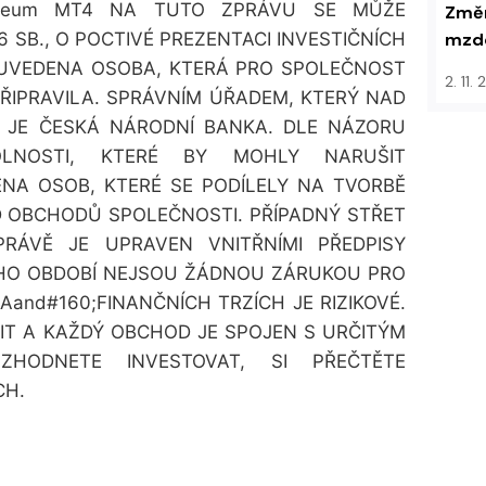
osseum MT4 NA TUTO ZPRÁVU SE MŮŽE
Změn
mzdo
 SB., O POCTIVÉ PREZENTACI INVESTIČNÍCH
 UVEDENA OSOBA, KTERÁ PRO SPOLEČNOST
2. 11.
ŘIPRAVILA. SPRÁVNÍM ÚŘADEM, KTERÝ NAD
 JE ČESKÁ NÁRODNÍ BANKA. DLE NÁZORU
KOLNOSTI, KTERÉ BY MOHLY NARUŠIT
ĚNA OSOB, KTERÉ SE PODÍLELY NA TVORBĚ
D OBCHODŮ SPOLEČNOSTI. PŘÍPADNÝ STŘET
ÁVĚ JE UPRAVEN VNITŘNÍMI PŘEDPISY
ÉHO OBDOBÍ NEJSOU ŽÁDNOU ZÁRUKOU PRO
and#160;FINANČNÍCH TRZÍCH JE RIZIKOVÉ.
T A KAŽDÝ OBCHOD JE SPOJEN S URČITÝM
ZHODNETE INVESTOVAT, SI PŘEČTĚTE
CH.