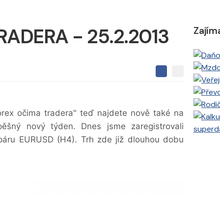
ADERA - 25.2.2013
Zajím
S
S
S
d
d
d
í
í
í
l
l
e
e
l
Forex očima tradera" teď najdete nově také na
j
j
t
e
t
šný nový týden. Dnes jsme zaregistrovali
superd
e
e
t
n
páru EURUSD (H4). Trh zde již dlouhou dobu
n
a
a
F
s
a
í
c
t
e
i
b
X
o
o
k
u