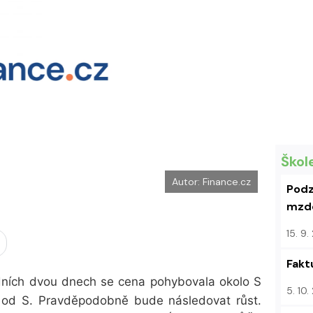
Škol
Autor: Finance.cz
Podz
mzdo
15. 9
Fakt
ledních dvou dnech se cena pohybovala okolo S
5. 10
z od S. Pravděpodobně bude následovat růst.