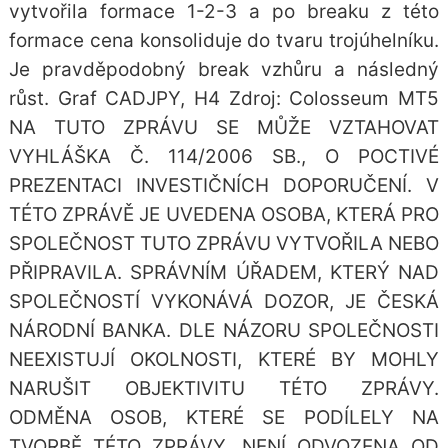
vytvořila formace 1-2-3 a po breaku z této
formace cena konsoliduje do tvaru trojúhelníku.
Je pravděpodobný break vzhůru a následný
růst. Graf CADJPY, H4 Zdroj: Colosseum MT5
NA TUTO ZPRÁVU SE MŮŽE VZTAHOVAT
VYHLÁŠKA Č. 114/2006 SB., O POCTIVÉ
PREZENTACI INVESTIČNÍCH DOPORUČENÍ. V
TÉTO ZPRÁVĚ JE UVEDENA OSOBA, KTERÁ PRO
SPOLEČNOST TUTO ZPRÁVU VYTVOŘILA NEBO
PŘIPRAVILA. SPRÁVNÍM ÚŘADEM, KTERÝ NAD
SPOLEČNOSTÍ VYKONÁVÁ DOZOR, JE ČESKÁ
NÁRODNÍ BANKA. DLE NÁZORU SPOLEČNOSTI
NEEXISTUJÍ OKOLNOSTI, KTERÉ BY MOHLY
NARUŠIT OBJEKTIVITU TÉTO ZPRÁVY.
ODMĚNA OSOB, KTERÉ SE PODÍLELY NA
TVORBĚ TÉTO ZPRÁVY, NENÍ ODVOZENA OD