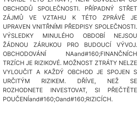
OBCHODŮ SPOLEČNOSTI. PŘÍPADNÝ STŘET
ZÁJMŮ VE VZTAHU K TÉTO ZPRÁVĚ JE
UPRAVEN VNITŘNÍMI PŘEDPISY SPOLEČNOSTI.
VÝSLEDKY MINULÉHO OBDOBÍ NEJSOU
ŽÁDNOU ZÁRUKOU PRO BUDOUCÍ VÝVOJ.
OBCHODOVÁNÍ NAand#160;FINANČNÍCH
TRZÍCH JE RIZIKOVÉ. MOŽNOST ZTRÁTY NELZE
VYLOUČIT A KAŽDÝ OBCHOD JE SPOJEN S
URČITÝM RIZIKEM. DŘÍVE, NEŽ SE
ROZHODNETE INVESTOVAT, SI PŘEČTĚTE
POUČENÍand#160;Oand#160;RIZICÍCH.