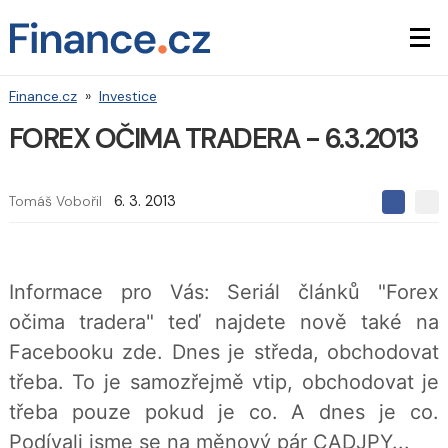
Finance.cz
»
Investice
FOREX OČIMA TRADERA - 6.3.2013
Tomáš Vobořil
6. 3. 2013
S
S
S
d
d
d
í
í
í
l
l
e
e
l
Informace pro Vás: Seriál článků "Forex
j
j
t
e
t
očima tradera" teď najdete nově také na
e
e
t
n
n
Facebooku zde. Dnes je středa, obchodovat
a
a
F
s
třeba. To je samozřejmě vtip, obchodovat je
a
í
c
t
třeba pouze pokud je co. A dnes je co.
e
i
b
X
Podívali jsme se na měnový pár CADJPY...
o