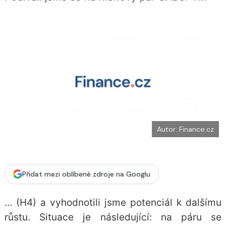
o
k
u
Autor: Finance.cz
Přidat mezi oblíbené zdroje na Googlu
... (H4) a vyhodnotili jsme potenciál k dalšímu
růstu. Situace je následující: na páru se