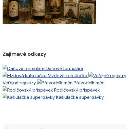
Zajímavé odkazy
Daňové formuláře
Mzdová kalkulačka
Veřejné registry
Převodník měn
Rodičovský příspěvek
Kalkulačka superdávky