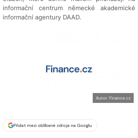
b
X
informační centrum německé akademické
o
o
informační agentury DAAD.
k
u
Autor: Finance.cz
Přidat mezi oblíbené zdroje na Googlu