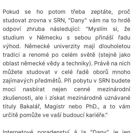
Pokud se ho potom třeba zeptáte, proč
studovat zrovna v SRN, "Dany" vám na to hrdě
odpoví zhruba následující: "Myslím si, že
studium v Německu s sebou přináší řadu
výhod. Německé univerzity mají dlouholetou
tradici a renomé po celém světě (stejně jako
oblast německé vědy a techniky). Právě na nich
můžete studovat v celé řadě oborů mnoho
zajímavých předmětů. Při pobytu v SRN budete
moci nasbírat nejen cenné mezinárodní
zkušenosti, ale i získat mezinárodně uznávané
tituly Bakalář, Magistr nebo PhD., a to vám
určitě pomůže ve vaší budoucí kariéře."
Internetové poradenství á la "Dany" je jen