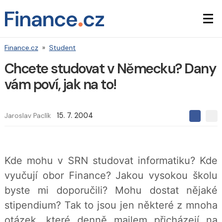
Finance.cz
»
Student
Chcete studovat v Německu? Dany
vám poví, jak na to!
Jaroslav Paclík
15. 7. 2004
S
S
S
d
d
d
í
í
í
l
l
e
e
l
Kde mohu v SRN studovat informatiku? Kde
j
j
t
e
t
vyučují obor Finance? Jakou vysokou školu
e
e
t
n
n
byste mi doporučili? Mohu dostat nějaké
a
a
F
s
stipendium? Tak to jsou jen některé z mnoha
a
í
c
t
otázek, které denně mailem přicházejí na
e
i