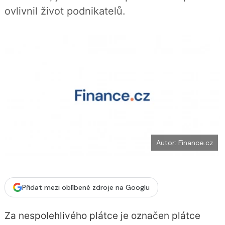
b
X
ovlivnil život podnikatelů.
o
o
k
u
Autor: Finance.cz
Přidat mezi oblíbené zdroje na Googlu
Za nespolehlivého plátce je označen plátce