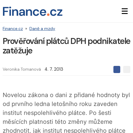
Finance.cz
»
Daně a mzdy
Prověřování plátců DPH podnikatele
zatěžuje
Veronika Tomanová
4. 7. 2013
S
S
S
d
d
d
í
í
í
l
l
e
e
l
Novelou zákona o dani z přidané hodnoty byl
j
j
t
e
t
od prvního ledna letošního roku zaveden
e
e
t
n
n
institut nespolehlivého plátce. Po šesti
a
a
F
s
měsících platnosti této změny můžeme
a
í
c
t
zhodnotit, jak institut nespolehlivého plátce
e
i