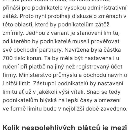
přináší pro podnikatele vysokou administrativní
zátěž. Proto nyní probíhají diskuze o změnách v
této oblasti, které by podnikatelům zátěž
zmírnily. Jednou z variant je stanovení limitu,
od kterého by podnikatelé museli prověřovat
své obchodní partnery. Navržena byla částka
700 tisíc korun. Ta by měla být nastavena i u
ručení při platbě na jiný než registrovaný účet
firmy. Ministerstvo průmyslu a obchodu navrhlo
i nižší limit. Zástupci podnikatelů by nastavení
limitu ať už v jakékoli výši vítali. Snad se tedy
podnikatelům blýská na lepší časy a omezení
ve formě limitu bude v nejbližší době zavedeno.
Kolik nespolehlivých plátců je mezi