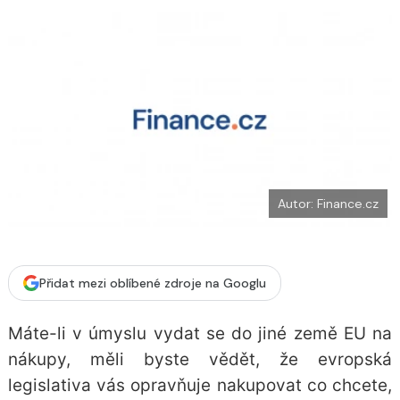
b
X
o
o
k
u
Autor: Finance.cz
Přidat mezi oblíbené zdroje na Googlu
Máte-li v úmyslu vydat se do jiné země EU na
nákupy, měli byste vědět, že evropská
legislativa vás opravňuje nakupovat co chcete,