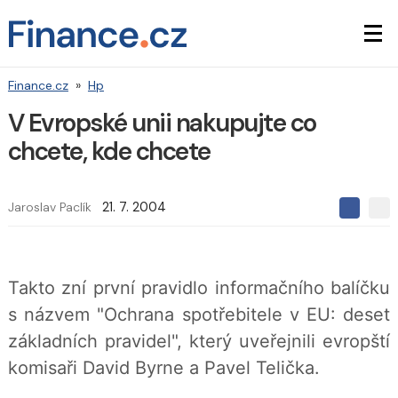
Finance.cz
»
Hp
V Evropské unii nakupujte co
chcete, kde chcete
Jaroslav Paclík
21. 7. 2004
S
S
S
d
d
d
í
í
í
l
l
e
e
l
Takto zní první pravidlo informačního balíčku
j
j
t
e
t
s názvem "Ochrana spotřebitele v EU: deset
e
e
t
n
n
základních pravidel", který uveřejnili evropští
a
a
F
s
komisaři David Byrne a Pavel Telička.
a
í
c
t
e
i