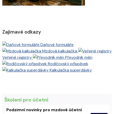
Zajímavé odkazy
Daňové formuláře
Mzdová kalkulačka
Veřejné registry
Převodník měn
Rodičovský příspěvek
Kalkulačka superdávky
Školení pro účetní
Podzimní novinky pro mzdové účetní