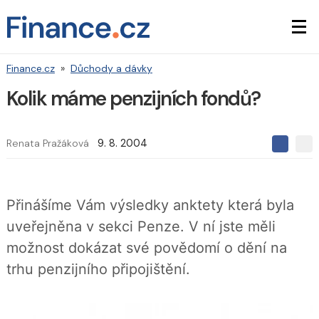
Finance.cz
»
Důchody a dávky
Kolik máme penzijních fondů?
Renata Pražáková
9. 8. 2004
S
S
S
d
d
d
í
í
í
l
l
e
e
l
Přinášíme Vám výsledky anktety která byla
j
j
t
e
t
uveřejněna v sekci Penze. V ní jste měli
e
e
t
n
n
možnost dokázat své povědomí o dění na
a
a
F
s
trhu penzijního připojištění.
a
í
c
t
e
i
b
X
o