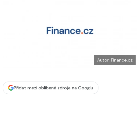
o
k
u
Autor: Finance.cz
Přidat mezi oblíbené zdroje na Googlu