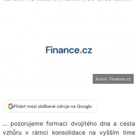
o
k
u
Autor: Finance.cz
Přidat mezi oblíbené zdroje na Googlu
... pozorujeme formaci dvojitého dna a cesta
vzhůru v rámci konsolidace na vyšším time