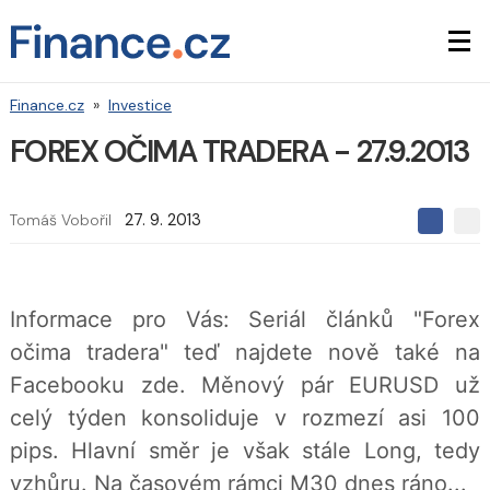
Finance.cz
»
Investice
FOREX OČIMA TRADERA - 27.9.2013
Tomáš Vobořil
27. 9. 2013
S
S
S
d
d
d
í
í
í
l
l
e
e
l
Informace pro Vás: Seriál článků "Forex
j
j
t
e
t
očima tradera" teď najdete nově také na
e
e
t
n
n
Facebooku zde. Měnový pár EURUSD už
a
a
F
s
celý týden konsoliduje v rozmezí asi 100
a
í
c
t
pips. Hlavní směr je však stále Long, tedy
e
i
b
X
vzhůru. Na časovém rámci M30 dnes ráno...
o