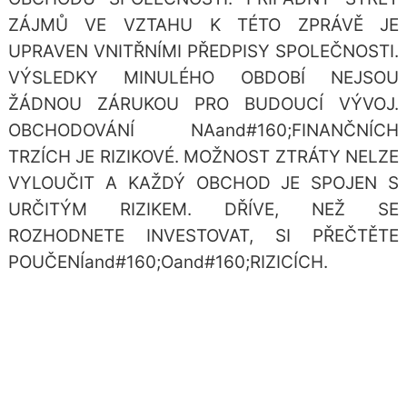
ZÁJMŮ VE VZTAHU K TÉTO ZPRÁVĚ JE
UPRAVEN VNITŘNÍMI PŘEDPISY SPOLEČNOSTI.
VÝSLEDKY MINULÉHO OBDOBÍ NEJSOU
ŽÁDNOU ZÁRUKOU PRO BUDOUCÍ VÝVOJ.
OBCHODOVÁNÍ NAand#160;FINANČNÍCH
TRZÍCH JE RIZIKOVÉ. MOŽNOST ZTRÁTY NELZE
VYLOUČIT A KAŽDÝ OBCHOD JE SPOJEN S
URČITÝM RIZIKEM. DŘÍVE, NEŽ SE
ROZHODNETE INVESTOVAT, SI PŘEČTĚTE
POUČENÍand#160;Oand#160;RIZICÍCH.