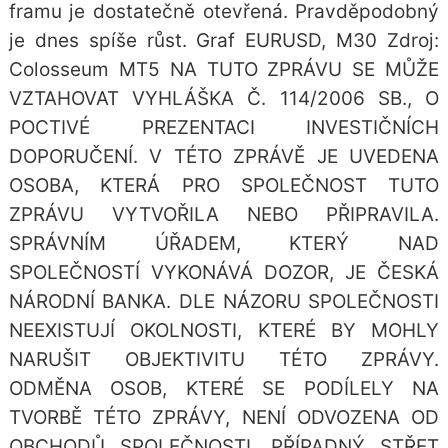
framu je dostatečně otevřená. Pravděpodobný
je dnes spíše růst. Graf EURUSD, M30 Zdroj:
Colosseum MT5 NA TUTO ZPRÁVU SE MŮŽE
VZTAHOVAT VYHLÁŠKA Č. 114/2006 SB., O
POCTIVÉ PREZENTACI INVESTIČNÍCH
DOPORUČENÍ. V TÉTO ZPRÁVĚ JE UVEDENA
OSOBA, KTERÁ PRO SPOLEČNOST TUTO
ZPRÁVU VYTVOŘILA NEBO PŘIPRAVILA.
SPRÁVNÍM ÚŘADEM, KTERÝ NAD
SPOLEČNOSTÍ VYKONÁVÁ DOZOR, JE ČESKÁ
NÁRODNÍ BANKA. DLE NÁZORU SPOLEČNOSTI
NEEXISTUJÍ OKOLNOSTI, KTERÉ BY MOHLY
NARUŠIT OBJEKTIVITU TÉTO ZPRÁVY.
ODMĚNA OSOB, KTERÉ SE PODÍLELY NA
TVORBĚ TÉTO ZPRÁVY, NENÍ ODVOZENA OD
OBCHODŮ SPOLEČNOSTI. PŘÍPADNÝ STŘET