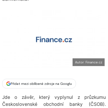
b
X
o
o
k
u
Autor: Finance.cz
Přidat mezi oblíbené zdroje na Googlu
Jde o závěr, který vyplynul z průzkumu
Československé obchodní banky (ČSOB)
.