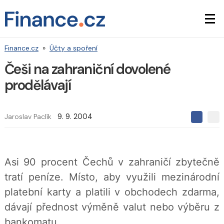
Finance.cz
»
Účty a spoření
Češi na zahraniční dovolené
prodělávají
Jaroslav Paclík
9. 9. 2004
S
S
S
d
d
d
í
í
í
l
l
e
e
l
Asi 90 procent Čechů v zahraničí zbytečně
j
j
t
e
t
tratí peníze. Místo, aby využili mezinárodní
e
e
t
n
n
platební karty a platili v obchodech zdarma,
a
a
F
s
dávají přednost výměně valut nebo výběru z
a
í
c
t
bankomatu.
e
i