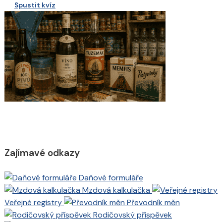
Spustit kvíz
Zajímavé odkazy
Daňové formuláře
Mzdová kalkulačka
Veřejné registry
Převodník měn
Rodičovský příspěvek