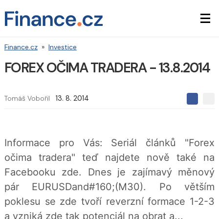
Finance.cz
»
Investice
FOREX OČIMA TRADERA - 13.8.2014
Tomáš Vobořil
13. 8. 2014
S
S
S
d
d
d
í
í
í
l
l
e
e
l
Informace pro Vás: Seriál článků "Forex
j
j
t
e
t
očima tradera" teď najdete nově také na
e
e
t
n
n
Facebooku zde. Dnes je zajímavý měnový
a
a
F
s
pár EURUSDand#160;(M30). Po větším
a
í
c
t
poklesu se zde tvoří reverzní formace 1-2-3
e
i
b
X
a vzniká zde tak potenciál na obrat a...
o