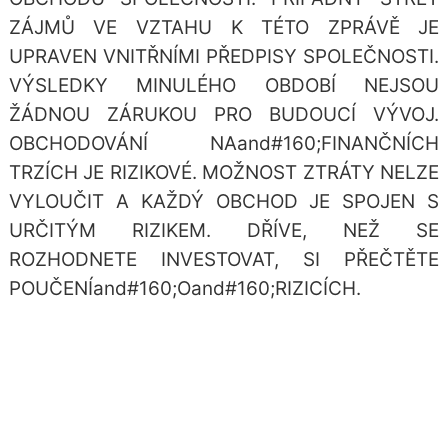
ZÁJMŮ VE VZTAHU K TÉTO ZPRÁVĚ JE
UPRAVEN VNITŘNÍMI PŘEDPISY SPOLEČNOSTI.
VÝSLEDKY MINULÉHO OBDOBÍ NEJSOU
ŽÁDNOU ZÁRUKOU PRO BUDOUCÍ VÝVOJ.
OBCHODOVÁNÍ NAand#160;FINANČNÍCH
TRZÍCH JE RIZIKOVÉ. MOŽNOST ZTRÁTY NELZE
VYLOUČIT A KAŽDÝ OBCHOD JE SPOJEN S
URČITÝM RIZIKEM. DŘÍVE, NEŽ SE
ROZHODNETE INVESTOVAT, SI PŘEČTĚTE
POUČENÍand#160;Oand#160;RIZICÍCH.