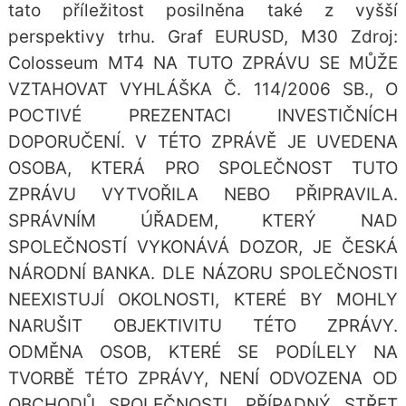
tato příležitost posilněna také z vyšší
perspektivy trhu. Graf EURUSD, M30 Zdroj:
Colosseum MT4 NA TUTO ZPRÁVU SE MŮŽE
VZTAHOVAT VYHLÁŠKA Č. 114/2006 SB., O
POCTIVÉ PREZENTACI INVESTIČNÍCH
DOPORUČENÍ. V TÉTO ZPRÁVĚ JE UVEDENA
OSOBA, KTERÁ PRO SPOLEČNOST TUTO
ZPRÁVU VYTVOŘILA NEBO PŘIPRAVILA.
SPRÁVNÍM ÚŘADEM, KTERÝ NAD
SPOLEČNOSTÍ VYKONÁVÁ DOZOR, JE ČESKÁ
NÁRODNÍ BANKA. DLE NÁZORU SPOLEČNOSTI
NEEXISTUJÍ OKOLNOSTI, KTERÉ BY MOHLY
NARUŠIT OBJEKTIVITU TÉTO ZPRÁVY.
ODMĚNA OSOB, KTERÉ SE PODÍLELY NA
TVORBĚ TÉTO ZPRÁVY, NENÍ ODVOZENA OD
OBCHODŮ SPOLEČNOSTI. PŘÍPADNÝ STŘET