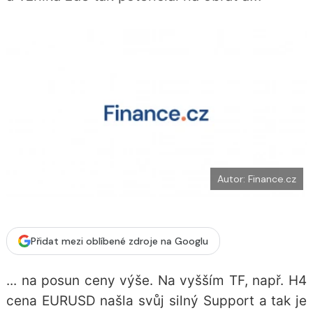
o
k
u
Autor: Finance.cz
Přidat mezi oblíbené zdroje na Googlu
... na posun ceny výše. Na vyšším TF, např. H4
cena EURUSD našla svůj silný Support a tak je