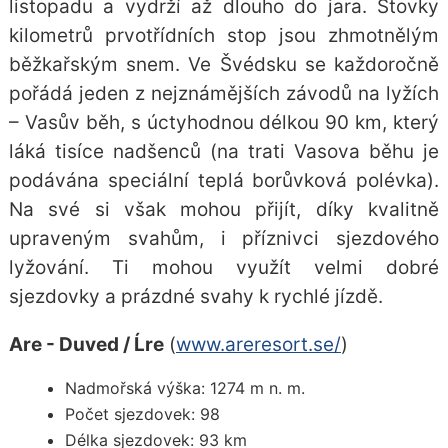
listopadu a vydrží až dlouho do jara. Stovky
kilometrů prvotřídních stop jsou zhmotnělým
běžkařským snem. Ve Švédsku se každoročně
pořádá jeden z nejznámějších závodů na lyžích
– Vasův běh, s úctyhodnou délkou 90 km, který
láká tisíce nadšenců (na trati Vasova běhu je
podávána speciální teplá borůvková polévka).
Na své si však mohou přijít, díky kvalitně
upraveným svahům, i příznivci sjezdového
lyžování. Ti mohou využít velmi dobré
sjezdovky a prázdné svahy k rychlé jízdě.
Are - Duved / Ĺre
(
www.areresort.se/
)
Nadmořská výška: 1274 m n. m.
Počet sjezdovek: 98
Délka sjezdovek: 93 km