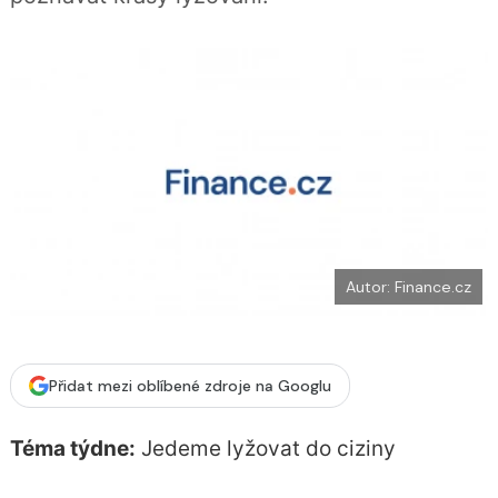
b
X
o
o
k
u
Autor: Finance.cz
Přidat mezi oblíbené zdroje na Googlu
Téma týdne:
Jedeme lyžovat do ciziny