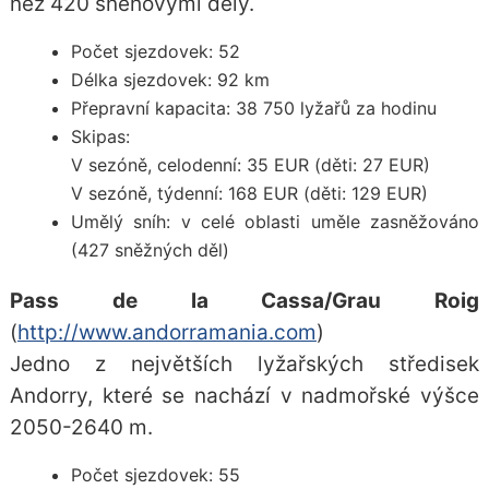
než 420 sněhovými děly.
Počet sjezdovek: 52
Délka sjezdovek: 92 km
Přepravní kapacita: 38 750 lyžařů za hodinu
Skipas:
V sezóně, celodenní: 35 EUR (děti: 27 EUR)
V sezóně, týdenní: 168 EUR (děti: 129 EUR)
Umělý sníh: v celé oblasti uměle zasněžováno
(427 sněžných děl)
Pass de la Cassa/Grau Roig
(
http://www.andorramania.com
)
Jedno z největších lyžařských středisek
Andorry, které se nachází v nadmořské výšce
2050-2640 m.
Počet sjezdovek: 55