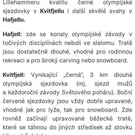
Lillehammeru kvalitu černé olympijské
sjezdovky v
Kvitfjellu
i další skvělé svahy v
Hafjellu.
Hafjell:
zde se konaly olympijské závody v
točivých disciplínách neboli ve slalomu. Tratě
jsou dostatečně dlouhé, vhodné pro rodinnou
rekreaci a pro široký carving nebo snowboard.
Kvitfjell:
Vynikající „černá“, 3 km dlouhá
olympijská sjezdovka (mj. sjezd mužů
a každoroční závody Světového poháru). Boční
červené sjezdovky jsou vždy dobře upravené,
vhodné jak pro lyže, tak pro snowboard. Zde
rovněž začínají upravované běžecké tratě,
které se táhnou do jiných středisek až stovku