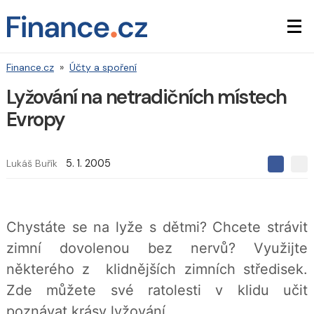
Finance.cz
»
Účty a spoření
Lyžování na netradičních místech
Evropy
Lukáš Buřík
5. 1. 2005
S
S
S
d
d
d
í
í
í
l
l
e
e
l
Chystáte se na lyže s dětmi? Chcete strávit
j
j
t
e
t
zimní dovolenou bez nervů? Využijte
e
e
t
n
n
některého z klidnějších zimních středisek.
a
a
F
s
Zde můžete své ratolesti v klidu učit
a
í
c
t
poznávat krásy lyžování.
e
i