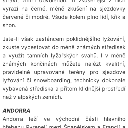
strávit zimní dovolenou. Ti zkušenější z nich
vyrazí na černé, méně zkušení na sjezdovky
červené či modré. Všude kolem plno lidí, křik a
shon.
Jste-li však zastáncem poklidnějšího lyžování,
zkuste vycestovat do méně známých středisek
a využít tamních lyžařských svahů. I v méně
známých končinách můžete nalézt kvalitní,
pravidelně upravované terény pro sjezdové
lyžování či snowboarding, technicky dokonale
vybavená střediska a přitom klidnější prostředí
než v alpských zemích.
ANDORRA
Andorra leží ve východní části hlavního
hřebenu Pyrenejí mezi Španělskem a Francií a