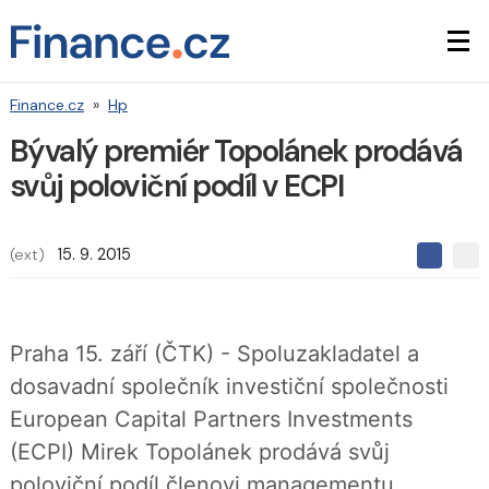
Finance.cz
»
Hp
Bývalý premiér Topolánek prodává
svůj poloviční podíl v ECPI
(ext)
15. 9. 2015
S
S
S
d
d
d
í
í
í
l
l
e
e
l
Praha 15. září (ČTK) - Spoluzakladatel a
j
j
t
e
t
dosavadní společník investiční společnosti
e
e
t
n
n
European Capital Partners Investments
a
a
F
s
(ECPI) Mirek Topolánek prodává svůj
a
í
c
t
poloviční podíl členovi managementu
e
i