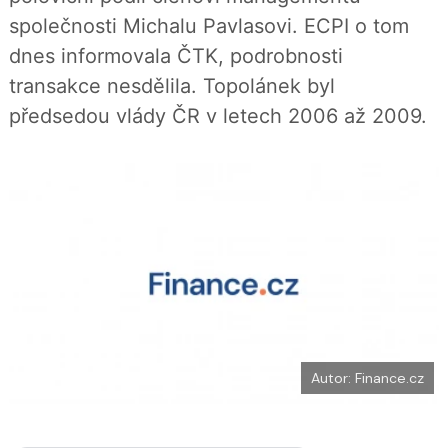
b
X
společnosti Michalu Pavlasovi. ECPI o tom
o
o
dnes informovala ČTK, podrobnosti
k
u
transakce nesdělila. Topolánek byl
předsedou vlády ČR v letech 2006 až 2009.
Autor: Finance.cz