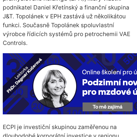
podnikatel Daniel Křetínský a finanční skupina
J&T. Topolánek v EPH zastává už několikátou
funkci. Současně Topolánek spoluvlastní
výrobce řídicích systémů pro petrochemii VAE
Controls.
ECPI je investiční skupinou zaměřenou na
dlouhodobé korporátní investice v regionu