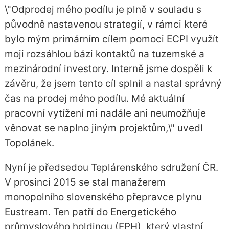
\"Odprodej mého podílu je plně v souladu s
původně nastavenou strategií, v rámci které
bylo mým primárním cílem pomoci ECPI využít
moji rozsáhlou bázi kontaktů na tuzemské a
mezinárodní investory. Interně jsme dospěli k
závěru, že jsem tento cíl splnil a nastal správný
čas na prodej mého podílu. Mé aktuální
pracovní vytížení mi nadále ani neumožňuje
věnovat se naplno jiným projektům,\" uvedl
Topolánek.
Nyní je předsedou Teplárenského sdružení ČR.
V prosinci 2015 se stal manažerem
monopolního slovenského přepravce plynu
Eustream. Ten patří do Energetického
průmyslového holdingu (EPH), který vlastní