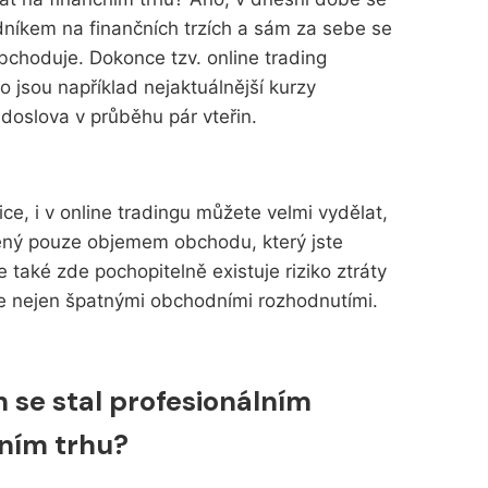
níkem na finančních trzích a sám za sebe se
bchoduje. Dokonce tzv. online trading
o jsou například nejaktuálnější kurzy
í doslova v průběhu pár vteřin.
ce, i v online tradingu můžete velmi vydělat,
zený pouze objemem obchodu, který jste
e také zde pochopitelně existuje riziko ztráty
ce nejen špatnými obchodními rozhodnutími.
h se stal profesionálním
ním trhu?