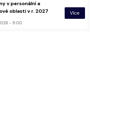
y v personální a
vé oblasti v r. 2027
Více
 2026
9:00