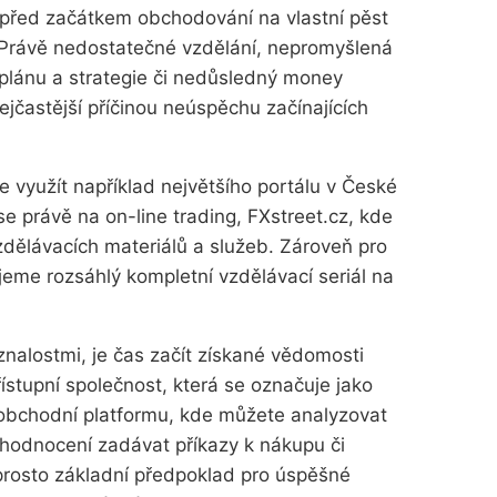
že před začátkem obchodování na vlastní pěst
. Právě nedostatečné vzdělání, nepromyšlená
plánu a strategie či nedůsledný money
ejčastější příčinou neúspěchu začínajících
e využít například největšího portálu v České
se právě na on-line trading, FXstreet.cz, kde
zdělávacích materiálů a služeb. Zároveň pro
ujeme rozsáhlý kompletní vzdělávací seriál na
znalostmi, je čas začít získané vědomosti
řístupní společnost, která se označuje jako
 obchodní platformu, kde můžete analyzovat
yhodnocení zadávat příkazy k nákupu či
aprosto základní předpoklad pro úspěšné