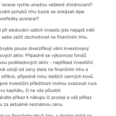
í recese rychle umažou veškeré zhodnocení?
ocování pohybů trhu byste se dokázali lépe
rostředky postarat?
při sledování vašich investic jste nejspíš měli
sebe začít obchodovat na finančním trhu.
bvykle pouze diverzifikují vámi investovaný
dových aktiv. Případně se výkonnost fondů
vou podkladových aktiv - například investiční
ně odvíjí od ceny zlata na finančním trhu a
stříbra, případně mixu dalších cenných kovů.
é investiční příležitosti mohou svazovat ruce
u kapitálu, či na vás působit
váte příkaz k nákupu či prodeji a váš příkaz
ou za aktuálně neznámou cenu.
t na finančním trhu? Ano, v dnešní době se