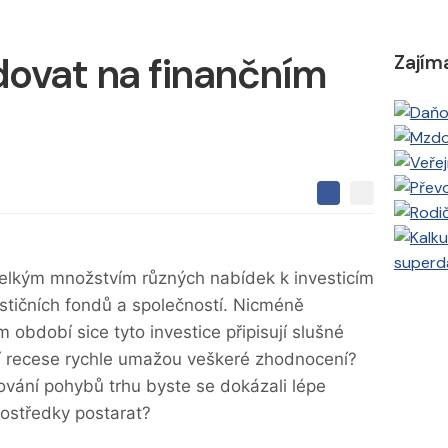
dovat na finančním
Zajím
S
S
S
d
d
d
í
í
í
l
l
superd
e
e
l
 velkým množstvím různých nabídek k investicím
j
j
t
e
t
vestičních fondů a společností. Nicméně
e
e
t
n
ím období sice tyto investice připisují slušné
n
a
a
F
í recese rychle umažou veškeré zhodnocení?
s
a
í
ocování pohybů trhu byste se dokázali lépe
c
t
e
i
rostředky postarat?
b
X
o
o