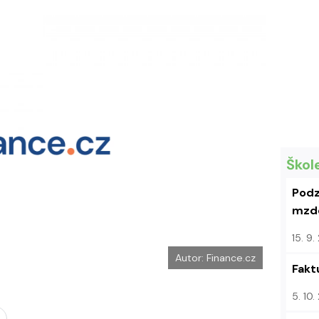
k
u
Škol
Podz
mzdo
15. 9
Autor: Finance.cz
Fakt
5. 10