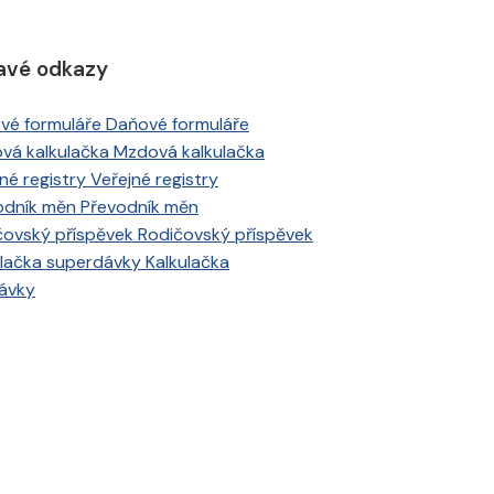
avé odkazy
Daňové formuláře
Mzdová kalkulačka
Veřejné registry
Převodník měn
Rodičovský příspěvek
Kalkulačka
ávky