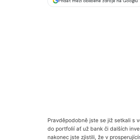
Přidat mezi oblíbené zdroje na Googlu
Pravděpodobně jste se již setkali s
do portfolií ať už bank či dalších in
nakonec jste zjistili, že v prosperujíc