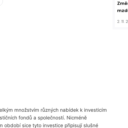
Změn
mzdo
2. 11.
 velkým množstvím různých nabídek k investicím
vestičních fondů a společností. Nicméně
ím období sice tyto investice připisují slušné