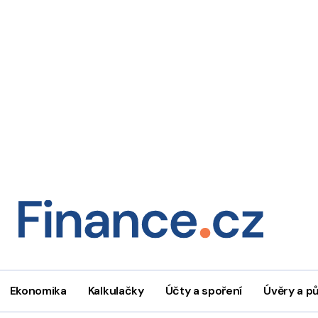
Ekonomika
Kalkulačky
Účty a spoření
Úvěry a p