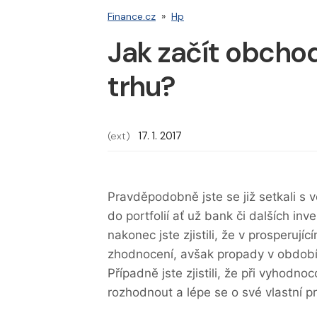
Finance.cz
»
Hp
Jak začít obcho
trhu?
(ext)
17. 1. 2017
Pravděpodobně jste se již setkali s
do portfolií ať už bank či dalších in
nakonec jste zjistili, že v prosperujíc
zhodnocení, avšak propady v obdob
Případně jste zjistili, že při vyhodn
rozhodnout a lépe se o své vlastní p