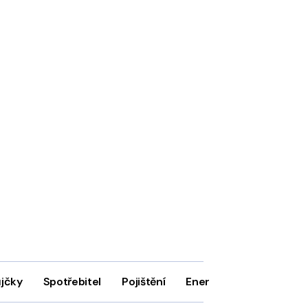
ůjčky
Spotřebitel
Pojištění
Energie
Firmy
In