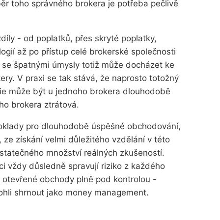
ěr toho správného brokera je potřeba pečlivě
díly - od poplatků, přes skryté poplatky,
ogií až po přístup celé brokerské společnosti
rů se špatnými úmysly totiž může docházet ke
ry. V praxi se tak stává, že naprosto totožný
egie může být u jednoho brokera dlouhodobě
ího brokera ztrátová.
oklady pro dlouhodobě úspěšné obchodování,
 ze získání velmi důležitého vzdělání v této
dostatečného množství reálných zkušeností.
i vždy důsledně spravují riziko z každého
 otevřené obchody plně pod kontrolou -
hli shrnout jako money management.