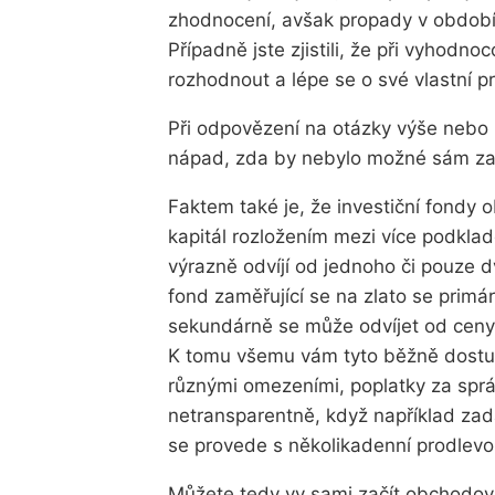
zhodnocení, avšak propady v obdob
Případně jste zjistili, že při vyhodn
rozhodnout a lépe se o své vlastní p
Při odpovězení na otázky výše nebo i 
nápad, zda by nebylo možné sám za 
Faktem také je, že investiční fondy o
kapitál rozložením mezi více podkla
výrazně odvíjí od jednoho či pouze d
fond zaměřující se na zlato se primár
sekundárně se může odvíjet od ceny 
K tomu všemu vám tyto běžně dostupn
různými omezeními, poplatky za správ
netransparentně, když například zadá
se provede s několikadenní prodlev
Můžete tedy vy sami začít obchodova