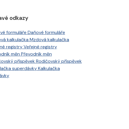
avé odkazy
Daňové formuláře
Mzdová kalkulačka
Veřejné registry
Převodník měn
Rodičovský příspěvek
Kalkulačka
ávky