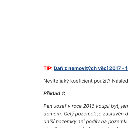
TIP:
Daň z nemovitých věcí 2017 - 
Nevíte jaký koeficient použít? Následu
Příklad 1:
Pan Josef v roce 2016 koupil byt, je
domem. Celý pozemek je zastavěn d
další pozemky ani podíly na pozemku 