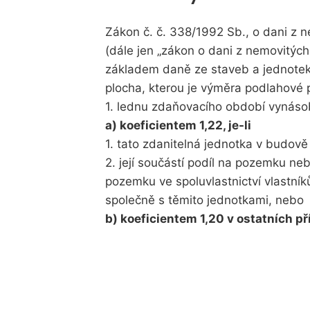
Zákon č. č. 338/1992 Sb., o dani z n
(dále jen „zákon o dani z nemovitých 
základem daně ze staveb a jednotek
plocha, kterou je výměra podlahové 
1. lednu zdaňovacího období vynás
a) koeficientem 1,22, je-li
1. tato zdanitelná jednotka v budov
2. její součástí podíl na pozemku nebo
pozemku ve spoluvlastnictví vlastní
společně s těmito jednotkami, nebo
b) koeficientem 1,20 v ostatních p