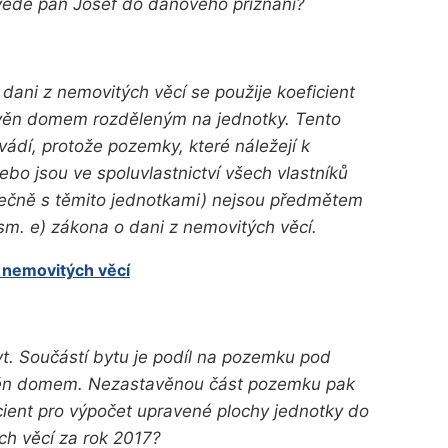
vede pan Josef do daňového přiznání?
 dani z nemovitých věcí se použije koeficient
avěn domem rozděleným na jednotky. Tento
dí, protože pozemky, které náležejí k
nebo jsou ve spoluvlastnictví všech vlastníků
lečně s těmito jednotkami) nejsou předmětem
sm. e) zákona o dani z nemovitých věcí.
z nemovitých věcí
yt. Součástí bytu je podíl na pozemku pod
avěn domem. Nezastavěnou část pozemku pak
cient pro výpočet upravené plochy jednotky do
ch věcí za rok 2017?