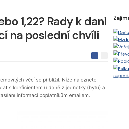
nebo 1,22? Rady k dani
Zajím
í na poslední chvíli
S
S
S
d
d
d
í
í
í
l
l
superd
e
e
l
emovitých věcí se přiblížil. Níže naleznete
j
j
t
e
ádat s koeficientem u daně z jednotky (bytu) a
t
e
e
t
n
zasílání informací poplatníkům emailem.
n
a
a
F
s
a
í
c
t
e
i
b
X
o
o