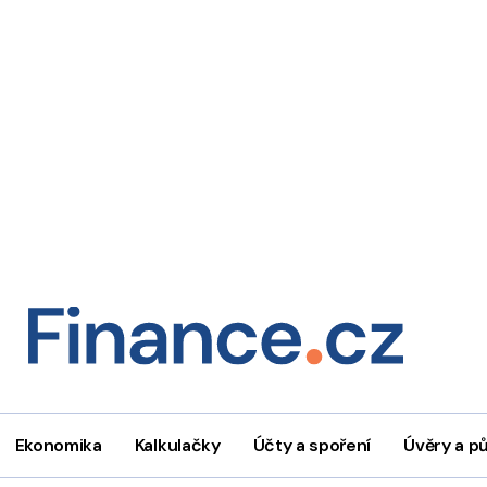
Ekonomika
Kalkulačky
Účty a spoření
Úvěry a p