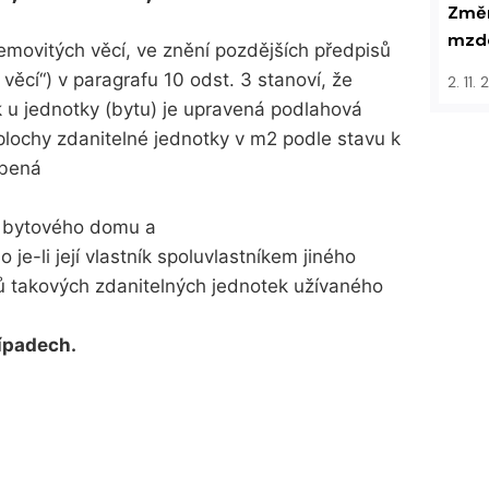
Změn
mzdo
emovitých věcí, ve znění pozdějších předpisů
věcí“) v paragrafu 10 odst. 3 stanoví, že
2. 11.
 u jednotky (bytu) je upravená podlahová
plochy zdanitelné jednotky v m2 podle stavu k
obená
ě bytového domu a
 je-li její vlastník spoluvlastníkem jiného
ků takových zdanitelných jednotek užívaného
řípadech.