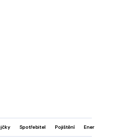
ůjčky
Spotřebitel
Pojištění
Energie
Firmy
In