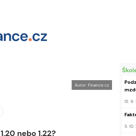
k
u
Škol
Podz
Autor: Finance.cz
mzdo
15. 9
Fakt
5. 10
 1,20 nebo 1,22?