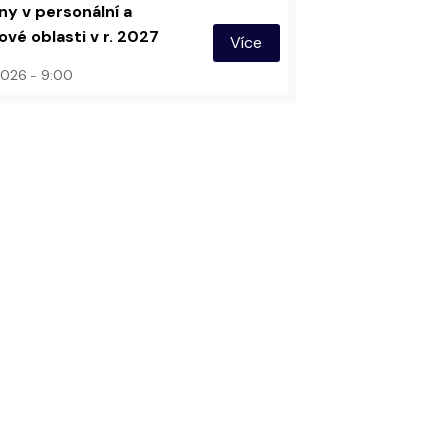
y v personální a
vé oblasti v r. 2027
Více
 2026
9:00