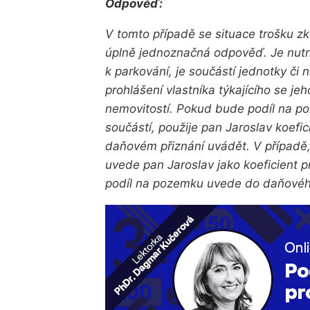
Odpověď:
V tomto případě se situace trošku z
úplně jednoznačná odpověď. Je nutné 
k parkování, je součástí jednotky či ni
prohlášení vlastníka týkajícího se je
nemovitostí. Pokud bude podíl na p
součástí, použije pan Jaroslav koef
daňovém přiznání uvádět. V případě,
uvede pan Jaroslav jako koeficient p
podíl na pozemku uvede do daňového