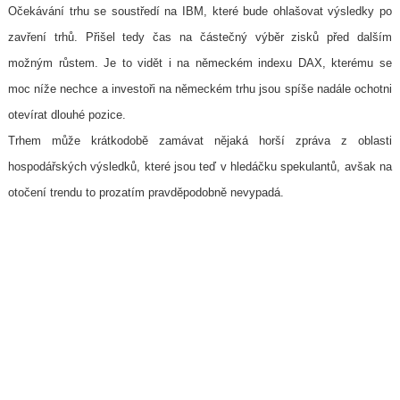
Očekávání trhu se soustředí na IBM, které bude ohlašovat výsledky po
zavření trhů. Přišel tedy čas na částečný výběr zisků před dalším
možným růstem. Je to vidět i na německém indexu DAX, kterému se
moc níže nechce a investoři na německém trhu jsou spíše nadále ochotni
otevírat dlouhé pozice.
Trhem může krátkodobě zamávat nějaká horší zpráva z oblasti
hospodářských výsledků, které jsou teď v hledáčku spekulantů, avšak na
otočení trendu to prozatím pravděpodobně nevypadá.