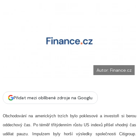
o
k
u
Autor: Finance.cz
Přidat mezi oblíbené zdroje na Googlu
Obchodování na amerických trzích bylo poklesové a investoři si berou
oddechový čas. Po téměř třítýdenním růstu US indexů přišel vhodný čas
udělat pauzu. Impulzem byly horší výsledky společnosti Citigroup.