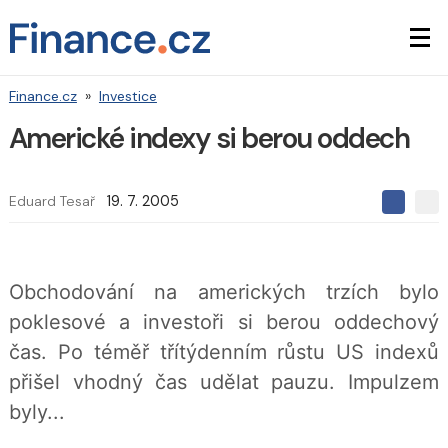
Finance.cz
»
Investice
Americké indexy si berou oddech
Eduard Tesař
19. 7. 2005
S
S
S
d
d
d
í
í
í
l
l
e
e
l
Obchodování na amerických trzích bylo
j
j
t
e
t
poklesové a investoři si berou oddechový
e
e
t
n
n
čas. Po téměř třítýdenním růstu US indexů
a
a
F
s
přišel vhodný čas udělat pauzu. Impulzem
a
í
c
t
byly...
e
i
b
X
o