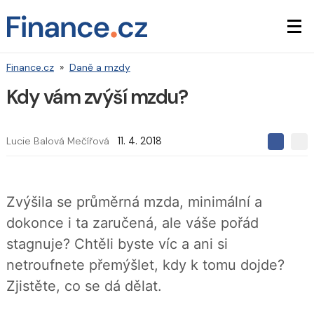
Finance.cz
»
Daně a mzdy
Kdy vám zvýší mzdu?
Lucie Balová Mečířová
11. 4. 2018
S
S
S
d
d
d
í
í
í
l
l
e
e
l
Zvýšila se průměrná mzda, minimální a
j
j
t
e
t
dokonce i ta zaručená, ale váše pořád
e
e
t
n
n
stagnuje? Chtěli byste víc a ani si
a
a
F
s
netroufnete přemýšlet, kdy k tomu dojde?
a
í
c
t
Zjistěte, co se dá dělat.
e
i
b
X
o