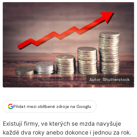
o
k
u
Autor: Shutterstock
Přidat mezi oblíbené zdroje na Googlu
Existují firmy, ve kterých se mzda navyšuje
každé dva roky anebo dokonce i jednou za rok.