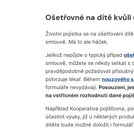
Ošetřovné na dítě kvůli 
Životní pojistka se na ošetřování dít
smlouvě. Má to ale háček.
Jelikož nepůjde o typický případ
oše
smlouvě, můžete se někdy setkat s o
pravděpodobně požadovat příslušný f
potvrzuje lékař. Během
nouzového s
formuláře nevydávají.
Posouzení, je
na vstřícném rozhodnutí dané poji
Například Kooperativa pojišťovna, po
účastnit výuky, již u některých produ
dítěte bude možné doložit i formulář