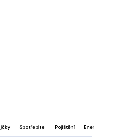
ůjčky
Spotřebitel
Pojištění
Energie
Firmy
In