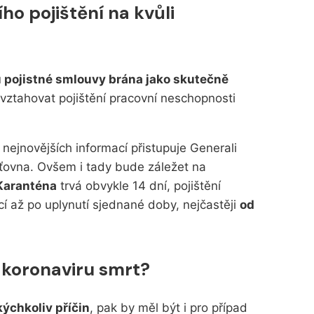
ího pojištění na kvůli
 pojistné smlouvy brána jako skutečně
 vztahovat pojištění pracovní neschopnosti
ejnovějších informací přistupuje Generali
šťovna. Ovšem i tady bude záležet na
Karanténa
trvá obvykle 14 dní, pojištění
í až po uplynutí sjednané doby, nejčastěji
od
ě koronaviru smrt?
kýchkoliv příčin
, pak by měl být i pro případ