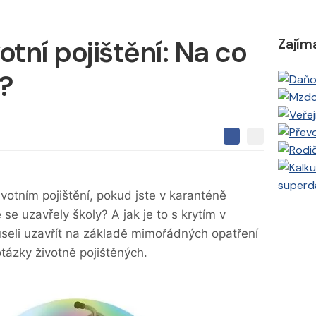
otní pojištění: Na co
Zajím
í?
S
S
S
d
d
d
í
í
í
l
l
superd
e
e
l
votním pojištění, pokud jste v karanténě
j
j
t
e
e uzavřely školy? A jak je to s krytím v
t
e
e
t
n
seli uzavřít na základě mimořádných opatření
n
a
a
otázky životně pojištěných.
F
s
a
í
c
t
e
i
b
X
o
o