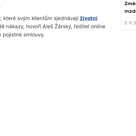
Změn
mzdo
, které svým klientům sjednávají
životní
2. 11.
dě nákazy, hovoří Aleš Žárský, ředitel online
e pojistné smlouvy.