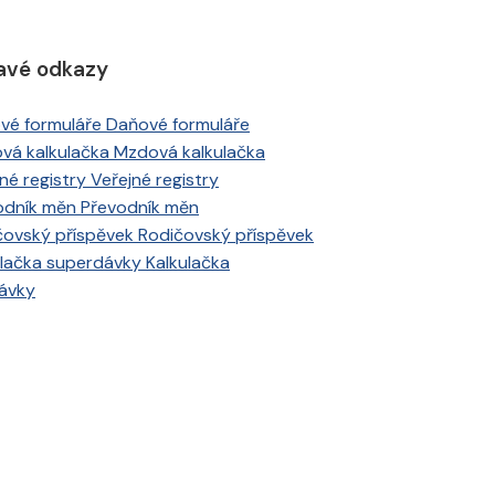
avé odkazy
Daňové formuláře
Mzdová kalkulačka
Veřejné registry
Převodník měn
Rodičovský příspěvek
Kalkulačka
ávky