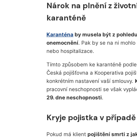
Nárok na plnění z životn
karanténě
Karanténa
by musela být z pohledu
onemocnění
. Pak by se na ni mohlo
nebo hospitalizace.
Tímto způsobem ke karanténě podle n
Česká pojišťovna a Kooperativa poji
konkrétním nastavení vaší smlouvy.
pracovní neschopnosti se však vyplác
29. dne neschopnosti
.
Kryje pojistka v případ
Pokud má klient
pojištění smrti z ja