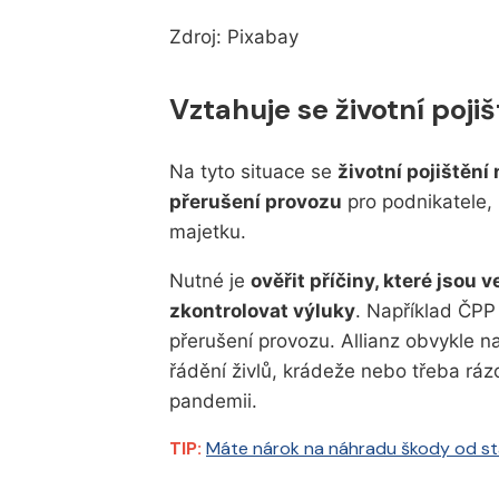
Zdroj: Pixabay
Vztahuje se životní poji
Na tyto situace se
životní pojištění
přerušení provozu
pro podnikatele, 
majetku.
Nutné je
ověřit příčiny, které jsou 
zkontrolovat výluky
. Například ČPP
přerušení provozu. Allianz obvykle na
řádění živlů, krádeže nebo třeba ráz
pandemii.
TIP:
Máte nárok na náhradu škody od st