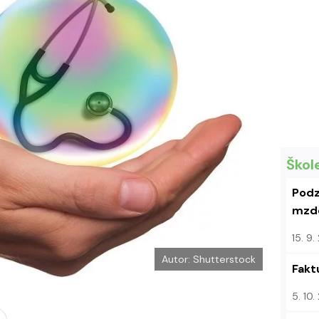
k
u
Škol
Podz
mzdo
15. 9
Autor: Shutterstock
Fakt
5. 10