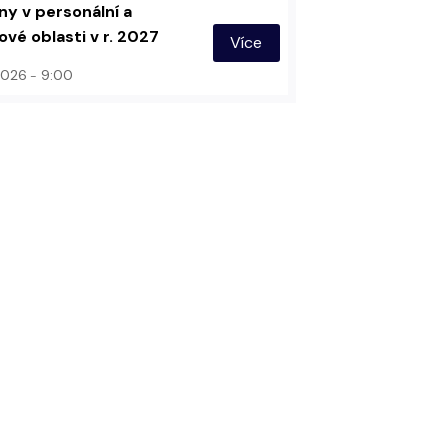
y v personální a
vé oblasti v r. 2027
Více
 2026
9:00