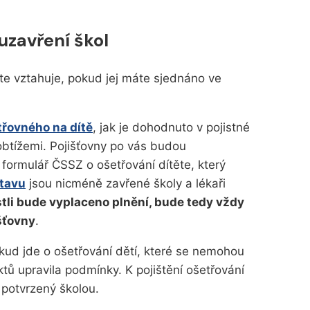
uzavření škol
ěte vztahuje, pokud jej máte sjednáno ve
třovného na dítě
, jak je dohodnuto v pojistné
btížemi. Pojišťovny po vás budou
ormulář ČSSZ o ošetřování dítěte, který
tavu
jsou nicméně zavřené školy a lékaři
stli bude vyplaceno plnění, bude tedy vždy
šťovny
.
kud jde o ošetřování dětí, které se nemohou
ktů upravila podmínky. K pojištění ošetřování
 potvrzený školou.