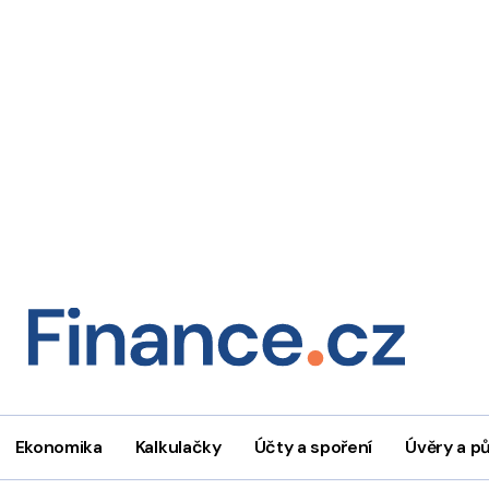
Ekonomika
Kalkulačky
Účty a spoření
Úvěry a p