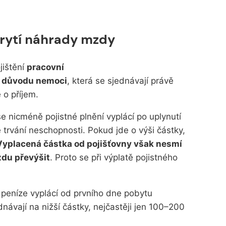
rytí náhrady mzdy
jištění
pracovní
z důvodu nemoci
, která se sjednávají právě
 o příjem.
e nicméně pojistné plnění vyplácí po uplynutí
 trvání neschopnosti. Pokud jde o výši částky,
Vyplacená částka od pojišťovny však nesmí
zdu převýšit
. Proto se při výplatě pojistného
peníze vyplácí od prvního dne pobytu
ednávají na nižší částky, nejčastěji jen 100–200