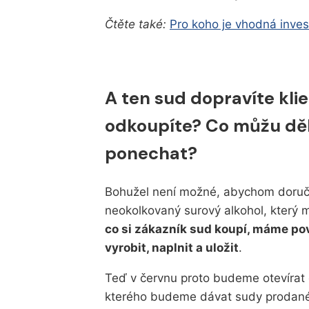
Čtěte také:
Pro koho je vhodná inves
A ten sud dopravíte klie
odkoupíte? Co můžu děla
ponechat?
Bohužel není možné, abychom doručil
neokolkovaný surový alkohol, který 
co si zákazník sud koupí, máme po
vyrobit, naplnit a uložit
.
Teď v červnu proto budeme otevírat 
kterého budeme dávat sudy prodan