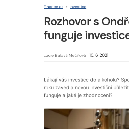
Finance.cz
»
Investice
Rozhovor s Ond
funguje investic
Lucie Balová Mečířová
10. 6. 2021
Lákají vás investice do alkoholu? Sp
roku zavedla novou investiční příleži
funguje a jaké je zhodnocení?