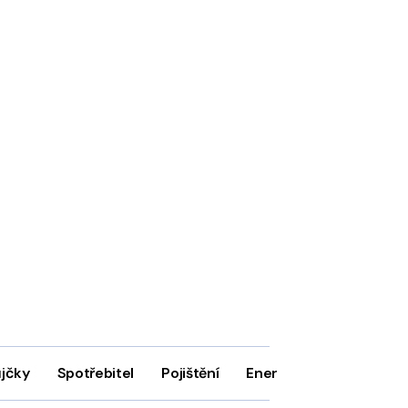
ůjčky
Spotřebitel
Pojištění
Energie
Firmy
In