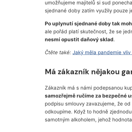
umožňujeme majitelů si sud ponecha
sjednané doby zatím využily pouze je
Po uplynutí sjednané doby tak mo
ale pořád platí skutečnost, že se jed
nesmí opustit daňový sklad
.
Čtěte také:
Jaký měla pandemie vliv n
Má zákazník nějakou gar
Zákazník má s námi podepsanou kupn
samozřejmě ručíme za bezpečné us
podpisu smlouvy zavazujeme, že od
odkoupíme. Když to hodně zjednoduší
samotným alkoholem, jehož hodnota 