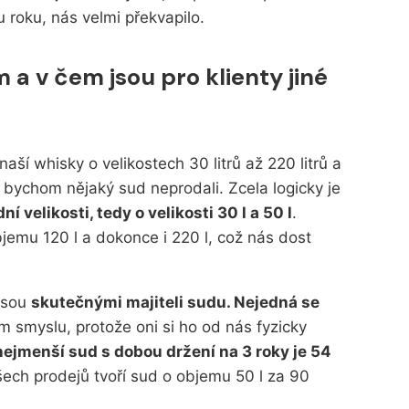
u roku, nás velmi překvapilo.
m a v čem jsou pro klienty jiné
ší whisky o velikostech 30 litrů až 220 litrů a
 bychom nějaký sud neprodali. Zcela logicky je
 velikosti, tedy o velikosti 30 l a 50 l
.
bjemu 120 l a dokonce i 220 l, což nás dost
 jsou
skutečnými majiteli sudu. Nejedná se
 smyslu, protože oni si ho od nás fyzicky
ejmenší sud s dobou držení na 3 roky je 54
šech prodejů tvoří sud o objemu 50 l za 90