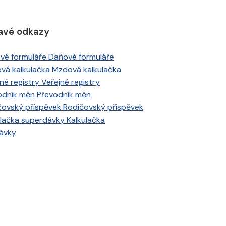
avé odkazy
Daňové formuláře
Mzdová kalkulačka
Veřejné registry
Převodník měn
Rodičovský příspěvek
Kalkulačka
ávky