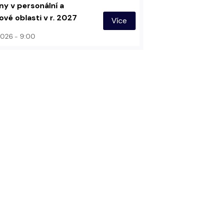
y v personální a
vé oblasti v r. 2027
Více
 2026
9:00