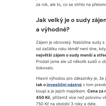
za rok, ale to, co se strhlo na přelom
Jak velký je o sudy záje
a výhodné?
Zájem je obrovský. Nabízíme sudy s na
od začátku roku téměř není dne, kdy
největší zájem o sudy menší a střední
Prodali jsme ale už několik sudů o o
šokovalo.
Hlavní výhodou pro zákazníky je, že
tak o
investiční nástroj
v tom pravém
koupí a je jejich majetkem.
Cena za n
450 Kč
, přičemž více než polovinu v
750 Kč na období 3 roky a déle.