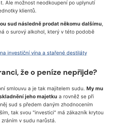
t. Ale možnost neodkoupení po uplynutí
dnotky klientů.
hou sud následně prodat někomu dalšímu
,
ná o surový alkohol, který v této podobě
a investiční vína a stařené destiláty
anci, že o peníze nepřijde?
í smlouvu a je tak majitelem sudu.
My mu
kladnění jeho majetku
a rovněž se při
 něj sud s předem daným zhodnocením
m, tak svou "investici" má zákazník krytou
zráním v sudu narůstá.