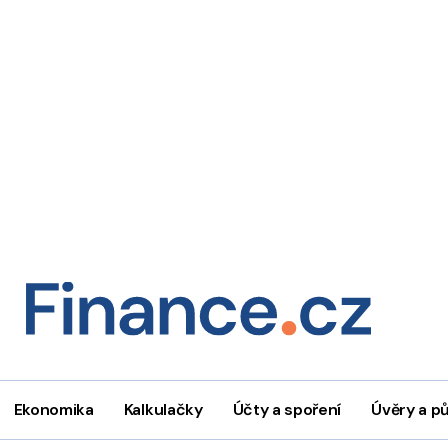
Ekonomika
Kalkulačky
Účty a spoření
Úvěry a p