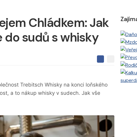
řejem Chládkem: Jak
Zajím
e do sudů s whisky
S
S
S
d
d
d
í
í
í
l
l
superd
e
e
l
olečnost Trebitsch Whisky na konci loňského
j
j
t
e
tost, a to nákup whisky v sudech. Jak vše
t
e
e
t
n
n
a
a
F
s
a
í
c
t
e
i
b
X
o
o