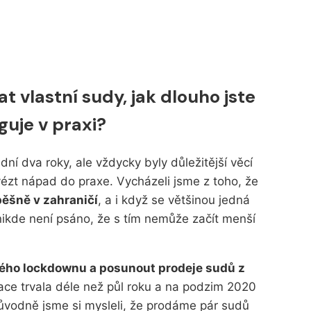
 vlastní sudy, jak dlouho jste
nguje v praxi?
dní dva roky, ale vždycky byly důležitější věcí
vézt nápad do praxe. Vycházeli jsme z toho, že
pěšně v zahraničí
, a i když se většinou jedná
nikde není psáno, že s tím nemůže začít menší
vého lockdownu a posunout prodeje sudů z
zace trvala déle než půl roku a na podzim 2020
Původně jsme si mysleli, že prodáme pár sudů