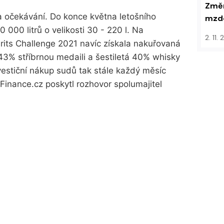
Změn
a očekávání. Do konce května letošního
mzdo
 000 litrů o velikosti 30 - 220 l. Na
2. 11.
irits Challenge 2021 navíc získala nakuřovaná
43% stříbrnou medaili a šestiletá 40% whisky
estiční nákup sudů tak stále každý měsíc
Finance.cz poskytl rozhovor spolumajitel